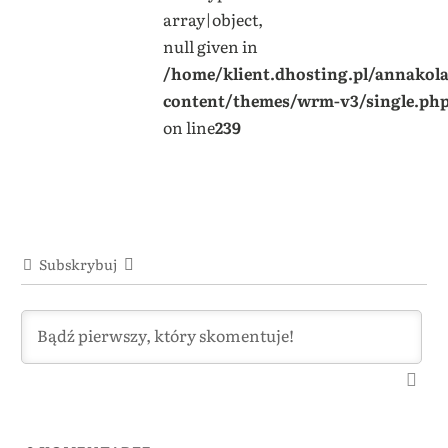
array|object,
null given in
/home/klient.dhosting.pl/annakol
content/themes/wrm-v3/single.ph
on line
239
Subskrybuj