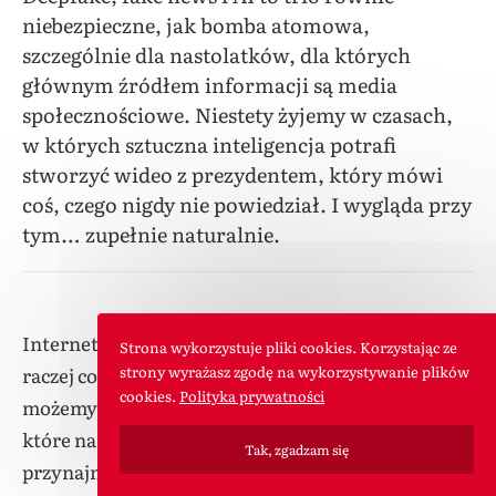
niebezpieczne, jak bomba atomowa,
szczególnie dla nastolatków, dla których
głównym źródłem informacji są media
społecznościowe. Niestety żyjemy w czasach,
w których sztuczna inteligencja potrafi
stworzyć wideo z prezydentem, który mówi
coś, czego nigdy nie powiedział. I wygląda przy
tym… zupełnie naturalnie.
Internet nie zniknie, a w dobie AI oszustw będzie
Strona wykorzystuje pliki cookies. Korzystając ze
raczej coraz więcej niż coraz mniej. Z nostalgią
strony wyrażasz zgodę na wykorzystywanie plików
cookies.
Polityka prywatności
możemy wspominać łańcuszki szczęścia na GG,
które na kilometr pachniały naiwnością, ale
Tak, zgadzam się
przynajmniej nikomu nie robiły krzywdy. Dziś