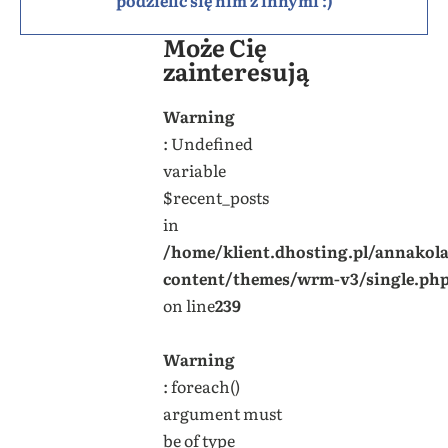
Może Cię
zainteresują
Warning
: Undefined
variable
$recent_posts
in
/home/klient.dhosting.pl/annakol
content/themes/wrm-v3/single.ph
on line
239
Warning
: foreach()
argument must
be of type