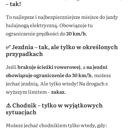
– tak!
To najlepsze i najbezpieczniejsze miejsce do jazdy
hulajnogą elektryczną. Obowiązuje tu
ograniczenie prędkości do
20 km/h
.
✅ Jezdnia – tak, ale tylko w określonych
przypadkach
Jeśli
brakuje ścieżki rowerowej
, a
na jezdni
obowiązuje ograniczenie do 30 km/h
, możesz
jechać jezdnią. Ale tylko wtedy! Na drogach z
wyższym limitem –
zakaz
.
⚠️ Chodnik – tylko w wyjątkowych
sytuacjach
Możesz jechać chodnikiem tylko wtedy, gdy: