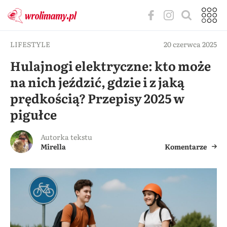
LIFESTYLE
20 czerwca 2025
Hulajnogi elektryczne: kto może
na nich jeździć, gdzie i z jaką
prędkością? Przepisy 2025 w
pigułce
Autorka tekstu
Mirella
Komentarze