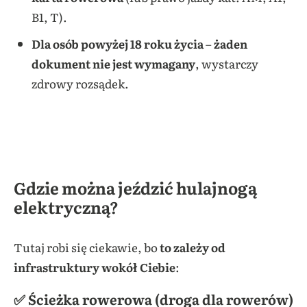
B1, T).
Dla osób powyżej 18 roku życia
–
żaden
dokument nie jest wymagany
, wystarczy
zdrowy rozsądek.
Gdzie można jeździć hulajnogą
elektryczną?
Tutaj robi się ciekawie, bo
to zależy od
infrastruktury wokół Ciebie
:
✅ Ścieżka rowerowa (droga dla rowerów)