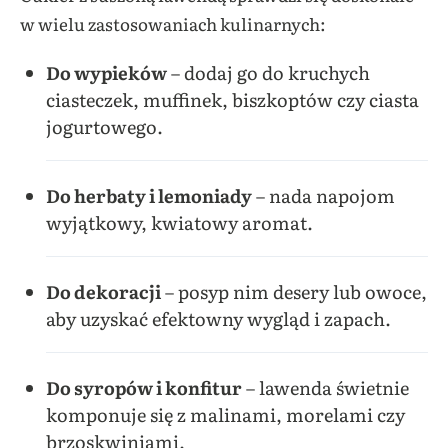
w wielu zastosowaniach kulinarnych:
Do wypieków
– dodaj go do kruchych
ciasteczek, muffinek, biszkoptów czy ciasta
jogurtowego.
Do herbaty i lemoniady
– nada napojom
wyjątkowy, kwiatowy aromat.
Do dekoracji
– posyp nim desery lub owoce,
aby uzyskać efektowny wygląd i zapach.
Do syropów i konfitur
– lawenda świetnie
komponuje się z malinami, morelami czy
brzoskwiniami.