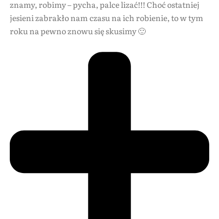
znamy, robimy – pycha, palce lizać!!! Choć ostatniej
jesieni zabrakło nam czasu na ich robienie, to w tym
roku na pewno znowu się skusimy 🙂