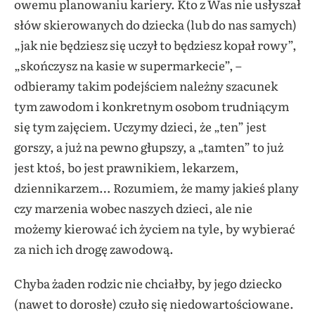
owemu planowaniu kariery. Kto z Was nie usłyszał
słów skierowanych do dziecka (lub do nas samych)
„jak nie będziesz się uczył to będziesz kopał rowy”,
„skończysz na kasie w supermarkecie”, –
odbieramy takim podejściem należny szacunek
tym zawodom i konkretnym osobom trudniącym
się tym zajęciem. Uczymy dzieci, że „ten” jest
gorszy, a już na pewno głupszy, a „tamten” to już
jest ktoś, bo jest prawnikiem, lekarzem,
dziennikarzem… Rozumiem, że mamy jakieś plany
czy marzenia wobec naszych dzieci, ale nie
możemy kierować ich życiem na tyle, by wybierać
za nich ich drogę zawodową.
Chyba żaden rodzic nie chciałby, by jego dziecko
(nawet to dorosłe) czuło się niedowartościowane.