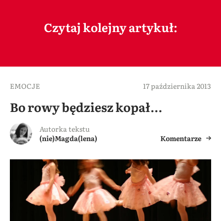
Czytaj kolejny artykuł:
EMOCJE
17 października 2013
Bo rowy będziesz kopał…
Autorka tekstu
(nie)Magda(lena)
Komentarze