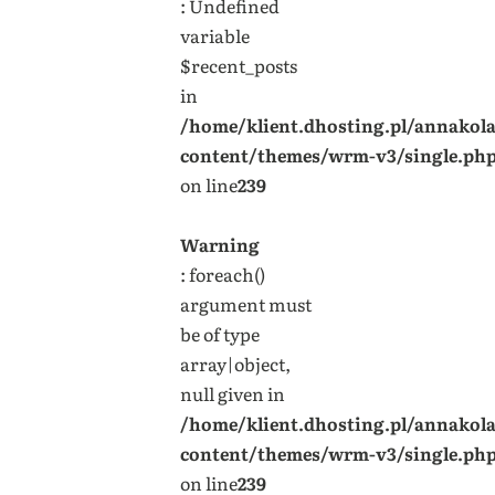
: Undefined
variable
$recent_posts
in
/home/klient.dhosting.pl/annakol
content/themes/wrm-v3/single.ph
on line
239
Warning
: foreach()
argument must
be of type
array|object,
null given in
/home/klient.dhosting.pl/annakol
content/themes/wrm-v3/single.ph
on line
239