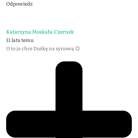
Odpowiedz
Katarzyna Moskała-Czernek
11 lata temu
O to ja chce Duśkę na synową 😉