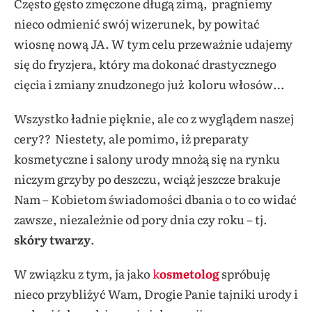
Często gęsto zmęczone długą zimą, pragniemy
nieco odmienić swój wizerunek, by powitać
wiosnę nową JA. W tym celu przeważnie udajemy
się do fryzjera, który ma dokonać drastycznego
cięcia i zmiany znudzonego już koloru włosów…
Wszystko ładnie pięknie, ale co z wyglądem naszej
cery?? Niestety, ale pomimo, iż preparaty
kosmetyczne i salony urody mnożą się na rynku
niczym grzyby po deszczu, wciąż jeszcze brakuje
Nam – Kobietom świadomości dbania o to co widać
zawsze, niezależnie od pory dnia czy roku – tj.
skóry twarzy
.
W związku z tym, ja jako
k
osmetolog
spróbuję
nieco przybliżyć Wam, Drogie Panie tajniki urody i