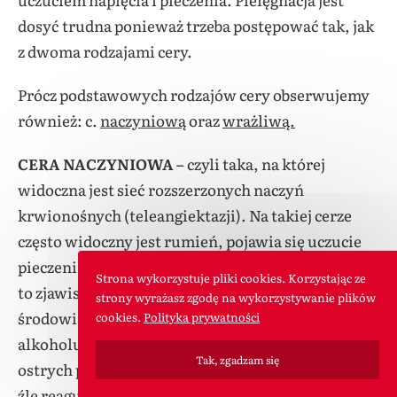
dosyć trudna ponieważ trzeba postępować tak, jak
z dwoma rodzajami cery.
Prócz podstawowych rodzajów cery obserwujemy
również: c.
naczyniową
oraz
wrażliwą.
CERA NACZYNIOWA –
czyli taka, na której
widoczna jest sieć rozszerzonych naczyń
krwionośnych (teleangiektazji). Na takiej cerze
często widoczny jest rumień, pojawia się uczucie
pieczenia i rozgrzania. Do z przyczyn nasilających
Strona wykorzystuje pliki cookies. Korzystając ze
to zjawisko zaliczamy: zanieczyszczenie
strony wyrażasz zgodę na wykorzystywanie plików
środowiska, palenie papierosów, nadużywanie
cookies.
Polityka prywatności
alkoholu, picie mocnej kawy i herbaty, spożywanie
Tak, zgadzam się
ostrych przypraw. Skóra naczyniowa zazwyczaj
źle reaguje na warunki atmosferyczne oraz