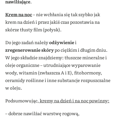
nawilżające
.
Krem na noc
– nie wchłania się tak szybko jak
krem na dzień i przez jakiś czas pozostawia na
skórze tłusty film (połysk).
Do jego zadań należy
odżywienie
i
zregenerowanie skóry
po ciężkim i długim dniu.
W jego składzie znajdziemy: tłuszcze mineralne i
oleje organiczne – utrudniające wyparowanie
wody, witamin (zwłaszcza A i E), fitohormony,
ceramidy roślinne i inne substancje rozpuszczalne
w oleju.
Podsumowując,
kremy na dzień i na noc powinny:
– dobrze nawilżać warstwę rogową,