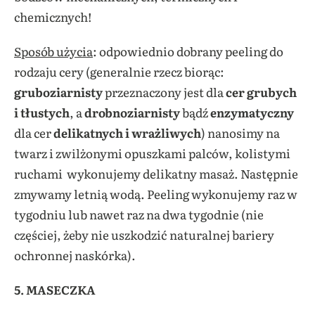
chemicznych!
Sposób użycia
: odpowiednio dobrany peeling do
rodzaju cery (generalnie rzecz biorąc:
gruboziarnisty
przeznaczony jest dla
cer grubych
i tłustych
, a
drobnoziarnisty
bądź
enzymatyczny
dla cer
delikatnych i wrażliwych
) nanosimy na
twarz i zwilżonymi opuszkami palców, kolistymi
ruchami wykonujemy delikatny masaż. Następnie
zmywamy letnią wodą. Peeling wykonujemy raz w
tygodniu lub nawet raz na dwa tygodnie (nie
częściej, żeby nie uszkodzić naturalnej bariery
ochronnej naskórka).
5. MASECZKA