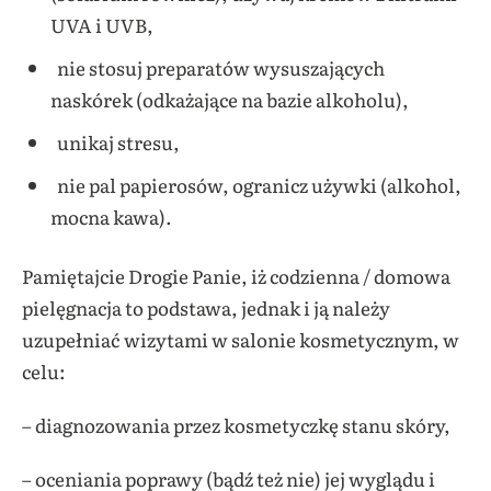
UVA i UVB,
nie stosuj preparatów wysuszających
naskórek (odkażające na bazie alkoholu),
unikaj stresu,
nie pal papierosów, ogranicz używki (alkohol,
mocna kawa).
Pamiętajcie Drogie Panie, iż codzienna / domowa
pielęgnacja to podstawa, jednak i ją należy
uzupełniać wizytami w salonie kosmetycznym, w
celu:
– diagnozowania przez kosmetyczkę stanu skóry,
– oceniania poprawy (bądź też nie) jej wyglądu i