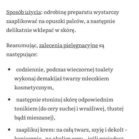
Sposób użycia
: odrobinę preparatu wystarczy
zaaplikować na opuszki palców, a następnie
delikatnie wklepać w skórę.
Reasumując,
zalecenia pielęgnacyjne
są
następujące:
codziennie, podczas wieczornej toalety
wykonaj demakijaż twarzy mleczkiem
kosmetycznym,
następnie stonizuj skórę odpowiednim
tonikiem (do cery suchej i wrażliwej, tłustej
bądź mieszanej),
zaaplikuj krem: na całą twarz, szyję i dekolt –
koniecznie, na okolice oczu – jeśli posiadasz,