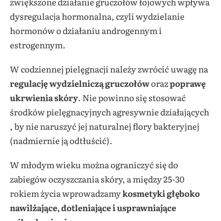
zwiększone działanie gruczołów łojowych wpływa
dysregulacja hormonalna, czyli wydzielanie
hormonów o działaniu androgennym i
estrogennym.
W codziennej pielęgnacji należy zwrócić uwagę na
regulację wydzielniczą gruczołów
oraz
poprawę
ukrwienia skóry
. Nie powinno się stosować
środków pielęgnacyjnych agresywnie działających
, by nie naruszyć jej naturalnej flory bakteryjnej
(nadmiernie ją odtłuścić).
W młodym wieku można ograniczyć się do
zabiegów oczyszczania skóry, a między 25-30
rokiem życia wprowadzamy
kosmetyki głęboko
nawilżające, dotleniające i usprawniające