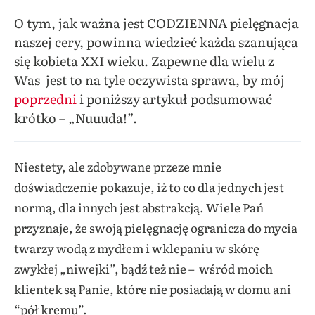
O tym, jak ważna jest CODZIENNA pielęgnacja
naszej cery, powinna wiedzieć każda szanująca
się kobieta XXI wieku. Zapewne dla wielu z
Was jest to na tyle oczywista sprawa, by mój
poprzedni
i poniższy artykuł podsumować
krótko – „Nuuuda!”.
Niestety, ale zdobywane przeze mnie
doświadczenie pokazuje, iż to co dla jednych jest
normą, dla innych jest abstrakcją. Wiele Pań
przyznaje, że swoją pielęgnację ogranicza do mycia
twarzy wodą z mydłem i wklepaniu w skórę
zwykłej „niwejki”, bądź też nie – wśród moich
klientek są Panie, które nie posiadają w domu ani
“pół kremu”.