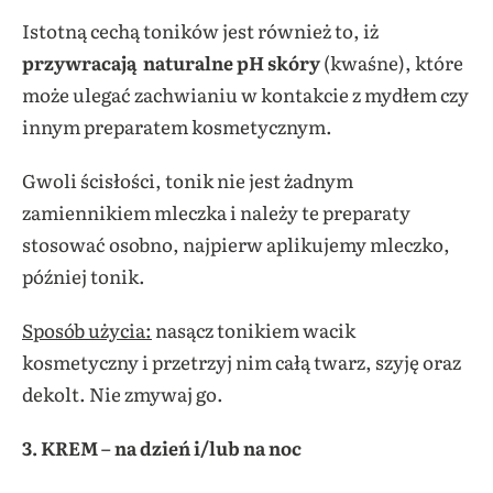
Istotną cechą toników jest również to, iż
przywracają
naturalne pH skóry
(kwaśne), które
może ulegać zachwianiu w kontakcie z mydłem czy
innym preparatem kosmetycznym.
Gwoli ścisłości, tonik nie jest żadnym
zamiennikiem mleczka i należy te preparaty
stosować osobno, najpierw aplikujemy mleczko,
później tonik.
Sposób użycia:
nasącz tonikiem wacik
kosmetyczny i przetrzyj nim całą twarz, szyję oraz
dekolt. Nie zmywaj go.
3. KREM – na dzień i/lub na noc