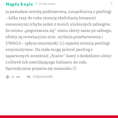
Magda Kupis
13 lata temu
ja posiadam wersję podstawową, uzupełnioną o peelingi
– kilka razy do roku stosuję eksfoliację kwasami
owocowymi (chyba jeden z moich ulubionych zabiegów,
bo mimo „pogorszenia się” stanu skóry zaraz po zabiegu,
efekty są rewelacyjne-min. wybiela przebarwienia i
UWAGA – spłyca zmarszczki :),) częściej stosuję peelingi
enzymatyczne. Do ciała mogę polecić peeling z
zaparzonych wcześniej „fusów” kawy z dodatkiem oliwy
z oliwek lub nawilżającego balsamu do cała.
Sporadycznie pojawia się maseczka 🙂
Odpowiedz
0