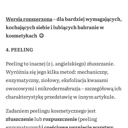
Wersja rozszerzona
– dla bardziej wymagających,
kochających siebie i lubiących babranie w
kosmetykach 😉
4. PEELING
Peeling to inaczej (z j. angielskiego) złuszczanie.
Wyróżnia się jego kilka metod: mechaniczny,
enzymatyczny, ziołowy, eksfoliacja kwasami
owocowymi i mikrodermabrazja – szczegółową ich
charakterystykę przedstawię w innym artykule.
Zadaniem peelingu kosmetycznego jest
złuszczenie
lub
rozpuszczenie
(peeling
enzymatyczny
) i częściowe usunięcie warstwy