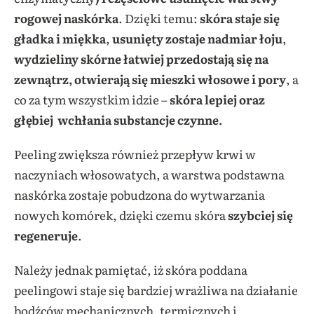
rogowej naskórka
. Dzięki temu:
skóra
staje się
gładka i miękka
,
usunięty zostaje nadmiar łoju
,
wydzieliny skórne łatwiej przedostają się na
zewnątrz, otwierają się mieszki włosowe i pory
, a
co za tym wszystkim idzie –
skóra lepiej oraz
głębiej wchłania substancje czynne.
Peeling zwiększa również przepływ krwi w
naczyniach włosowatych, a warstwa podstawna
naskórka zostaje pobudzona do wytwarzania
nowych komórek, dzięki czemu skóra
szybciej się
regeneruje
.
Należy jednak pamiętać, iż skóra poddana
peelingowi staje się bardziej wrażliwa na działanie
bodźców mechanicznych, termicznych i