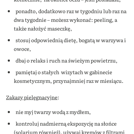
ponadto, dodatkowo raz w tygodniu lub raz na
dwa tygodnie – możesz wykonać: peeling, a
także nałożyć maseczkę,
stosuj odpowiednią dietę, bogatą w warzywa i
owoce,
dbaj o relaks i ruch na świeżym powietrzu,
pamiętaj o stałych wizytach w gabinecie
kosmetycznym, przynajmniej raz w miesiącu.
Zakazy pielęgnacyjne
:
nie myj twarzy wodą z mydłem,
kontroluj nadmierną ekspozycję na słońce
(solarium również), używaj kremów z filtrami