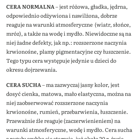
CERA NORMALNA
– jest różowa, gładka, jędrna,
odpowiednio odżywiona i nawilżona, dobrze
reaguje na warunki atmosferyczne (wiatr, słońce,
mróz), a także na wodę i mydło. Niewidoczne są na
niej żadne defekty, jak np.: rozszerzone naczynia
krwionośne, plamy pigmentacyjne czy łuszczenie.
Tego typu cera występuje jedynie u dzieci do
okresu dojrzewania.
CERA SUCHA
– ma zazwyczaj jasny kolor, jest
dosyć cienka, matowa, mało elastyczna, można na
niej zaobserwować rozszerzone naczynia
krwionośne, rumień, przebarwienia, łuszczenie.
Przeważnie źle reaguje (zaczerwienieniem) na
warunki atmosferyczne, wodę i mydło. Cera sucha
z reguły szybko się starzeje, już około 20 r. życia