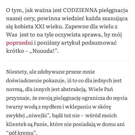
O tym, jak ważna jest CODZIENNA pielęgnacja
naszej cery, powinna wiedzieć każda szanująca
się kobieta XXI wieku. Zapewne dla wielu z
Was jest to na tyle oczywista sprawa, by mój
poprzedni
i poniższy artykuł podsumować
krótko – „Nuuuda!”.
Niestety, ale zdobywane przeze mnie
doświadczenie pokazuje, iż to co dla jednych jest
normą, dla innych jest abstrakcją. Wiele Pań
przyznaje, że swoją pielęgnację ogranicza do mycia
twarzy wodą z mydłem i wklepaniu w skórę
zwykłej „niwejki”, bądź też nie – wśród moich
klientek są Panie, które nie posiadają w domu ani
“pół kremu”.