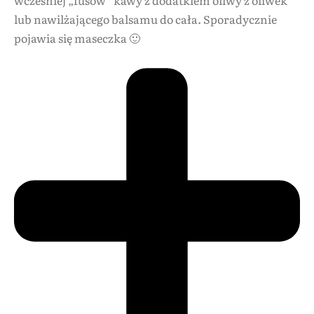
lub nawilżającego balsamu do cała. Sporadycznie
pojawia się maseczka 🙂