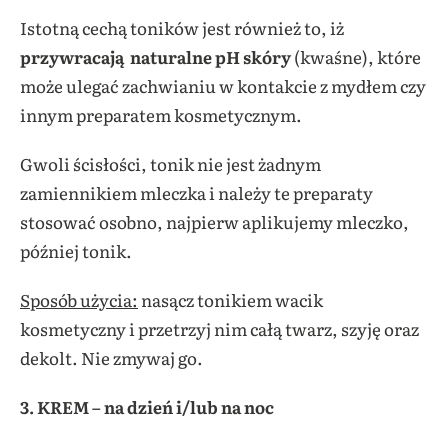
Istotną cechą toników jest również to, iż
przywracają
naturalne pH skóry
(kwaśne), które
może ulegać zachwianiu w kontakcie z mydłem czy
innym preparatem kosmetycznym.
Gwoli ścisłości, tonik nie jest żadnym
zamiennikiem mleczka i należy te preparaty
stosować osobno, najpierw aplikujemy mleczko,
później tonik.
Sposób użycia:
nasącz tonikiem wacik
kosmetyczny i przetrzyj nim całą twarz, szyję oraz
dekolt. Nie zmywaj go.
3. KREM – na dzień i/lub na noc