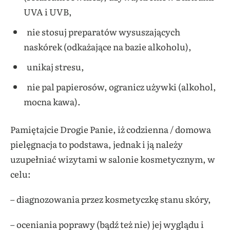
UVA i UVB,
nie stosuj preparatów wysuszających
naskórek (odkażające na bazie alkoholu),
unikaj stresu,
nie pal papierosów, ogranicz używki (alkohol,
mocna kawa).
Pamiętajcie Drogie Panie, iż codzienna / domowa
pielęgnacja to podstawa, jednak i ją należy
uzupełniać wizytami w salonie kosmetycznym, w
celu:
– diagnozowania przez kosmetyczkę stanu skóry,
– oceniania poprawy (bądź też nie) jej wyglądu i