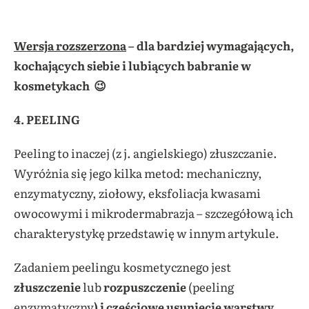
Wersja rozszerzona
– dla bardziej wymagających,
kochających siebie i lubiących babranie w
kosmetykach 😉
4. PEELING
Peeling to inaczej (z j. angielskiego) złuszczanie.
Wyróżnia się jego kilka metod: mechaniczny,
enzymatyczny, ziołowy, eksfoliacja kwasami
owocowymi i mikrodermabrazja – szczegółową ich
charakterystykę przedstawię w innym artykule.
Zadaniem peelingu kosmetycznego jest
złuszczenie
lub
rozpuszczenie
(peeling
enzymatyczny
) i częściowe usunięcie warstwy