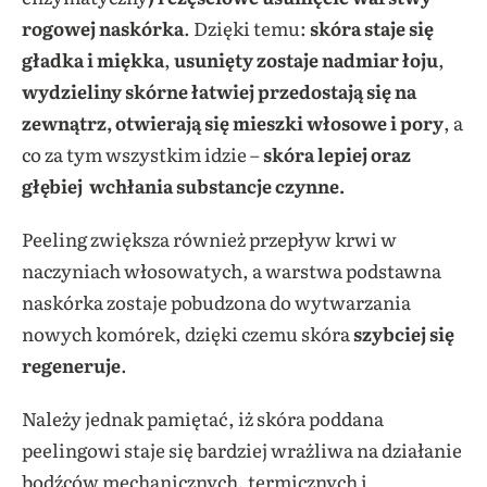
rogowej naskórka
. Dzięki temu:
skóra
staje się
gładka i miękka
,
usunięty zostaje nadmiar łoju
,
wydzieliny skórne łatwiej przedostają się na
zewnątrz, otwierają się mieszki włosowe i pory
, a
co za tym wszystkim idzie –
skóra lepiej oraz
głębiej wchłania substancje czynne.
Peeling zwiększa również przepływ krwi w
naczyniach włosowatych, a warstwa podstawna
naskórka zostaje pobudzona do wytwarzania
nowych komórek, dzięki czemu skóra
szybciej się
regeneruje
.
Należy jednak pamiętać, iż skóra poddana
peelingowi staje się bardziej wrażliwa na działanie
bodźców mechanicznych, termicznych i