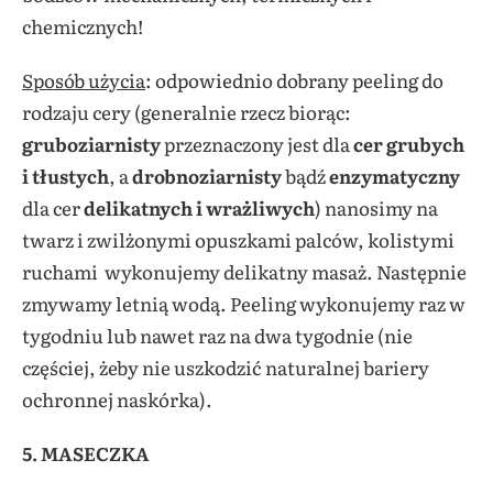
chemicznych!
Sposób użycia
: odpowiednio dobrany peeling do
rodzaju cery (generalnie rzecz biorąc:
gruboziarnisty
przeznaczony jest dla
cer grubych
i tłustych
, a
drobnoziarnisty
bądź
enzymatyczny
dla cer
delikatnych i wrażliwych
) nanosimy na
twarz i zwilżonymi opuszkami palców, kolistymi
ruchami wykonujemy delikatny masaż. Następnie
zmywamy letnią wodą. Peeling wykonujemy raz w
tygodniu lub nawet raz na dwa tygodnie (nie
częściej, żeby nie uszkodzić naturalnej bariery
ochronnej naskórka).
5. MASECZKA