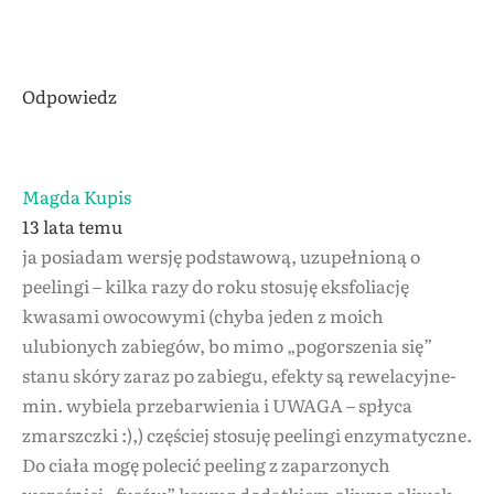
Odpowiedz
Magda Kupis
13 lata temu
ja posiadam wersję podstawową, uzupełnioną o
peelingi – kilka razy do roku stosuję eksfoliację
kwasami owocowymi (chyba jeden z moich
ulubionych zabiegów, bo mimo „pogorszenia się”
stanu skóry zaraz po zabiegu, efekty są rewelacyjne-
min. wybiela przebarwienia i UWAGA – spłyca
zmarszczki :),) częściej stosuję peelingi enzymatyczne.
Do ciała mogę polecić peeling z zaparzonych
wcześniej „fusów” kawy z dodatkiem oliwy z oliwek