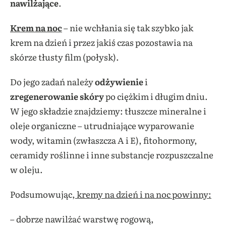
nawilżające
.
Krem na noc
– nie wchłania się tak szybko jak
krem na dzień i przez jakiś czas pozostawia na
skórze tłusty film (połysk).
Do jego zadań należy
odżywienie
i
zregenerowanie skóry
po ciężkim i długim dniu.
W jego składzie znajdziemy: tłuszcze mineralne i
oleje organiczne – utrudniające wyparowanie
wody, witamin (zwłaszcza A i E), fitohormony,
ceramidy roślinne i inne substancje rozpuszczalne
w oleju.
Podsumowując,
kremy na dzień i na noc powinny:
– dobrze nawilżać warstwę rogową,