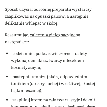
Sposób użycia
: odrobinę preparatu wystarczy
zaaplikować na opuszki palców, a następnie
delikatnie wklepać w skórę.
Reasumując,
zalecenia pielęgnacyjne
są
następujące:
codziennie, podczas wieczornej toalety
wykonaj demakijaż twarzy mleczkiem
kosmetycznym,
następnie stonizuj skórę odpowiednim
tonikiem (do cery suchej i wrażliwej, tłustej
bądź mieszanej),
zaaplikuj krem: na całą twarz, szyję i dekolt –
koniecznie, na okolice oczu – jeśli posiadasz,