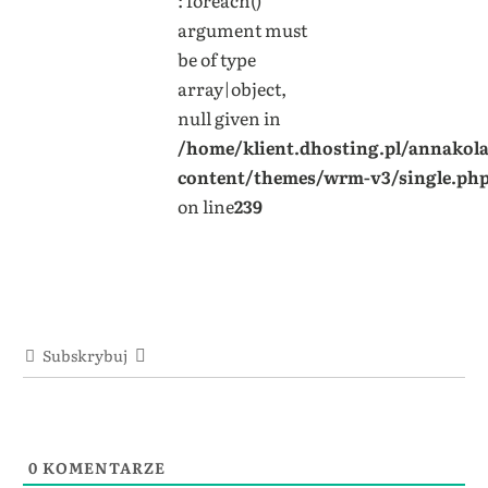
: foreach()
argument must
be of type
array|object,
null given in
/home/klient.dhosting.pl/annakol
content/themes/wrm-v3/single.ph
on line
239
Subskrybuj
0
KOMENTARZE