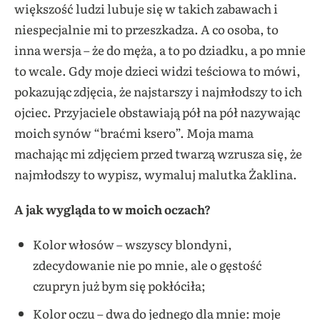
większość ludzi lubuje się w takich zabawach i
niespecjalnie mi to przeszkadza. A co osoba, to
inna wersja – że do męża, a to po dziadku, a po mnie
to wcale. Gdy moje dzieci widzi teściowa to mówi,
pokazując zdjęcia, że najstarszy i najmłodszy to ich
ojciec. Przyjaciele obstawiają pół na pół nazywając
moich synów “braćmi ksero”. Moja mama
machając mi zdjęciem przed twarzą wzrusza się, że
najmłodszy to wypisz, wymaluj malutka Żaklina.
A jak wygląda to w moich oczach?
Kolor włosów – wszyscy blondyni,
zdecydowanie nie po mnie, ale o gęstość
czupryn już bym się pokłóciła;
Kolor oczu – dwa do jednego dla mnie: moje