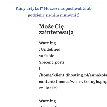
Fajny artykuł? Możesz nas pochwalić lub
podzielić się nim z innymi :)
Może Cię
zainteresują
Warning
: Undefined
variable
$recent_posts
in
/home/klient.dhosting.pl/annakol
content/themes/wrm-v3/single.ph
on line
239
Warning