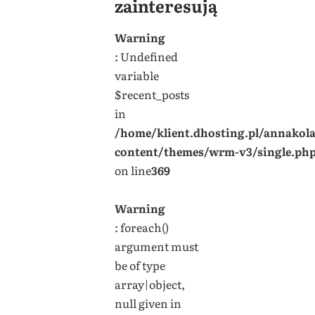
zainteresują
Warning
: Undefined
variable
$recent_posts
in
/home/klient.dhosting.pl/annakol
content/themes/wrm-v3/single.ph
on line
369
Warning
: foreach()
argument must
be of type
array|object,
null given in