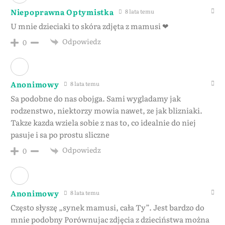
Niepoprawna Optymistka
8 lata temu
U mnie dzieciaki to skóra zdjęta z mamusi ❤
Odpowiedz
0
Anonimowy
8 lata temu
Sa podobne do nas obojga. Sami wygladamy jak
rodzenstwo, niektorzy mowia nawet, ze jak blizniaki.
Takze kazda wziela sobie z nas to, co idealnie do niej
pasuje i sa po prostu sliczne
Odpowiedz
0
Anonimowy
8 lata temu
Często słyszę „synek mamusi, cała Ty”. Jest bardzo do
mnie podobny Porównujac zdjęcia z dzieciństwa można