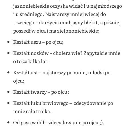
jasnoniebieskie oczyska widać i u najmłodszego
i u średniego. Najstarszy mniej więcej do
trzeciego roku życia miał jasny błękit, a później
poszedł w ojca i ma zielononiebieskie;
Kształt uszu – po ojcu;
Kształt nosków – cholera wie? Zapytajcie mnie
o to za kilka lat;
Kształt ust – najstarszy po mnie, młodsi po
ojcu;
Kształt twarzy – po ojcu;
Kształt łuku brwiowego – zdecydowanie po
mnie cała trójka.
Od pasa w dół – zdecydowanie po ojcu ;).