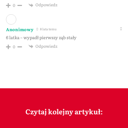
Odpowiedz
0
Anonimowy
8 lata temu
6 latka – wypadł pierwszy ząb stały
Odpowiedz
0
Czytaj kolejny artykuł: