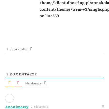
/home/klient.dhosting.pl/annakol
content/themes/wrm-v3/single.ph
on line
369
Subskrybuj
5
KOMENTARZE
Najstarsze
Anonimowy
8 lata temu