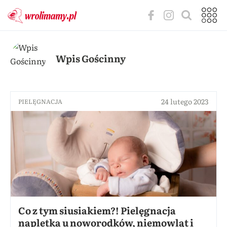
Wpis Gościnny
24 lutego 2023
PIELĘGNACJA
Co z tym siusiakiem?! Pielęgnacja
napletka u noworodków, niemowląt i