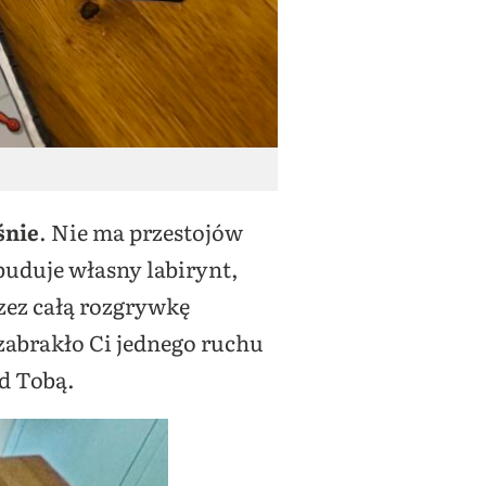
śnie
. Nie ma przestojów
buduje własny labirynt,
zez całą rozgrywkę
zabrakło Ci jednego ruchu
ed Tobą.