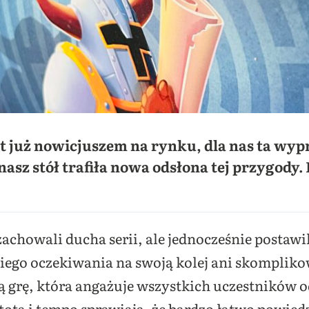
t już nowicjuszem na rynku, dla nas ta wyp
nasz stół trafiła nowa odsłona tej przygody. 
zachowali ducha serii, ale jednocześnie postawi
iego oczekiwania na swoją kolej ani skomplik
grę, która angażuje wszystkich uczestników od
tota i tempo sprawiają, że bardzo łatwo powiedz