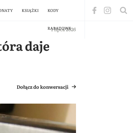
ONATY
KSIĄŻKI
KODY
RABATOWE
1 lipca 2026
tóra daje
Dołącz do konwersacji