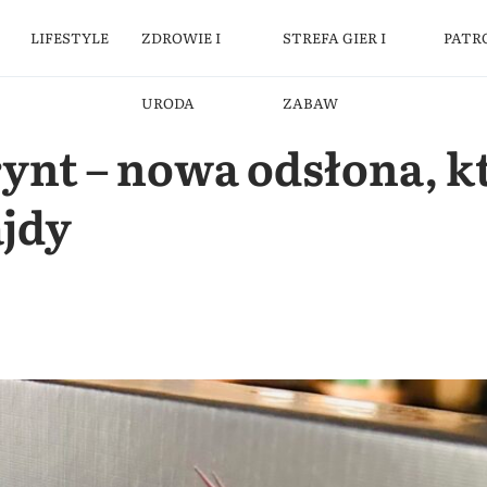
LIFESTYLE
ZDROWIE I
STREFA GIER I
PATR
URODA
ZABAW
ynt – nowa odsłona, k
jdy