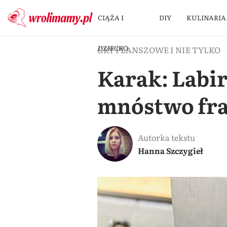
CIĄŻA I
DIY
KULINARIA
DZIECKO
GRY PLANSZOWE I NIE TYLKO
Karak: Labir
mnóstwo fra
Autorka tekstu
Hanna Szczygieł