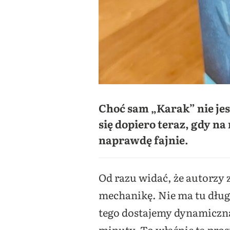
Choć sam „Karak” nie jes
się dopiero teraz, gdy na 
naprawdę fajnie.
Od razu widać, że autorzy 
mechanikę. Nie ma tu dług
tego dostajemy dynamiczną 
minuty. To właśnie ta pros