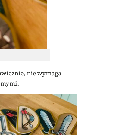
kawicznie, nie wymaga
jomymi.