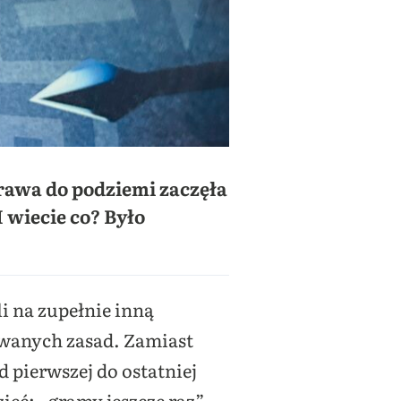
rawa do podziemi zaczęła
I wiecie co? Było
li na zupełnie inną
owanych zasad. Zamiast
 pierwszej do ostatniej
ieć: „gramy jeszcze raz”.