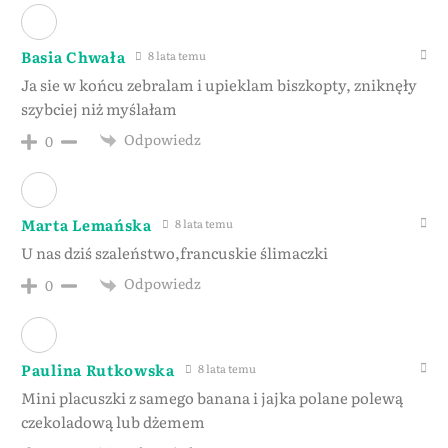
Basia Chwała
8 lata temu
Ja sie w końcu zebralam i upieklam biszkopty, zniknęły
szybciej niż myślałam
Odpowiedz
0
Marta Lemańska
8 lata temu
U nas dziś szaleństwo,francuskie ślimaczki
Odpowiedz
0
Paulina Rutkowska
8 lata temu
Mini placuszki z samego banana i jajka polane polewą
czekoladową lub dżemem