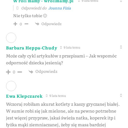
W roli mamy - wrolimamy.pl
9 lata temu
Odpowiedź do
Joanna Fizia
Nie tylko tobie 🙂
Odpowiedz
0
Barbara Heppa-Chudy
9 lata temu
Może cały cykl artykułów z przepisami – Jak wspomóc
odporność dziecka jesienią?
Odpowiedz
0
Ewa Klepczarek
9 lata temu
Wczoraj robiłam akurat kotlety z kaszy gryczanej białej.
W sumie robi się jak mielone, ale na pewno potrzebne
jest więcej przypraw, jakaś świeża natka, koperek itp i
łyżka mąki ziemniaczanej, żeby się masa bardziej