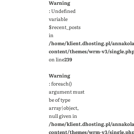
Warning
: Undefined
variable
$recent_posts
in
/home/klient.dhosting.pl/annakol
content/themes/wrm-v3/single.ph
on line
239
Warning
: foreach()
argument must
be of type
array|object,
null given in
/home/klient.dhosting.pl/annakol
content/themes/wrm-v3/single.ph