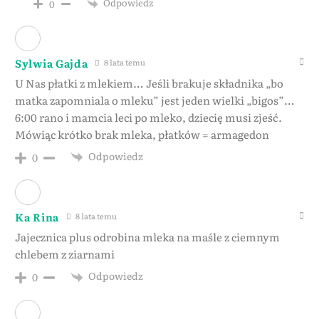
Odpowiedz
0
Sylwia Gajda
8 lata temu
U Nas płatki z mlekiem… Jeśli brakuje składnika „bo
matka zapomniala o mleku” jest jeden wielki „bigos”…
6:00 rano i mamcia leci po mleko, dziecię musi zjeść.
Mówiąc krótko brak mleka, płatków = armagedon
Odpowiedz
0
Ka Rina
8 lata temu
Jajecznica plus odrobina mleka na maśle z ciemnym
chlebem z ziarnami
Odpowiedz
0