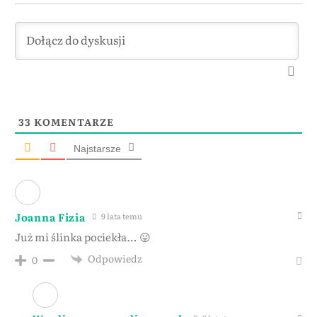
33
KOMENTARZE
Najstarsze
Joanna Fizia
9 lata temu
Już mi ślinka pociekła… 😛
Odpowiedz
0