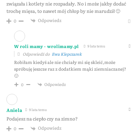
związała i kotlety nie rozpadały. No i może jakby dodać
trochę mięsa, to nawet mój chłop by nie marudził 🙂
Odpowiedz
0
W roli mamy - wrolimamy.pl
9 lata temu
Odpowiedź do
Ewa Klepczarek
Robiłam kiedyś ale nie chciały mi się skleić,może
spróbuję jeszcze raz z dodatkiem mąki ziemniaczanej?
🙂
Odpowiedz
0
Aniela
9 lata temu
Podajesz na ciepło czy na zimno?
Odpowiedz
0