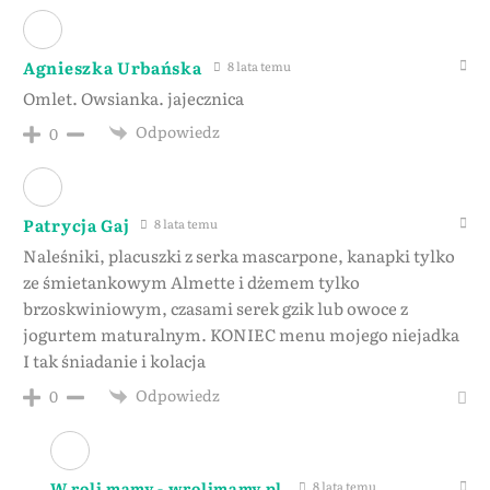
Agnieszka Urbańska
8 lata temu
Omlet. Owsianka. jajecznica
Odpowiedz
0
Patrycja Gaj
8 lata temu
Naleśniki, placuszki z serka mascarpone, kanapki tylko
ze śmietankowym Almette i dżemem tylko
brzoskwiniowym, czasami serek gzik lub owoce z
jogurtem maturalnym. KONIEC menu mojego niejadka
I tak śniadanie i kolacja
Odpowiedz
0
W roli mamy - wrolimamy.pl
8 lata temu