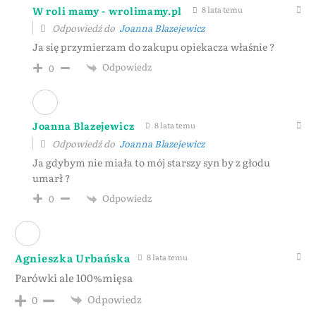
W roli mamy - wrolimamy.pl
8 lata temu
Odpowiedź do
Joanna Blazejewicz
Ja się przymierzam do zakupu opiekacza właśnie ?
Odpowiedz
0
Joanna Blazejewicz
8 lata temu
Odpowiedź do
Joanna Blazejewicz
Ja gdybym nie miała to mój starszy syn by z głodu
umarł ?
Odpowiedz
0
Agnieszka Urbańska
8 lata temu
Parówki ale 100%mięsa
Odpowiedz
0