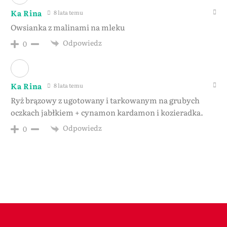
Ka Rina
8 lata temu
Owsianka z malinami na mleku
Odpowiedz
0
Ka Rina
8 lata temu
Ryż brązowy z ugotowany i tarkowanym na grubych
oczkach jabłkiem + cynamon kardamon i kozieradka.
Odpowiedz
0