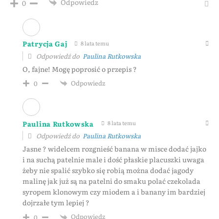
Odpowiedz
0
Patrycja Gaj
8 lata temu
Odpowiedź do
Paulina Rutkowska
O, fajne! Mogę poprosić o przepis ?
Odpowiedz
0
Paulina Rutkowska
8 lata temu
Odpowiedź do
Paulina Rutkowska
Jasne ? widelcem rozgnieść banana w misce dodać jajko
i na suchą patelnie male i dość płaskie placuszki uwaga
żeby nie spalić szybko się robią można dodać jagody
malinę jak już są na patelni do smaku polać czekolada
syropem klonowym czy miodem a i banany im bardziej
dojrzałe tym lepiej ?
Odpowiedz
0