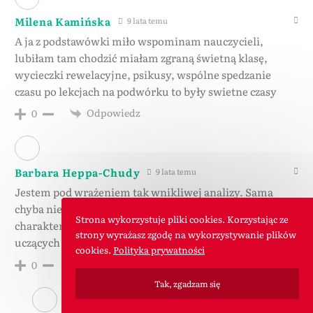
Milena Kamińska
9 lata temu
A ja z podstawówki miło wspominam nauczycieli,
lubiłam tam chodzić miałam zgraną świetną klasę,
wycieczki rewelacyjne, psikusy, wspólne spedzanie
czasu po lekcjach na podwórku to były swietne czasy
Odpowiedz
0
Barbara Heppa-Chudy
9 lata temu
Jestem pod wrażeniem tak wnikliwej analizy. Sama
chyba nie byłabym w stanie doszukać się tylu
Strona wykorzystuje pliki cookies. Korzystając ze
charakterystycznych cech/ wartości/ zachowań dla
strony wyrażasz zgodę na wykorzystywanie plików
uczących mnie nauczycieli.
cookies.
Polityka prywatności
Odpowiedz
0
Tak, zgadzam się