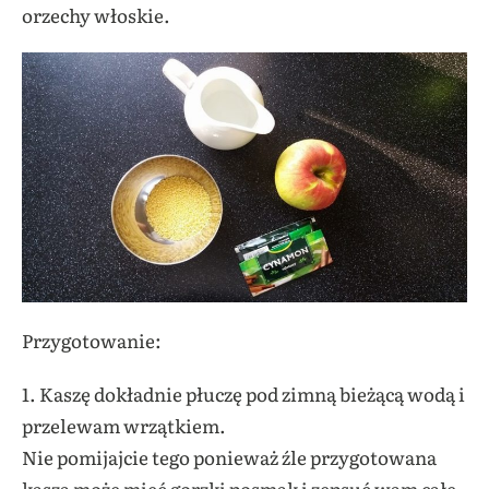
orzechy włoskie.
Przygotowanie:
1. Kaszę dokładnie płuczę pod zimną bieżącą wodą i
przelewam wrzątkiem.
Nie pomijajcie tego ponieważ źle przygotowana
kasza może mieć gorzki posmak i zepsuć wam całe