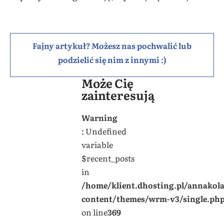
Fajny artykuł? Możesz nas pochwalić lub
podzielić się nim z innymi :)
Może Cię
zainteresują
Warning
: Undefined
variable
$recent_posts
in
/home/klient.dhosting.pl/annakol
content/themes/wrm-v3/single.ph
on line
369