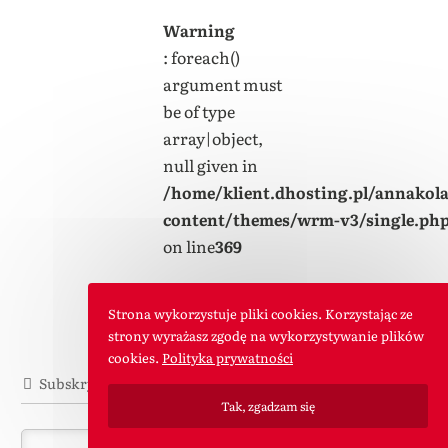
Warning
: foreach()
argument must
be of type
array|object,
null given in
/home/klient.dhosting.pl/annakol
content/themes/wrm-v3/single.ph
on line
369
Strona wykorzystuje pliki cookies. Korzystając ze
strony wyrażasz zgodę na wykorzystywanie plików
cookies.
Polityka prywatności
Subskrybuj
Tak, zgadzam się