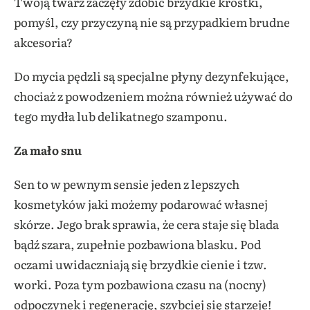
Twoją twarz zaczęły zdobić brzydkie krostki,
pomyśl, czy przyczyną nie są przypadkiem brudne
akcesoria?
Do mycia pędzli są specjalne płyny dezynfekujące,
chociaż z powodzeniem można również używać do
tego mydła lub delikatnego szamponu.
Za mało snu
Sen to w pewnym sensie jeden z lepszych
kosmetyków jaki możemy podarować własnej
skórze. Jego brak sprawia, że cera staje się blada
bądź szara, zupełnie pozbawiona blasku. Pod
oczami uwidaczniają się brzydkie cienie i tzw.
worki. Poza tym pozbawiona czasu na (nocny)
odpoczynek i regenerację, szybciej się starzeje!