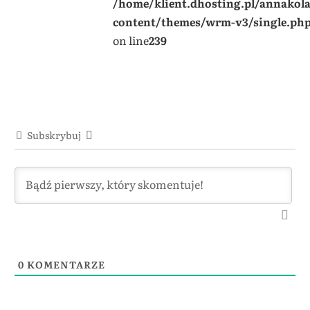
/home/klient.dhosting.pl/annakol
content/themes/wrm-v3/single.ph
on line
239
Subskrybuj
0
KOMENTARZE