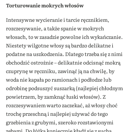
Torturowanie mokrych włosów
Intensywne wycieranie i tarcie ręcznikiem,
rozczesywanie, a także spanie w mokrych
włosach, to w zasadzie powolne ich wykańczanie.
Niestety wilgotne włosy są bardzo delikatne i
podatne na uszkodzenia. Dlatego trzeba się z nimi
obchodzić ostrożnie – delikatnie odcisnąć mokrą
czuprynę w ręczniku, zawinąć ją na chwilę, by
woda nie kapała po ramionach i podłodze lub
odrobinę podsuszyć suszarką (najlepiej chłodnym
powietrzem, by zamknąć łuski włosów). Z
rozczesywaniem warto zaczekać, aż włosy choć
trochę przeschną i najlepiej używać do tego
grzebienia z grubymi, szeroko rozstawionymi
zębami. Do łóżka koniecznie kładź się z suchą