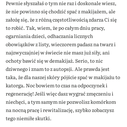
Pewnie słyszałaś o tym nie raz i doskonale wiesz,
że nie powinno się chodzić spać z makijażem, ale
założę się, że z różną częstotliwością zdarza Ci się
to robić. Tak, wiem, że po całym dniu pracy,
ogarniania dzieci, odhaczania licznych
obowiązków z listy, wieczorem padasz na twarz i
najzwyczajniej w świecie nie masz już siły, ani
ochoty bawić się w demakijaż. Serio, to nic
dziwnego i znam to z autopsji. Ale prawda jest
taka, że dla naszej skóry pójście spać w makijażu to
katorga. Noc bowiem to czas na odpoczynek i
regenerację! Jeśli więc dasz wygrać zmęczeniu i
niechęci, a tym samym nie pozwolisz komórkom
na nocną pracę i rewitalizację, szybko zobaczysz
tego niemiłe skutki.