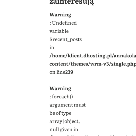
zainteresują
Warning
: Undefined
variable
$recent_posts
in
/home/klient.dhosting.pl/annakol
content/themes/wrm-v3/single.ph
on line
239
Warning
: foreach()
argument must
be of type
array|object,
null given in