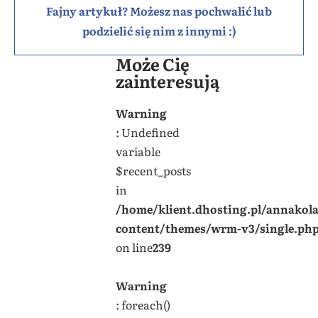
Fajny artykuł? Możesz nas pochwalić lub
podzielić się nim z innymi :)
Może Cię
zainteresują
Warning
: Undefined
variable
$recent_posts
in
/home/klient.dhosting.pl/annakol
content/themes/wrm-v3/single.ph
on line
239
Warning
: foreach()