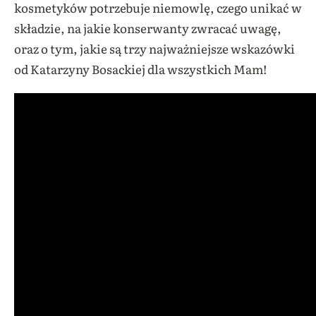
kosmetyków potrzebuje niemowlę, czego unikać w
składzie, na jakie konserwanty zwracać uwagę,
oraz o tym, jakie są trzy najważniejsze wskazówki
od Katarzyny Bosackiej dla wszystkich Mam!