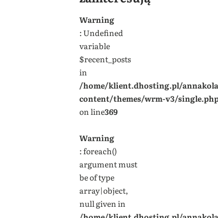
Warning
: Undefined
variable
$recent_posts
in
/home/klient.dhosting.pl/annakol
content/themes/wrm-v3/single.ph
on line
369
Warning
: foreach()
argument must
be of type
array|object,
null given in
/home/klient.dhosting.pl/annakol