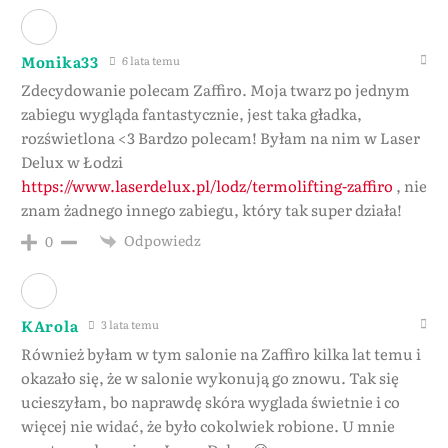
Monika33
6 lata temu
Zdecydowanie polecam Zaffiro. Moja twarz po jednym
zabiegu wygląda fantastycznie, jest taka gładka,
rozświetlona <3 Bardzo polecam! Byłam na nim w Laser
Delux w Łodzi
https://www.laserdelux.pl/lodz/termolifting-zaffiro
, nie
znam żadnego innego zabiegu, który tak super działa!
Odpowiedz
0
KArola
3 lata temu
Również byłam w tym salonie na Zaffiro kilka lat temu i
okazało się, że w salonie wykonują go znowu. Tak się
ucieszyłam, bo naprawdę skóra wyglada świetnie i co
więcej nie widać, że było cokolwiek robione. U mnie