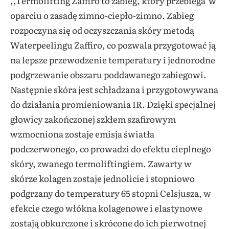
,,Termolifting Zaffiro to zabieg, który przebiega w
oparciu o zasadę zimno-ciepło-zimno. Zabieg
rozpoczyna się od oczyszczania skóry metodą
Waterpeelingu Zaffiro, co pozwala przygotować ją
na lepsze przewodzenie temperatury i jednorodne
podgrzewanie obszaru poddawanego zabiegowi.
Następnie skóra jest schładzana i przygotowywana
do działania promieniowania IR. Dzięki specjalnej
głowicy zakończonej szkłem szafirowym
wzmocniona zostaje emisja światła
podczerwonego, co prowadzi do efektu cieplnego
skóry, zwanego termoliftingiem. Zawarty w
skórze kolagen zostaje jednolicie i stopniowo
podgrzany do temperatury 65 stopni Celsjusza, w
efekcie czego włókna kolagenowe i elastynowe
zostają obkurczone i skrócone do ich pierwotnej