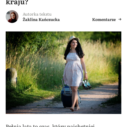
kraju?
Autorka tekstu
Żaklina Kańczucka
Komentarze
Pełnia lata to czas, który najchętniej