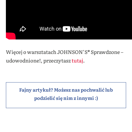
Więcej o warsztatach JOHNSON’S® Sprawdzone –
udowodnione!, przeczytasz
tutaj
.
Fajny artykuł? Możesz nas pochwalić lub
podzielić się nim z innymi :)