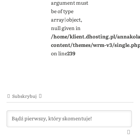
argument must
be of type
array|object,
null given in
/home/klient.dhosting.pl/annakol
content/themes/wrm-v3/single.ph
on line
239
Subskrybuj