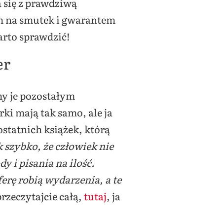
a się z prawdziwą
m na smutek i gwarantem
rto sprawdzić!
er
my je pozostałym
i mają tak samo, ale ja
statnich książek, którą
ak szybko, że człowiek nie
 i pisania na ilość.
erę robią wydarzenia, a te
przeczytajcie całą,
tutaj
, ja