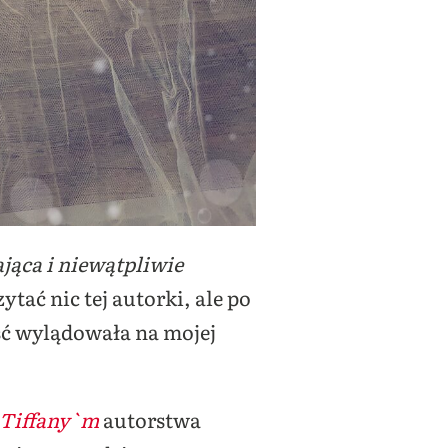
jąca i niewątpliwie
tać nic tej autorki, ale po
eść wylądowała na mojej
 Tiffany`m
autorstwa