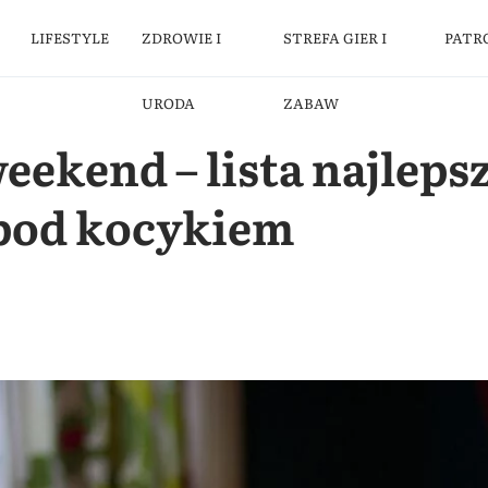
LIFESTYLE
ZDROWIE I
STREFA GIER I
PATR
URODA
ZABAW
eekend – lista najleps
 pod kocykiem