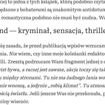
ej to jedna z tych książek, którą podobno czyt
pędzone z bohaterami są znakomitym antidotu
romantyczna podobno nie musi być nudna. Wa
d — kryminał, sensacja, thrill
 się zasada, że przed publikacją wpisów wrzuca
a. Nie wiem, czy inne moje koleżanki redaktork
lli. Zresztą podrzucam Wam fragment jednej z o
ist bywa, a raczej jest zawsze, akcja toczy się t
między stronami. Tu nie ma żadnego lania wody
nie wnoszą, a jedynie „robią klimat”. Tu atmosf
ością światła.
Jeśli jeszcze Was nie przekonała, 
olny wieczór.