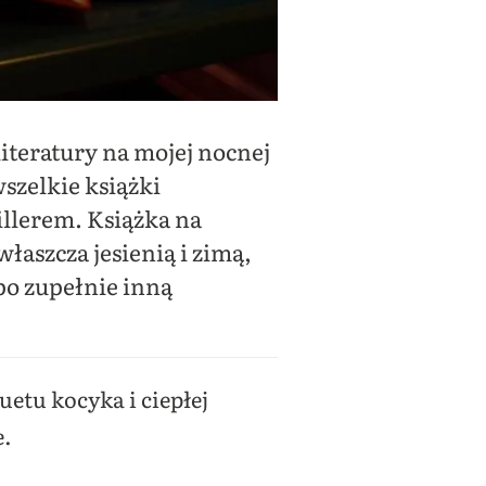
iteratury na mojej nocnej
szelkie książki
illerem. Książka na
właszcza jesienią i zimą,
po zupełnie inną
uetu kocyka i ciepłej
e.