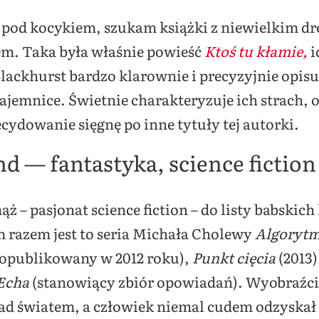
pod kocykiem, szukam książki z niewielkim dre
hem. Taka była właśnie powieść
Ktoś tu kłamie,
i
lackhurst bardzo klarownie i precyzyjnie opis
jemnice. Świetnie charakteryzuje ich strach, o
cydowanie sięgnę po inne tytuły tej autorki.
d — fantastyka, science fiction
 – pasjonat science fiction – do listy babskich
razem jest to seria Michała Cholewy
Algorytm
opublikowany w 2012 roku),
Punkt cięcia
(2013)
Echa
(stanowiący zbiór opowiadań). Wyobraźci
ad światem, a człowiek niemal cudem odzyskał