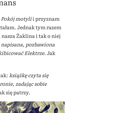
omans
ć
Pokój motyli
i przyznam
czytałam. Jednak tym razem
nasza Żaklina i tak o niej
ie napisana, pozbawiona
kibicować Elektrze.
Jak
 tak:
książkę czyta się
onie, zadając sobie
k się patrzy.