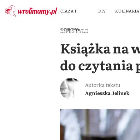
CIĄŻA I
DIY
KULINARIA
DZIECKO
LIFESTYLE
Książka na w
do czytania
Autorka tekstu
Agnieszka Jelinek