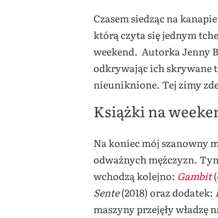
Czasem siedząc na kanapie 
którą czyta się jednym tc
weekend
.
Autorka Jenny B
odkrywając ich skrywane ta
nieuniknione. Tej zimy zde
Książki na weeken
Na koniec mój szanowny mąż
odważnych mężczyzn. Tym 
wchodzą kolejno:
Gambit
(
Sente
(2018) oraz dodatek:
maszyny przejęły władzę n