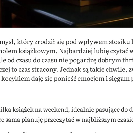
ysł, który zrodził się pod wpływem stosiku l
olem książkowym. Najbardziej lubię czytać w
le od czasu do czasu nie pogardzę dobrym thr
ej to czas stracony. Jednak są takie chwile, z
 kocykiem daję się ponieść emocjom i sięgam 
ilka książek na weekend, idealnie pasujące do d
re sama planuję przeczytać w najbliższym czasi