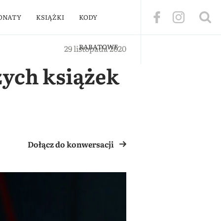
ONATY
KSIĄŻKI
KODY
RABATOWE
29 listopada 2020
zych książek
Dołącz do konwersacji