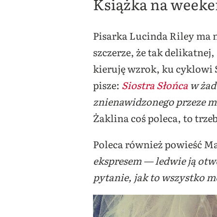
Książka na weeke
Pisarka Lucinda Riley ma
szczerze, że tak delikatnej
kieruję wzrok, ku cyklowi S
pisze:
Siostra Słońca
w żade
znienawidzonego przeze mn
Żaklina coś poleca, to trze
Poleca również powieść M
ekspresem — ledwie ją otwo
pytanie, jak to wszystko m