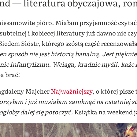
nd — literatura obyczajowa, r
 niesamowite pióro. Miałam przyjemność czyta
, subtelnej i kobiecej literatury już dawno nie 
iedem Sióstr, którego szóstą część recenzowała 
n sposób nie jest historią banalną. Jest piękn
ie infantylizmu. Wciąga, kradnie myśli, każe 
ba brać!
agdaleny Majcher
Najważniejszy
, o której pisze
rzyłam i już musiałam zamknąć na ostatniej str
ogłoby dalej się potoczyć.
Książka na weekend ja