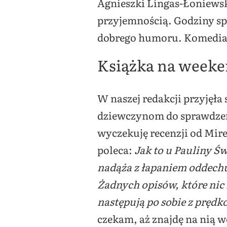
Agnieszki Lingas-Łoniewski
przyjemnością. Godziny s
dobrego humoru. Komedia 
Książka na weeken
W naszej redakcji przyjęła
dziewczynom do sprawdzeni
wyczekuję recenzji od Mire
poleca:
Jak to u Pauliny Św
nadąża z łapaniem oddechu 
Żadnych opisów, które nic 
następują po sobie z prędk
czekam, aż znajdę na nią w