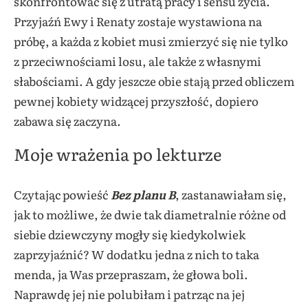
skonfrontować się z utratą pracy i sensu życia.
Przyjaźń Ewy i Renaty zostaje wystawiona na
próbę, a każda z kobiet musi zmierzyć się nie tylko
z przeciwnościami losu, ale także z własnymi
słabościami. A gdy jeszcze obie stają przed obliczem
pewnej kobiety widzącej przyszłość, dopiero
zabawa się zaczyna.
Moje wrażenia po lekturze
Czytając powieść
Bez planu B
, zastanawiałam się,
jak to możliwe, że dwie tak diametralnie różne od
siebie dziewczyny mogły się kiedykolwiek
zaprzyjaźnić? W dodatku jedna z nich to taka
menda, ja Was przepraszam, że głowa boli.
Naprawdę jej nie polubiłam i patrząc na jej