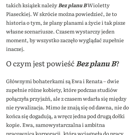
takich książek należy
Bez planu B
Wioletty
Piaseckiej. W skrócie można powiedzieć, że to
historia o tym, że plany planami a życie i tak pisze
własne scenariusze. Czasem wystarczy jeden
moment, by wszystko zaczęło wyglądać zupełnie
inaczej.
O czym jest powieść
Bez planu B
?
Głównymi bohaterkami są Ewa i Renata – dwie
zupełnie różne kobiety, które podczas studiów
połączyła przyjaźń, ale z czasem wdarła się między
nie rywalizacja. Mimo że znają się od dawna, nie do
końca się dogadują, a wręcz jedna pod drugą dołki
kopie. Ewa, samowystarczalna i ambitna
pracownica korporacji, która wciągnęła do pracy