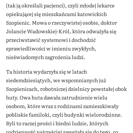
(tak ją określali pacjenci), czyli młodej lekarce
opiekującej się mieszkańcami katowickich
Szopienic. Mowa o rzeczywistej osobie, doktor
Jolancie Wadowskiej-Król, która odważyła się
przeciwstawić systemowi i dochodzić
sprawiedliwości w imieniu zwykłych,
nieświadomych zagrożenia ludzi.
Ta historia wydarzyła się w latach
siedemdziesiątych, we wspomnianych już
Szopienicach, robotniczej dzielnicy powstałej obok
huty. Owa huta dawała zatrudnienie wielu
osobom, które wraz z rodzinami zamieszkiwały
pobliskie familoki, czyli budynki wielorodzinne.
Byli to raczej prości i biedni ludzie, których
codzienność najczęściej zawężała się do tego, co