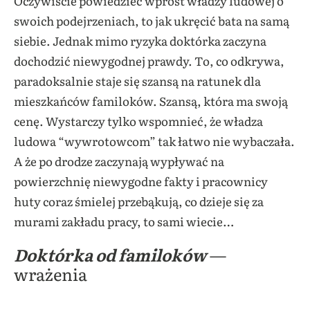
Oczywiście powiedzieć wprost władzy ludowej o
swoich podejrzeniach, to jak ukręcić bata na samą
siebie. Jednak mimo ryzyka doktórka zaczyna
dochodzić niewygodnej prawdy. To, co odkrywa,
paradoksalnie staje się szansą na ratunek dla
mieszkańców familoków. Szansą, która ma swoją
cenę. Wystarczy tylko wspomnieć, że władza
ludowa “wywrotowcom” tak łatwo nie wybaczała.
A że po drodze zaczynają wypływać na
powierzchnię niewygodne fakty i pracownicy
huty coraz śmielej przebąkują, co dzieje się za
murami zakładu pracy, to sami wiecie…
Doktórka od familoków
—
wrażenia