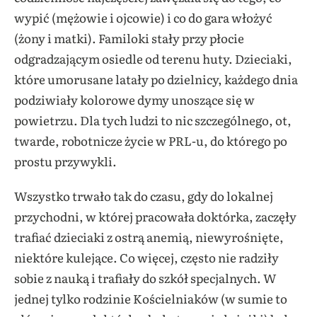
wypić (mężowie i ojcowie) i co do gara włożyć
(żony i matki). Familoki stały przy płocie
odgradzającym osiedle od terenu huty. Dzieciaki,
które umorusane latały po dzielnicy, każdego dnia
podziwiały kolorowe dymy unoszące się w
powietrzu. Dla tych ludzi to nic szczególnego, ot,
twarde, robotnicze życie w PRL-u, do którego po
prostu przywykli.
Wszystko trwało tak do czasu, gdy do lokalnej
przychodni, w której pracowała doktórka, zaczęły
trafiać dzieciaki z ostrą anemią, niewyrośnięte,
niektóre kulejące. Co więcej, często nie radziły
sobie z nauką i trafiały do szkół specjalnych. W
jednej tylko rodzinie Kościelniaków (w sumie to