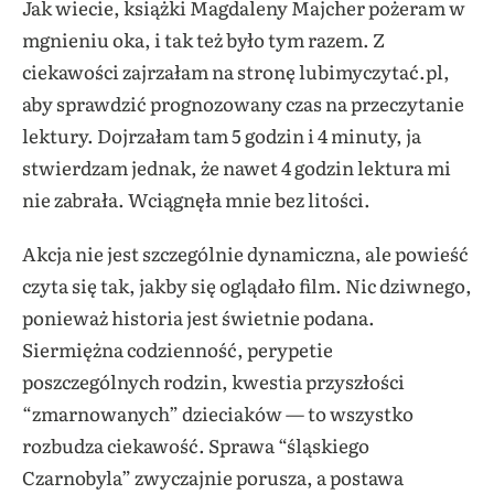
Jak wiecie, książki Magdaleny Majcher pożeram w
mgnieniu oka, i tak też było tym razem. Z
ciekawości zajrzałam na stronę lubimyczytać.pl,
aby sprawdzić prognozowany czas na przeczytanie
lektury. Dojrzałam tam 5 godzin i 4 minuty, ja
stwierdzam jednak, że nawet 4 godzin lektura mi
nie zabrała. Wciągnęła mnie bez litości.
Akcja nie jest szczególnie dynamiczna, ale powieść
czyta się tak, jakby się oglądało film. Nic dziwnego,
ponieważ historia jest świetnie podana.
Siermiężna codzienność, perypetie
poszczególnych rodzin, kwestia przyszłości
“zmarnowanych” dzieciaków — to wszystko
rozbudza ciekawość. Sprawa “śląskiego
Czarnobyla” zwyczajnie porusza, a postawa