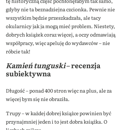
tę historyczną część pochłonęłabym tak samo,
gdyby nie ta beznadziejna czcionka. Pewnie nie
wszystkim będzie przeszkadzała, ale tacy
okularnicy jak ja mogą mieć problem. Niestety,
dobrych książek coraz więcej, a oczy odmawiają
współpracy, więc apeluję do wydawców – nie
róbcie tak!
Kamień tunguski
– recenzja
subiektywna
Długość – ponad 400 stron więc na plus, ale za
więcej bym się nie obraziła.
Trupy – w każdej dobrej książce powinien być
przynajmniej jeden i to jest dobra książka. O
liczbach milczę.