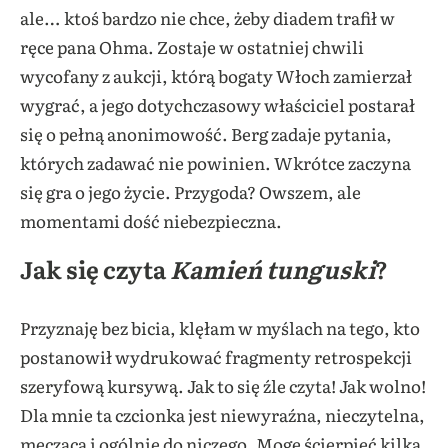
ale… ktoś bardzo nie chce, żeby diadem trafił w
ręce pana Ohma. Zostaje w ostatniej chwili
wycofany z aukcji, którą bogaty Włoch zamierzał
wygrać, a jego dotychczasowy właściciel postarał
się o pełną anonimowość. Berg zadaje pytania,
których zadawać nie powinien. Wkrótce zaczyna
się gra o jego życie. Przygoda? Owszem, ale
momentami dość niebezpieczna.
Jak się czyta
Kamień tunguski
?
Przyznaję bez bicia, klęłam w myślach na tego, kto
postanowił wydrukować fragmenty retrospekcji
szeryfową kursywą. Jak to się źle czyta! Jak wolno!
Dla mnie ta czcionka jest niewyraźna, nieczytelna,
męcząca i ogólnie do niczego. Mogę ścierpieć kilka