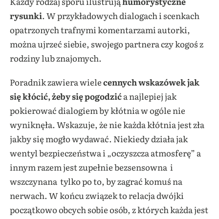
Każdy rodzaj sporu ilustrują
humorystyczne
rysunki
. W przykładowych dialogach i scenkach
opatrzonych trafnymi komentarzami autorki,
można ujrzeć siebie, swojego partnera czy kogoś z
rodziny lub znajomych.
Poradnik zawiera wiele
cennych wskazówek jak
się kłócić, żeby się pogodzić
a najlepiej jak
pokierować dialogiem by kłótnia w ogóle nie
wyniknęła. Wskazuje, że nie każda kłótnia jest zła
jakby się mogło wydawać. Niekiedy działa jak
wentyl bezpieczeństwa i „oczyszcza atmosferę” a
innym razem jest zupełnie bezsensowna i
wszczynana tylko po to, by zagrać komuś na
nerwach. W końcu związek to relacja dwójki
początkowo obcych sobie osób, z których każda jest