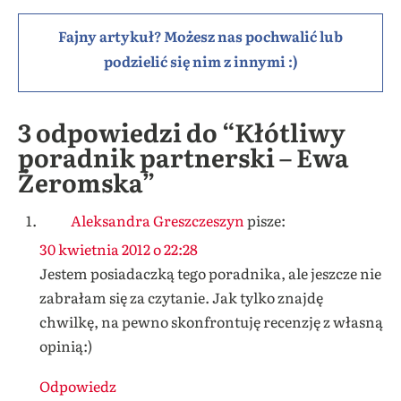
Fajny artykuł? Możesz nas pochwalić lub
podzielić się nim z innymi :)
3 odpowiedzi do “Kłótliwy
poradnik partnerski – Ewa
Żeromska”
Aleksandra Greszczeszyn
pisze:
30 kwietnia 2012 o 22:28
Jestem posiadaczką tego poradnika, ale jeszcze nie
zabrałam się za czytanie. Jak tylko znajdę
chwilkę, na pewno skonfrontuję recenzję z własną
opinią:)
Odpowiedz