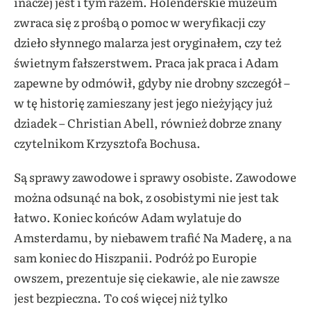
inaczej jest i tym razem. Holenderskie muzeum
zwraca się z prośbą o pomoc w weryfikacji czy
dzieło słynnego malarza jest oryginałem, czy też
świetnym fałszerstwem. Praca jak praca i Adam
zapewne by odmówił, gdyby nie drobny szczegół –
w tę historię zamieszany jest jego nieżyjący już
dziadek – Christian Abell, również dobrze znany
czytelnikom Krzysztofa Bochusa.
Są sprawy zawodowe i sprawy osobiste. Zawodowe
można odsunąć na bok, z osobistymi nie jest tak
łatwo. Koniec końców Adam wylatuje do
Amsterdamu, by niebawem trafić Na Maderę, a na
sam koniec do Hiszpanii. Podróż po Europie
owszem, prezentuje się ciekawie, ale nie zawsze
jest bezpieczna. To coś więcej niż tylko