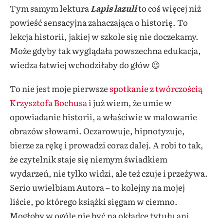
Tym samym lektura
Lapis lazuli
to coś więcej niż
powieść sensacyjna zahaczająca o historię. To
lekcja historii, jakiej w szkole się nie doczekamy.
Może gdyby tak wyglądała powszechna edukacja,
wiedza łatwiej wchodziłaby do głów 😉
To nie jest moje pierwsze
spotkanie z twórczością
Krzysztofa Bochusa
i już wiem, że umie w
opowiadanie historii, a właściwie w malowanie
obrazów słowami. Oczarowuje, hipnotyzuje,
bierze za rękę i prowadzi coraz dalej. A robi to tak,
że czytelnik staje się niemym świadkiem
wydarzeń, nie tylko widzi, ale też czuje i przeżywa.
Serio uwielbiam Autora – to kolejny na mojej
liście, po którego książki sięgam w ciemno.
Mogłoby w ogóle nie być na okładce tytułu ani