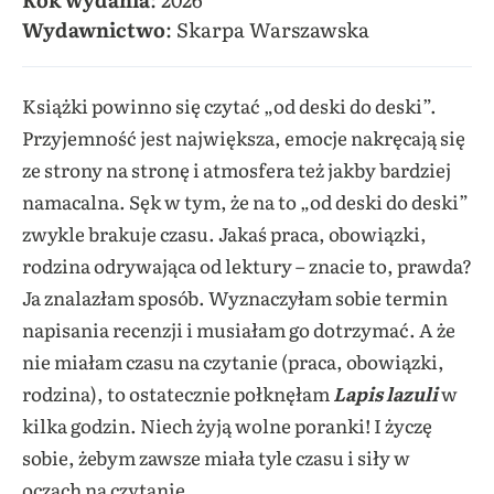
Wydawnictwo
: Skarpa Warszawska
Książki powinno się czytać „od deski do deski”.
Przyjemność jest największa, emocje nakręcają się
ze strony na stronę i atmosfera też jakby bardziej
namacalna. Sęk w tym, że na to „od deski do deski”
zwykle brakuje czasu. Jakaś praca, obowiązki,
rodzina odrywająca od lektury – znacie to, prawda?
Ja znalazłam sposób. Wyznaczyłam sobie termin
napisania recenzji i musiałam go dotrzymać. A że
nie miałam czasu na czytanie (praca, obowiązki,
rodzina), to ostatecznie połknęłam
Lapis lazuli
w
kilka godzin. Niech żyją wolne poranki! I życzę
sobie, żebym zawsze miała tyle czasu i siły w
oczach na czytanie.