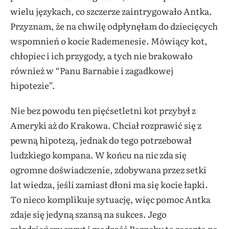
wielu językach, co szczerze zaintrygowało Antka.
Przyznam, że na chwilę odpłynęłam do dziecięcych
wspomnień o kocie Rademenesie. Mówiący kot,
chłopiec i ich przygody, a tych nie brakowało
również w “Panu Barnabie i zagadkowej
hipotezie”.
Nie bez powodu ten pięćsetletni kot przybył z
Ameryki aż do Krakowa. Chciał rozprawić się z
pewną hipotezą, jednak do tego potrzebował
ludzkiego kompana. W końcu na nic zda się
ogromne doświadczenie, zdobywana przez setki
lat wiedza, jeśli zamiast dłoni ma się kocie łapki.
To nieco komplikuje sytuację, więc pomoc Antka
zdaje się jedyną szansą na sukces. Jego
młodzieńczy spryt i mądrość Barnaby to recepta na