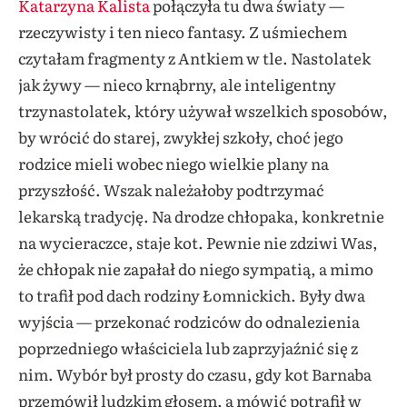
Katarzyna Kalista
połączyła tu dwa światy —
rzeczywisty i ten nieco fantasy. Z uśmiechem
czytałam fragmenty z Antkiem w tle. Nastolatek
jak żywy — nieco krnąbrny, ale inteligentny
trzynastolatek, który używał wszelkich sposobów,
by wrócić do starej, zwykłej szkoły, choć jego
rodzice mieli wobec niego wielkie plany na
przyszłość. Wszak należałoby podtrzymać
lekarską tradycję. Na drodze chłopaka, konkretnie
na wycieraczce, staje kot. Pewnie nie zdziwi Was,
że chłopak nie zapałał do niego sympatią, a mimo
to trafił pod dach rodziny Łomnickich. Były dwa
wyjścia — przekonać rodziców do odnalezienia
poprzedniego właściciela lub zaprzyjaźnić się z
nim. Wybór był prosty do czasu, gdy kot Barnaba
przemówił ludzkim głosem, a mówić potrafił w