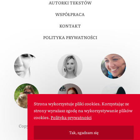
AUTORKI TEKSTÓW
WSPÓŁPRACA
KONTAKT
POLITYKA PRYWATNOŚCI
Strona wykorzystuje pliki cookies. Korzystając ze
strony wyrażasz zgodę na wykorzystywanie plików
cookies.
Polityka prywatności
Copyright © 2011-2026 W Roli Mamy. Wszelkie prawa
zastrzeżone.
Tak, zgadzam się