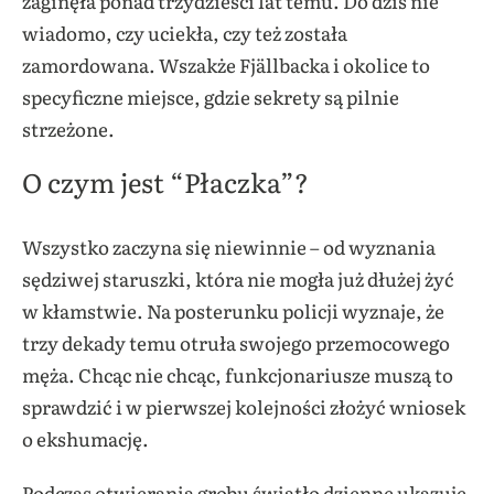
zaginęła ponad trzydzieści lat temu. Do dziś nie
wiadomo, czy uciekła, czy też została
zamordowana. Wszakże Fjällbacka i okolice to
specyficzne miejsce, gdzie sekrety są pilnie
strzeżone.
O czym jest “Płaczka”?
Wszystko zaczyna się niewinnie – od wyznania
sędziwej staruszki, która nie mogła już dłużej żyć
w kłamstwie. Na posterunku policji wyznaje, że
trzy dekady temu otruła swojego przemocowego
męża. Chcąc nie chcąc, funkcjonariusze muszą to
sprawdzić i w pierwszej kolejności złożyć wniosek
o ekshumację.
Podczas otwierania grobu światło dzienne ukazuje