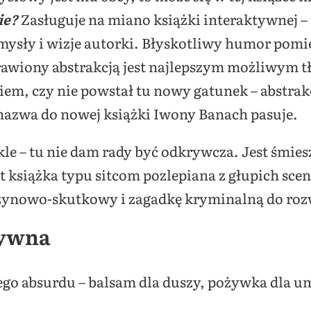
ie?
Zasługuje na miano książki interaktywnej – 
mysły i wizje autorki. Błyskotliwy humor pomie
awiony abstrakcją jest najlepszym możliwym t
wiem, czy nie powstał tu nowy gatunek – abstra
nazwa do nowej książki Iwony Banach pasuje.
kle – tu nie dam rady być odkrywcza. Jest śmies
est książka typu sitcom pozlepiana z głupich scen
czynowo-skutkowy i zagadkę kryminalną do roz
tywna
ego absurdu – balsam dla duszy, pożywka dla um