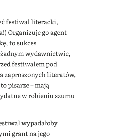
 festiwal literacki,
!) Organizuje go agent
kę, to sukces
 w żadnym wydawnictwie,
przed festiwalem pod
a zaproszonych literatów,
to pisarze – mają
rzydatne w robieniu szumu
festiwal wypadałoby
ymi grant na jego