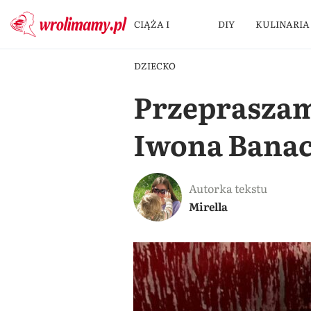
CIĄŻA I
DIY
KULINARIA
DZIECKO
Przepraszam,
Iwona Bana
Autorka tekstu
Mirella