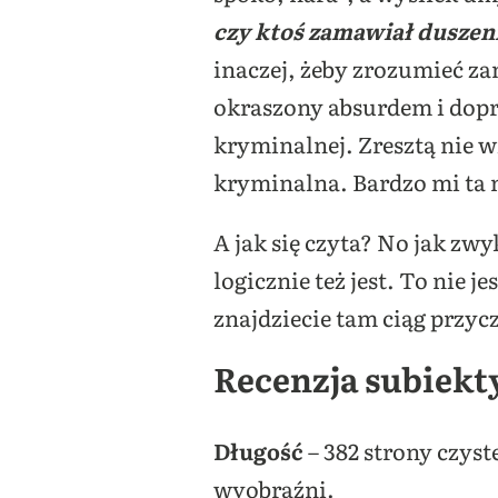
czy ktoś zamawiał duszen
inaczej, żeby zrozumieć za
okraszony absurdem i dopr
kryminalnej. Zresztą nie 
kryminalna. Bardzo mi ta 
A jak się czyta? No jak zwy
logicznie też jest. To nie j
znajdziecie tam ciąg przy
Recenzja subiek
Długość
– 382 strony czyst
wyobraźni.