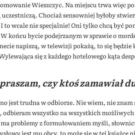
romowanie Wieszczyc. Na miejscu trwa więc po
ią uczestniczą. Chociaż sensowniej byłoby stwier
 to wcale nie specjalnie! Oni tylko chcą być po
. W końcu bycie podejrzanym w sprawie o morder
ie napiszą, w telewizji pokażą, to się będzie kl
 Wylewająca się z każdego hotelowego kąta desp
praszam, czy ktoś zamawiał d
o jest trudna w odbiorze. Nie wiem, nie znam s
 odbieram wszystko na wszystkich możliwych 
oś ma problemy z formułowaniem myśli, słownic
ysłowy jest mu obcy, to może się w tej książce n