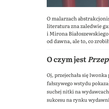
O malarzach abstrakcjonis
literatura zna zaledwie 
i Mirona Białoszewskiego
od dawna, ale to, co zrobi
O czym jest
Przep
Oj, przejechała się Iwonka 
fałszywego wstydu pokazała
suchej nitki na wydawcach i
sukcesu na rynku wydawnic