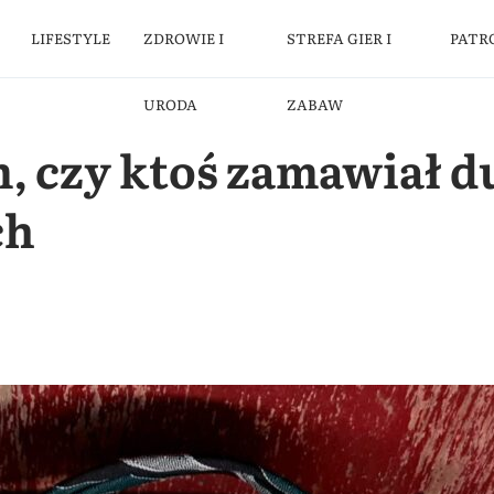
LIFESTYLE
ZDROWIE I
STREFA GIER I
PATR
URODA
ZABAW
 czy ktoś zamawiał du
ch