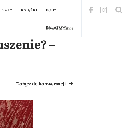
ONATY
KSIĄŻKI
KODY
RABATOWE
27 maja 2026
szenie? –
Dołącz do konwersacji