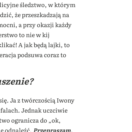
licyjne śledztwo, w którym
dzić, że przeszkadzają na
mocni, a przy okazji każdy
stwo to nie w kij
ikać! A jak będą lajki, to
eracja podsuwa coraz to
uszenie?
ię. Ja z twórczością Iwony
falach. Jednak uczciwie
two ogranicza do „ok,
ie odnaleźć.
Przepraszam,