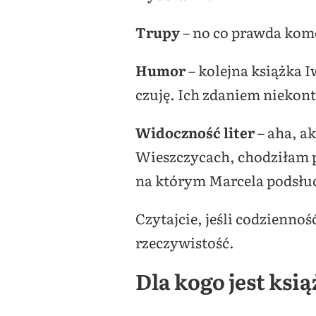
Trupy
– no co prawda kom
Humor
– kolejna książka I
czuję. Ich zdaniem niekon
Widoczność liter
– aha, ak
Wieszczycach, chodziłam 
na którym Marcela podsłuchi
Czytajcie, jeśli codzienno
rzeczywistość.
Dla kogo jest ksi