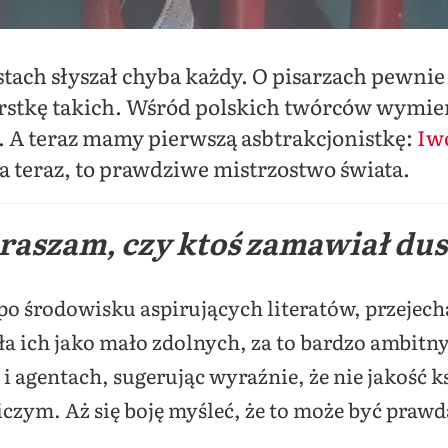
tach słyszał chyba każdy. O pisarzach pewnie m
garstkę takich. Wśród polskich twórców wymie
. A teraz mamy pierwszą asbtrakcjonistkę:
Iw
ła teraz, to prawdziwe mistrzostwo świata.
raszam, czy ktoś zamawiał dus
po środowisku aspirujących literatów, przejechała
 ich jako mało zdolnych, za to bardzo ambitnyc
 agentach, sugerując wyraźnie, że nie jakość ks
zym. Aż się boję myśleć, że to może być praw