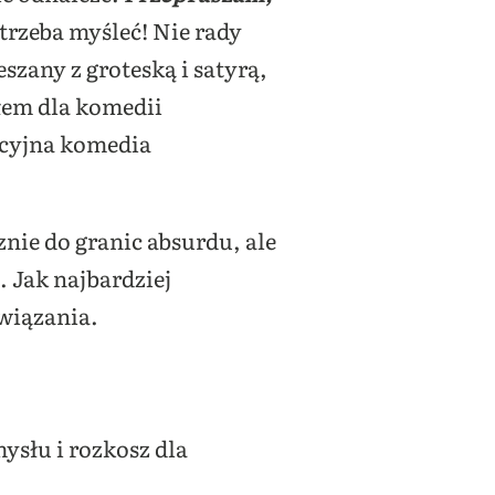
trzeba myśleć! Nie rady
szany z groteską i satyrą,
łem dla komedii
kcyjna komedia
znie do granic absurdu, ale
. Jak najbardziej
wiązania.
ysłu i rozkosz dla