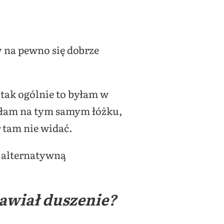
y na pewno się dobrze
 tak ogólnie to byłam w
ałam na tym samym łóżku,
r tam nie widać.
e alternatywną
awiał duszenie?