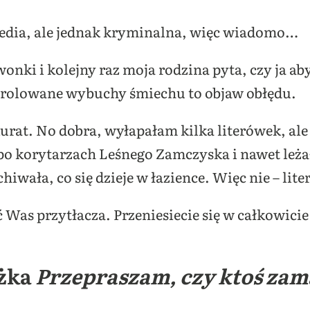
edia, ale jednak kryminalna, więc wiadomo…
wonki i kolejny raz moja rodzina pyta, czy ja ab
trolowane wybuchy śmiechu to objaw obłędu.
urat. No dobra, wyłapałam kilka literówek, ale
po korytarzach Leśnego Zamczyska i nawet leż
wała, co się dzieje w łazience. Więc nie – lite
ść Was przytłacza. Przeniesiecie się w całkowici
ążka
Przepraszam, czy ktoś zam