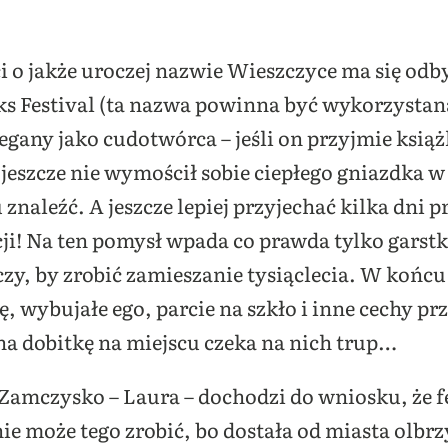
 o jakże uroczej nazwie Wieszczyce ma się odbyć
ks Festival (ta nazwa powinna być wykorzystana
egany jako cudotwórca – jeśli on przyjmie książ
jeszcze nie wymościł sobie ciepłego gniazdka
znaleźć. A jeszcze lepiej przyjechać kilka dni 
ji! Na ten pomysł wpada co prawda tylko garstk
czy, by zrobić zamieszanie tysiąclecia. W końcu 
 wybujałe ego, parcie na szkło i inne cechy p
na dobitkę na miejscu czeka na nich trup…
 Zamczysko – Laura – dochodzi do wniosku, że 
nie może tego zrobić, bo dostała od miasta olbrz