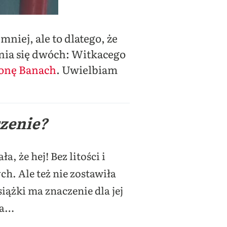
niej, ale to dlatego, że
nia się dwóch: Witkacego
onę Banach
. Uwielbiam
zenie?
, że hej! Bez litości i
h. Ale też nie zostawiła
iążki ma znaczenie dla jej
da…