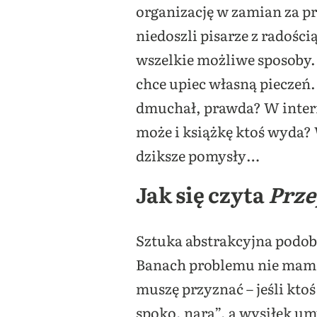
organizację w zamian za p
niedoszli pisarze z radośc
wszelkie możliwe sposoby. I
chce upiec własną pieczeń
dmuchał, prawda? W internec
może i książkę ktoś wyda?
dziksze pomysły…
Jak się czyta
Prze
Sztuka abstrakcyjna podobn
Banach problemu nie mam,
muszę przyznać – jeśli kt
spoko, nara”, a wysiłek um