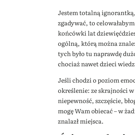
Jestem totalną ignorantką,
zgadywać, to celowałabym w
końcówki lat dziewięćdzies
ogólną, którą można znaleź
tych było tu naprawdę dużo
chociaż nawet dzieci wiedz
Jeśli chodzi o poziom emoc
określenie: ze skrajności w
niepewność, szczęście, bł
mogę Wam obiecać – w żadn
znalazł miejsca.