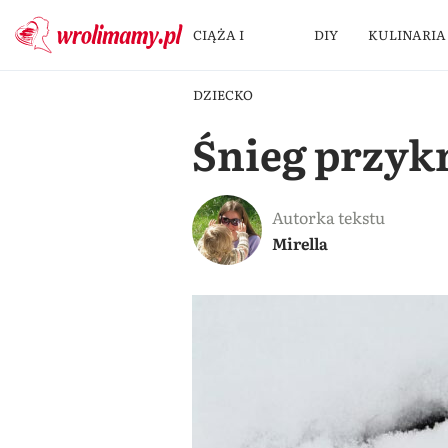
CIĄŻA I
DIY
KULINARIA
DZIECKO
Śnieg przykr
Autorka tekstu
Mirella