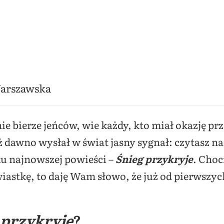
Warszawska
ie bierze jeńców, wie każdy, kto miał okazję pr
uż dawno wysłał w świat jasny sygnał: czytasz 
ku najnowszej powieści –
Śnieg przykryje
. Choc
astkę, to daję Wam słowo, że już od pierwszych
 przykryje
?