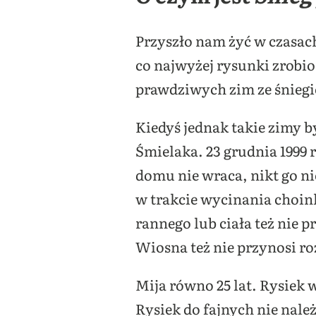
Przyszło nam żyć w czasach
co najwyżej rysunki zrobio
prawdziwych zim ze śniegie
Kiedyś jednak takie zimy b
Śmielaka. 23 grudnia 1999
domu nie wraca, nikt go nie
w trakcie wycinania choink
rannego lub ciała też nie p
Wiosna też nie przynosi r
Mija równo 25 lat. Rysiek 
Rysiek do fajnych nie należ