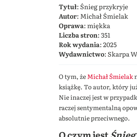
Tytuł
: Śnieg przykryje
Autor
: Michał Śmielak
Oprawa
: miękka
Liczba stron
: 351
Rok wydania
: 2025
Wydawnictwo
: Skarpa 
O tym, że
Michał Śmielak
n
książkę. To autor, który j
Nie inaczej jest w przypad
raczej sentymentalną opowi
absolutnie przeciwnego.
O czym jest
Śnieg