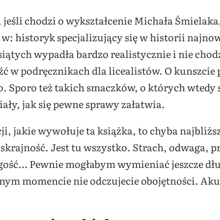
 jeśli chodzi o wykształcenie Michała Śmielaka
: historyk specjalizujący się w historii najnow
iątych wypadła bardzo realistycznie i nie chod
ć w podręcznikach dla licealistów. O kunszcie p
. Sporo też takich smaczków, o których wtedy 
iały, jak się pewne sprawy załatwia.
ji, jakie wywołuje ta książka, to chyba najbliż
 skrajność. Jest tu wszystko. Strach, odwaga, p
ogość… Pewnie mogłabym wymieniać jeszcze dł
ym momencie nie odczujecie obojętności. Akur