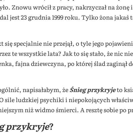
yło. Znowu wrócił z pracy, nakrzyczał na żonę i
al jest 23 grudnia 1999 roku. Tylko żona jakaś 
 się specjalnie nie przejął, o tyle jego pojawien
ez te wszystkie lata? Jak to się stało, że nic 
enka, fajna dziewczyna, po której ślad zaginął 
ogólnić, napisałabym, że
Śnieg przykryje
to ks
. O sile ludzkiej psychiki i niepokojących właśc
niejszym niż widmo śmierci. A resztę sobie po p
g przykryje
?