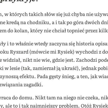
, w których takich słów się już chyba nie używ
ne kredą na chodniku, a i tak po góra dwóch dni
m do kolan, który nie chciał topnieć przez kilk
yły i to właśnie wtedy zaczyna się historia opis
 roku Ryszard (mówcie mi Rysiek) wychodzi z do
 widział, nikt nie wie, gdzie jest. Zachodzi pode
i w lesie (tak, zamierzał ją ukraść), jednak po
rzynoszą efektu. Pada gęsty śnieg, a ten, jak w
ozwiązania zagadki.
wraca do domu. Nikt tam na niego nie czeka, nik
y, ale to i tak najmniejszy problem. Otóż Rysie