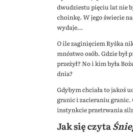
dwudziestu pięciu lat nie b
choinkę. W jego świecie nad
wydaje…
O ile zaginięciem Ryśka nikt
mnóstwo osób. Gdzie był prz
przeżył? No i kim była Boż
dnia?
Gdybym chciała to jakoś u
granic i zacieraniu granic
instynkcie przetrwania sil
Jak się czyta
Śnie