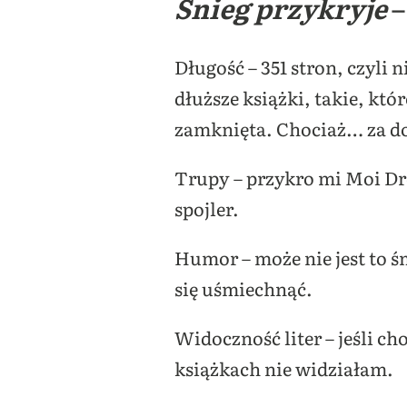
Śnieg przykryje
–
Długość – 351 stron, czyli
dłuższe książki, takie, kt
zamknięta. Chociaż… za do
Trupy – przykro mi Moi Dr
spojler.
Humor – może nie jest to śm
się uśmiechnąć.
Widoczność liter – jeśli ch
książkach nie widziałam.