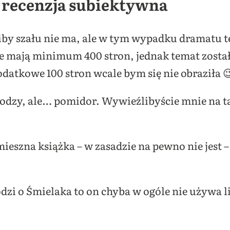
 recenzja subiektywna
 niby szału nie ma, ale w tym wypadku dramatu t
óre mają minimum 400 stron, jednak temat zosta
datkowe 100 stron wcale bym się nie obraziła 
odzy, ale… pomidor. Wywieźlibyście mnie na tac
ieszna książka – w zasadzie na pewno nie jest –
odzi o Śmielaka to on chyba w ogóle nie używa li