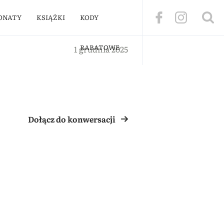
ONATY
KSIĄŻKI
KODY
RABATOWE
1 grudnia 2025
Dołącz do konwersacji