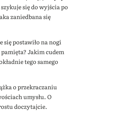
 szykuje się do wyjścia po
taka zaniedbana się
ie się postawiło na nogi
nie pamięta? Jakim cudem
dokładnie tego samego
iążka o przekraczaniu
iwościach umysłu. O
rostu doczytajcie.