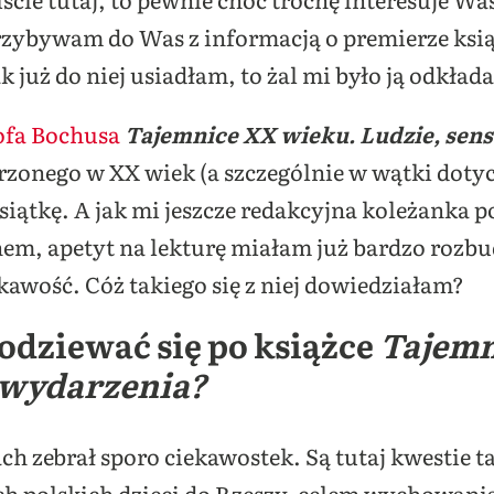
rzybywam do Was z informacją o premierze ksią
 już do niej usiadłam, to żal mi było ją odkłada
ofa Bochusa
Tajemnice XX wieku. Ludzie, sens
rzonego w XX wiek (a szczególnie w wątki dotyc
siątkę. A jak mi jeszcze redakcyjna koleżanka p
chem, apetyt na lekturę miałam już bardzo roz
kawość. Cóż takiego się z niej dowiedziałam?
odziewać się po książce
Tajemn
, wydarzenia?
ch zebrał sporo ciekawostek. Są tutaj kwestie t
 polskich dzieci do Rzeszy, celem wychowania 