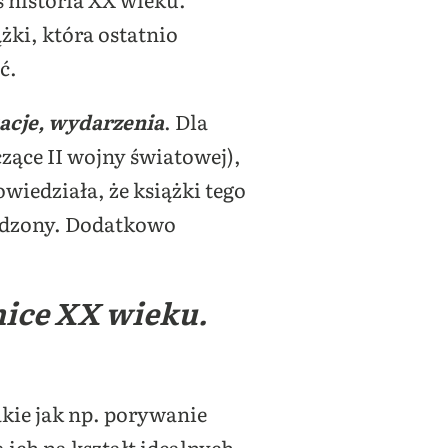
żki, która ostatnio
ć.
acje, wydarzenia
. Dla
zące II wojny światowej),
owiedziała, że książki tego
budzony. Dodatkowo
ice XX wieku.
akie jak np. porywanie
ich na kształt idealnych