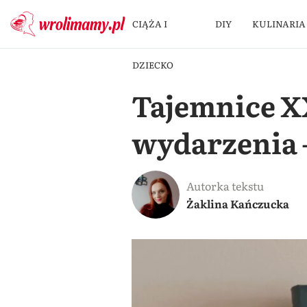
CIĄŻA I
DIY
KULINARIA
DZIECKO
Tajemnice XX
wydarzenia 
Autorka tekstu
Żaklina Kańczucka