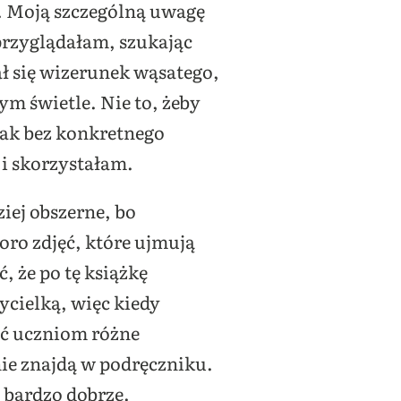
o. Moją szczególną uwagę
 przyglądałam, szukając
ał się wizerunek wąsatego,
nym świetle.
Nie to
, żeby
dnak bez konkretnego
 i skorzystałam.
ziej obszerne, bo
oro zdjęć, które ujmują
, że po tę książkę
ycielką, więc kiedy
ać uczniom różne
 nie znajdą w podręczniku.
u bardzo dobrze.