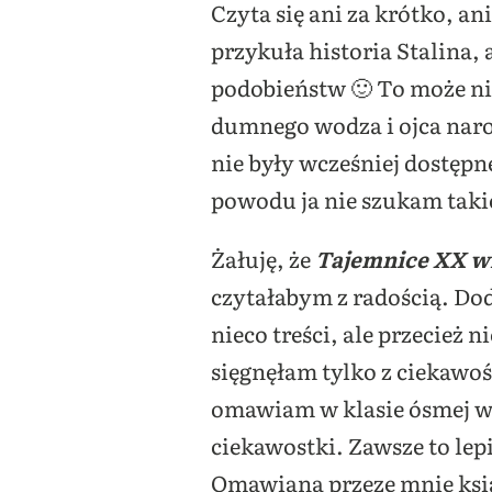
Czyta się ani za krótko, a
przykuła historia Stalina, 
podobieństw 🙂
T
o może ni
dumnego wodza i ojca narod
nie były wcześniej dostępn
powodu ja nie szukam takic
Żałuję, że
Tajemnice XX wi
czytałabym z radością. Dod
nieco treści, ale przecież 
sięgnęłam tylko z ciekawoś
omawiam w klasie ósmej wł
ciekawostki. Zawsze to lepi
Omawiana przeze mnie ksią