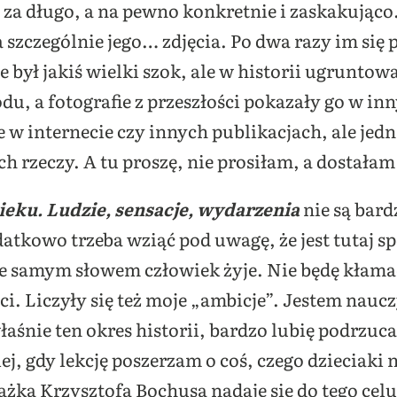
ni za długo, a na pewno konkretnie i zaskakując
a szczególnie jego… zdjęcia. Po dwa razy im się
e był jakiś wielki szok, ale w historii ugruntow
u, a fotografie z przeszłości pokazały go w in
e w internecie czy innych publikacjach, ale je
h rzeczy. A tu proszę, nie prosiłam, a dostałam
eku. Ludzie, sensacje, wydarzenia
nie są bard
atkowo trzeba wziąć pod uwagę, że jest tutaj sp
nie samym słowem człowiek żyje. Nie będę kłamać
ci. Liczyły się też moje „ambicje”. Jestem naucz
aśnie ten okres historii, bardzo lubię podrzuc
ej, gdy lekcję poszerzam o coś, czego dzieciaki
żka Krzysztofa Bochusa nadaje się do tego cel