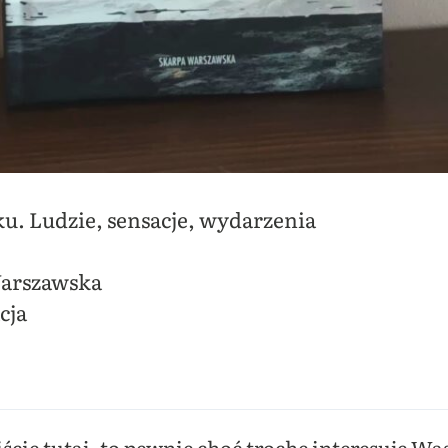
. Ludzie, sensacje, wydarzenia
arszawska
cja
ście tutaj, to pewnie choć trochę interesuje Wa