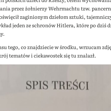
ania przez żołnierzy Wehrmachtu tzw. pancern
poświęcił zaginionym dziełom sztuki, tajemnic
kład jeden ze schronów Hitlera, które po dziś 
ny.
su tego, co znajdziecie w środku, wrzucam zdjęc
krój tematów i ciekawostek się tu znalazł.