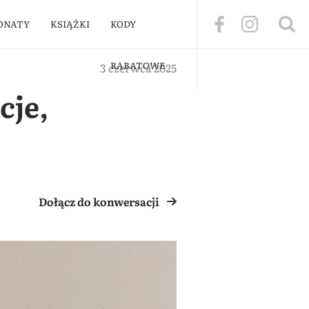
ONATY
KSIĄŻKI
KODY
RABATOWE
3 czerwca 2025
cje,
Dołącz do konwersacji