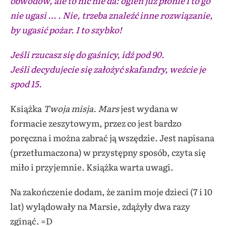
obwodów, ale to nic nie da: ogień już płonie i to go
nie ugasi … . Nie, trzeba znaleźć inne rozwiązanie,
by ugasić pożar. I to szybko!
Jeśli rzucasz się do gaśnicy, idź pod 90.
Jeśli decydujecie się założyć skafandry, weźcie je
spod 15.
Książka
Twoja misja. Mars
jest wydana w
formacie zeszytowym, przez co jest bardzo
poręczna i można zabrać ją wszędzie. Jest napisana
(przetłumaczona) w przystępny sposób, czyta się
miło i przyjemnie. Książka warta uwagi.
Na zakończenie dodam, że zanim moje dzieci (7 i 10
lat) wylądowały na Marsie, zdążyły dwa razy
zginąć. =D