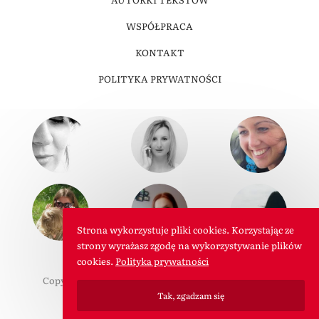
WSPÓŁPRACA
KONTAKT
POLITYKA PRYWATNOŚCI
Strona wykorzystuje pliki cookies. Korzystając ze
strony wyrażasz zgodę na wykorzystywanie plików
cookies.
Polityka prywatności
Copyright © 2011-2026 W Roli Mamy. Wszelkie prawa
Tak, zgadzam się
zastrzeżone.