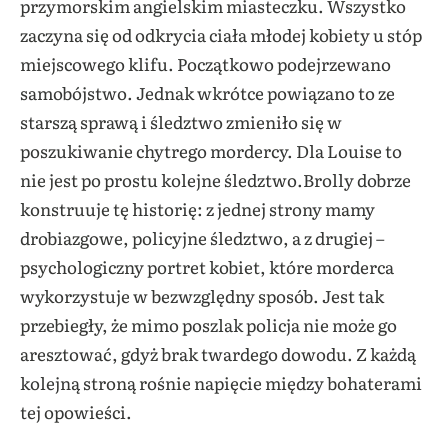
przymorskim angielskim miasteczku. Wszystko
zaczyna się od odkrycia ciała młodej kobiety u stóp
miejscowego klifu. Początkowo podejrzewano
samobójstwo. Jednak wkrótce powiązano to ze
starszą sprawą i śledztwo zmieniło się w
poszukiwanie chytrego mordercy. Dla Louise to
nie jest po prostu kolejne śledztwo.Brolly dobrze
konstruuje tę historię: z jednej strony mamy
drobiazgowe, policyjne śledztwo, a z drugiej –
psychologiczny portret kobiet, które morderca
wykorzystuje w bezwzględny sposób. Jest tak
przebiegły, że mimo poszlak policja nie może go
aresztować, gdyż brak twardego dowodu. Z każdą
kolejną stroną rośnie napięcie między bohaterami
tej opowieści.