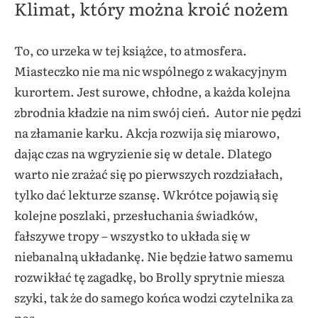
Klimat, który można kroić nożem
To, co urzeka w tej książce, to atmosfera.
Miasteczko nie ma nic wspólnego z wakacyjnym
kurortem. Jest surowe, chłodne, a każda kolejna
zbrodnia kładzie na nim swój cień. Autor nie pędzi
na złamanie karku. Akcja rozwija się miarowo,
dając czas na wgryzienie się w detale. Dlatego
warto nie zrażać się po pierwszych rozdziałach,
tylko dać lekturze szansę. Wkrótce pojawią się
kolejne poszlaki, przesłuchania świadków,
fałszywe tropy – wszystko to układa się w
niebanalną układankę. Nie będzie łatwo samemu
rozwikłać tę zagadkę, bo Brolly sprytnie miesza
szyki, tak że do samego końca wodzi czytelnika za
nos.