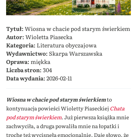
Tytuł:
Wiosna w chacie pod starym świerkiem
Autor:
Wioletta Piasecka
Kategoria:
Literatura obyczajowa
Wydawnictwo:
Skarpa Warszawska
Oprawa:
miękka
Liczba stron:
304
Data wydania:
2026-02-11
Wiosna w chacie pod starym świerkiem
to
kontynuacja powieści Wioletty Piaseckiej
Chata
pod starym świerkiem
. Już pierwsza książka mnie
zachwyciła, a druga powaliła mnie na łopatki i
trochę też wycisnęła emocjonalnie. Daję słowo, że