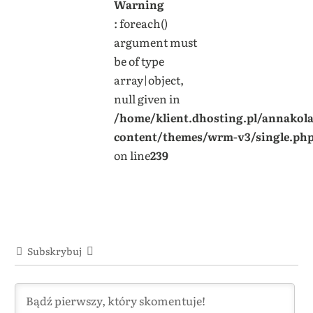
Warning
: foreach()
argument must
be of type
array|object,
null given in
/home/klient.dhosting.pl/annakol
content/themes/wrm-v3/single.ph
on line
239
Subskrybuj