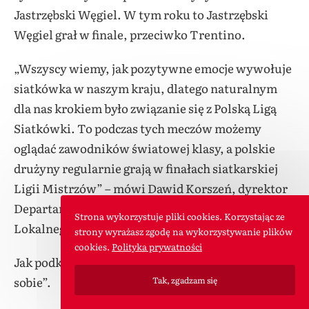
Jastrzębski Węgiel. W tym roku to Jastrzębski
Węgiel grał w finale, przeciwko Trentino.
„Wszyscy wiemy, jak pozytywne emocje wywołuje
siatkówka w naszym kraju, dlatego naturalnym
dla nas krokiem było związanie się z Polską Ligą
Siatkówki. To podczas tych meczów możemy
oglądać zawodników światowej klasy, a polskie
drużyny regularnie grają w finałach siatkarskiej
Ligii Mistrzów” – mówi Dawid Korszeń, dyrektor
Departamentu Sponsoringu i Marketingu
Strona wykorzystuje pliki cookies. Korzystając ze
Lokalnego w PKO Banku Polskim.
strony wyrażasz zgodę na wykorzystywanie plików
cookies.
Polityka prywatności
Jak podkreśla, polska siatkówka to „marka sama w
sobie”.
Tak, zgadzam się