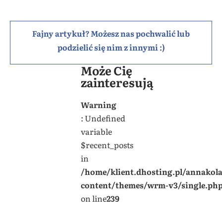
Fajny artykuł? Możesz nas pochwalić lub
podzielić się nim z innymi :)
Może Cię
zainteresują
Warning
: Undefined
variable
$recent_posts
in
/home/klient.dhosting.pl/annakol
content/themes/wrm-v3/single.ph
on line
239