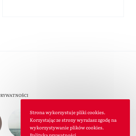
PRYWATNOŚCI
Strona wykorzystuje pliki cookies.
Korzystając ze strony wyrażasz zgodę na
wykorzystywanie plików cookies.
Polityka prywatności