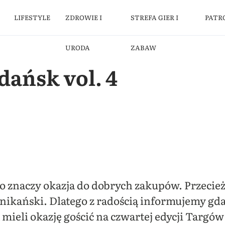
LIFESTYLE
ZDROWIE I
STREFA GIER I
PATR
URODA
ZABAW
ańsk vol. 4
o znaczy okazja do dobrych zakupów. Przecież
kański. Dlatego z radością informujemy gdańs
 mieli okazję gościć na czwartej edycji Targó