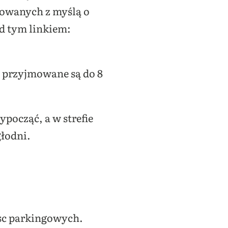
towanych z myślą o
od tym linkiem:
e przyjmowane są do 8
począć, a w strefie
głodni.
jsc parkingowych.