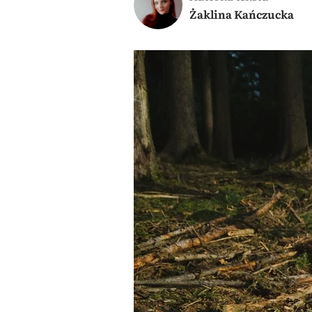
Żaklina Kańczucka