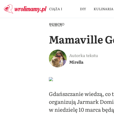
CIĄŻA I
DIY
KULINARIA
DZIECKO
TARGI
Mamaville Gd
Autorka tekstu
Mirella
Gdańszczanie wiedzą, co t
organizują Jarmark Domini
w niedzielę 10 marca będą