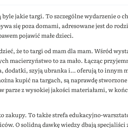
ą byle jakie targi. To szczególne wydarzenie o 
ywa się poza domami, adresowane jest do rodzi
ebawem pojawić małe dzieci.
ieć, że to targi od mam dla mam. Wśród wysta
ych macierzyństwo to za mało. Łącząc przyjem
ia, dodatki, szyją ubranka i… oferują to inny
można kupić na targach, są naprawdę stworzone 
w parze z wysokiej jakości materiałami, w końcu
lko zakupy. To także strefa edukacyjno-warszt
iców. O solidną dawkę wiedzy dbają specjaliści 