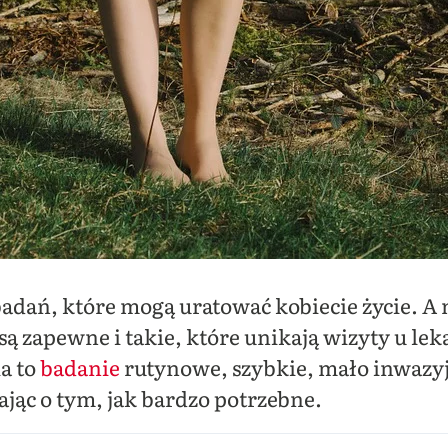
 badań, które mogą uratować kobiecie życie. A 
są zapewne i takie, które unikają wizyty u le
a to
badanie
rutynowe, szybkie, mało inwazy
jąc o tym, jak bardzo potrzebne.