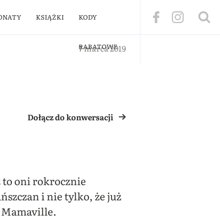
ONATY
KSIĄŻKI
KODY
RABATOWE
7 marca 2019
Dołącz do konwersacji
 to oni rokrocznie
zczan i nie tylko, że już
w Mamaville.