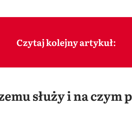
Czytaj kolejny artykuł:
zemu służy i na czym p