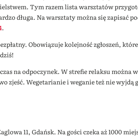
icielstwem. Tym razem lista warsztatów przygo
 bardzo długa. Na warsztaty można się zapisać p
4
.
bezpłatny. Obowiązuje kolejność zgłoszeń, któr
dziś!
czas na odpoczynek. W strefie relaksu można wy
wo zjeść. Wegetarianie i weganie też nie wyjdą 
Żaglowa 11, Gdańsk. Na gości czeka aż 1000 mie