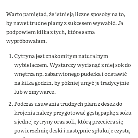
Warto pamiętać, że istnieją liczne sposoby na to,
by nawet trudne plamy z sukcesem wywabić. Ja
podpowiem kilka z tych, które sama
wypróbowałam.
Cytryna jest znakomitym naturalnym
wybielaczem. Wystarczy wycisnąć z niej sok do
wnętrza np. zabarwionego pudełka i odstawić
na kilka godzin, by później umyć je tradycyjnie
lub w zmywarce.
Podczas usuwania trudnych plam z desek do
krojenia należy przygotować gęstą papkę z soku
z jednej cytryny oraz soli, którą przeciera się
powierzchnię deski i następnie spłukuje czystą