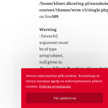
/home/klient.dhosting.pl/annakol
content/themes/wrm-v3/single.ph
on line
369
Warning
: foreach()
argument must
be of type
array|object,
null given in
/home/klient.dhosting.pl/annakol
content/themes/wrm-v3/single.ph
Strona wykorzystuje pliki cookies. Korzystając ze
on line
369
strony wyrażasz zgodę na wykorzystywanie plików
cookies.
Polityka prywatności
Tak, zgadzam się