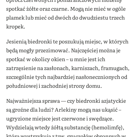
spotkać żółte oraz czarne. Mogą nie mieć w ogóle
plamek lub mieć od dwóch do dwudziestu trzech
kropek.
Jesienią biedronki te poszukują miejsc, w których
będą mogły przezimować. Najczęściej można je
spotkać w okolicy okien – u mnie jest ich
zatrzęsienie na zasłonach, karniszach, framugach,
szczególnie tych najbardziej nasłonecznionych od
południowej i zachodniej strony domu.
Najważniejsza sprawa — czy biedronki azjatyckie
są groźne dla ludzi? Arlekiny mogą nas ukąsić –
ugryzione miejsce jest czerwone i swędzące.
Wydzielają wtedy żółtą substancję (hemolimfę),
którą wystrzykują z tzw. gruczołów obronnych w