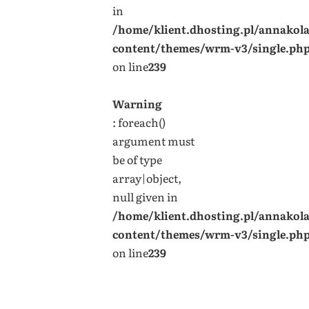
in
/home/klient.dhosting.pl/annakol
content/themes/wrm-v3/single.ph
on line
239
Warning
: foreach()
argument must
be of type
array|object,
null given in
/home/klient.dhosting.pl/annakol
content/themes/wrm-v3/single.ph
on line
239