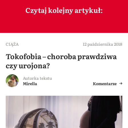
Czytaj kolejny artykuł:
CIĄŻA
12 października 2018
Tokofobia – choroba prawdziwa
czy urojona?
Autorka tekstu
Mirella
Komentarze