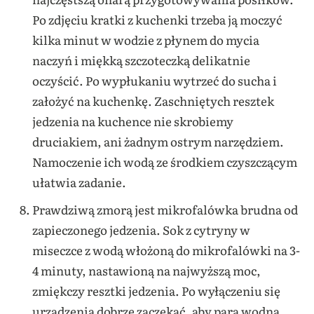
Po zdjęciu kratki z kuchenki trzeba ją moczyć
kilka minut w wodzie z płynem do mycia
naczyń i miękką szczoteczką delikatnie
oczyścić. Po wypłukaniu wytrzeć do sucha i
założyć na kuchenkę. Zaschniętych resztek
jedzenia na kuchence nie skrobiemy
druciakiem, ani żadnym ostrym narzędziem.
Namoczenie ich wodą ze środkiem czyszczącym
ułatwia zadanie.
Prawdziwą zmorą jest mikrofalówka brudna od
zapieczonego jedzenia. Sok z cytryny w
miseczce z wodą włożoną do mikrofalówki na 3-
4 minuty, nastawioną na najwyższą moc,
zmiękczy resztki jedzenia. Po wyłączeniu się
urządzenia dobrze zaczekać, aby para wodna