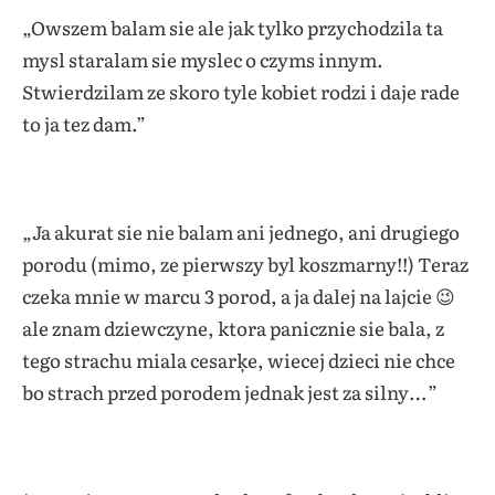
„
Owszem balam sie ale jak tylko przychodzila ta
mysl staralam sie myslec o czyms innym.
Stwierdzilam ze skoro tyle kobiet rodzi i daje rade
to ja tez dam.”
„
Ja akurat sie nie balam ani jednego, ani drugiego
porodu (mimo, ze pierwszy byl koszmarny!!) Teraz
czeka mnie w marcu 3 porod, a ja dalej na lajcie 😉
ale znam dziewczyne, ktora panicznie sie bala, z
tego strachu miala cesarķe, wiecej dzieci nie chce
bo strach przed porodem jednak jest za silny…”