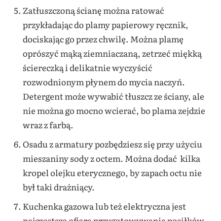
Zatłuszczoną ścianę można ratować
przykładając do plamy papierowy ręcznik,
dociskając go przez chwilę. Można plamę
oprószyć mąką ziemniaczaną, zetrzeć miękką
ściereczką i delikatnie wyczyścić
rozwodnionym płynem do mycia naczyń.
Detergent może wywabić tłuszcz ze ściany, ale
nie można go mocno wcierać, bo plama zejdzie
wraz z farbą.
Osadu z armatury pozbędziesz się przy użyciu
mieszaniny sody z octem. Można dodać kilka
kropel olejku eterycznego, by zapach octu nie
był taki drażniący.
Kuchenka gazowa lub też elektryczna jest
najczęstszą ofiarą przygotowywania posiłków.