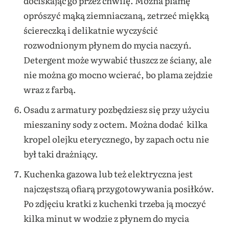
dociskając go przez chwilę. Można plamę
oprószyć mąką ziemniaczaną, zetrzeć miękką
ściereczką i delikatnie wyczyścić
rozwodnionym płynem do mycia naczyń.
Detergent może wywabić tłuszcz ze ściany, ale
nie można go mocno wcierać, bo plama zejdzie
wraz z farbą.
Osadu z armatury pozbędziesz się przy użyciu
mieszaniny sody z octem. Można dodać kilka
kropel olejku eterycznego, by zapach octu nie
był taki drażniący.
Kuchenka gazowa lub też elektryczna jest
najczęstszą ofiarą przygotowywania posiłków.
Po zdjęciu kratki z kuchenki trzeba ją moczyć
kilka minut w wodzie z płynem do mycia