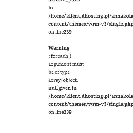
in
/home/klient.dhosting.pl/annakol
content/themes/wrm-v3/single.ph
on line
239
Warning
: foreach()
argument must
be of type
array|object,
null given in
/home/klient.dhosting.pl/annakol
content/themes/wrm-v3/single.ph
on line
239