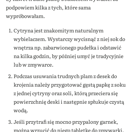
podpowiem kilka z tych, które sama
wypróbowałam.
Cytryna jest znakomitym naturalnym
wybielaczem. Wystarczy wycisnąć z niej sok do
wnętrza np. zabarwionego pudełka i odstawić
na kilka godzin, by później umyć je tradycyjnie
lub w zmywarce.
Podczas usuwania trudnych plam z desek do
krojenia należy przygotować gęstą papkę z soku
z jednej cytryny oraz soli, którą przeciera się
powierzchnię deski i następnie spłukuje czystą
wodą.
Jeśli przytrafi się mocno przypalony garnek,
można wrzucić do niego tabletkę do zmywarki.