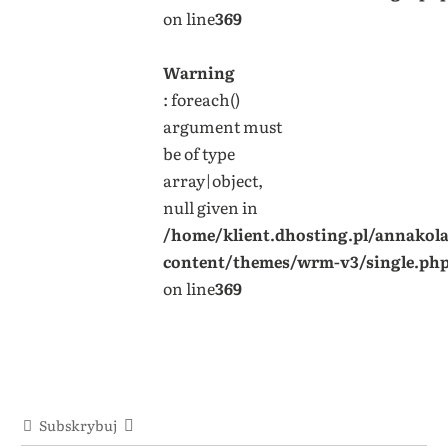
on line
369
Warning
: foreach()
argument must
be of type
array|object,
null given in
/home/klient.dhosting.pl/annakol
content/themes/wrm-v3/single.ph
on line
369
Subskrybuj