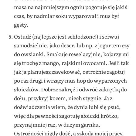
masa na najmniejszym ogniu pogotuje się jakiś
czas, by nadmiar soku wyparował i mus był
gęsty.
Ostudź (najlepsze jest schłodzone!) i serwuj
samodzielnie, jako deser, lub np. z jogurtem czy
do owsianki. Smakuje rewelacyjnie, kojarzy mi
się trochę z mango, rajskimi owocami. Jeśli tak
jak ja planujesz zawekować, ostrożnie zagotuj
po raz drugi i wrzący mus hop do wyparzonych
słoiczków. Dobrze zakręć i odwróć zakrętką do
dołu, przykryj kocem, niech stygnie. Ja z
doświadczenia wiem, że dynia lubi się psuć,
więc dla pewności zagotuję słoiczki krótko,
przynajmniej raz, w dużym garnku.
Ostrożności nigdy dość, a szkoda mojej pracy,