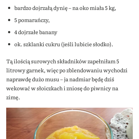
bardzo dojrzałą dynię – na oko miała 5 kg,
5 pomarańczy,
4 dojrzałe banany
ok. szklanki cukru (jeśli lubicie słodko).
Tą ilością surowych składników zapełniłam 5
litrowy garnek, więc po zblendowaniu wychodzi
naprawdę dużo musu – ja nadmiar będę dziś
wekować w słoiczkach i zniosę do piwnicy na
zimę.