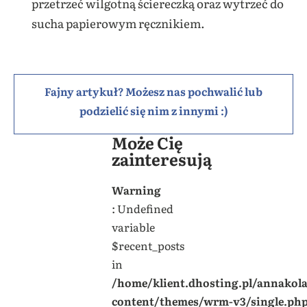
przetrzeć wilgotną ściereczką oraz wytrzeć do
sucha papierowym ręcznikiem.
Fajny artykuł? Możesz nas pochwalić lub
podzielić się nim z innymi :)
Może Cię
zainteresują
Warning
: Undefined
variable
$recent_posts
in
/home/klient.dhosting.pl/annakol
content/themes/wrm-v3/single.ph