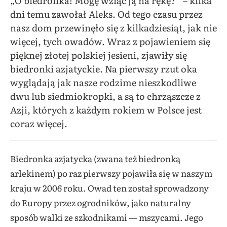
„O biedronka! Mogę wziąć ją na rękę?” – kilka
dni temu zawołał Aleks. Od tego czasu przez
nasz dom przewinęło się z kilkadziesiąt, jak nie
więcej, tych owadów. Wraz z pojawieniem się
pięknej złotej polskiej jesieni, zjawiły się
biedronki azjatyckie. Na pierwszy rzut oka
wyglądają jak nasze rodzime nieszkodliwe
dwu lub siedmiokropki, a są to chrząszcze z
Azji, których z każdym rokiem w Polsce jest
coraz więcej.
Biedronka azjatycka (zwana też biedronką
arlekinem) po raz pierwszy pojawiła się w naszym
kraju w 2006 roku. Owad ten został sprowadzony
do Europy przez ogrodników, jako naturalny
sposób walki ze szkodnikami — mszycami. Jego