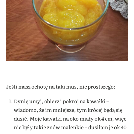
Jeśli masz ochotę na taki mus, nic prostszego:
Dynię umyj, obierz i pokrój na kawałki –
wiadomo, że im mniejsze, tym krócej będą się
dusić. Moje kawałki na oko miały ok 4 cm, więc
nie były takie znów maleńkie – dusiłam je ok 40