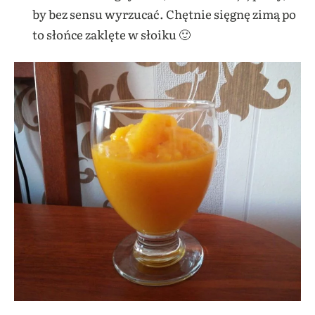
by bez sensu wyrzucać. Chętnie sięgnę zimą po
to słońce zaklęte w słoiku 🙂