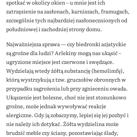
spotkać w okolicy okien – u mnie jest ich
zatrzęsienie na zasłonach, karniszach, framugach,
szczególnie tych najbardziej nasłonecznionych od
południowej i zachodniej strony domu.
Najważniejsza sprawa — czy biedronki azjatyckie
są groźne dla ludzi? Arlekiny mogą nas ukąsić –
ugryzione miejsce jest czerwone i swędzące.
Wydzielają wtedy żółtą substancję (hemolimfę),
którą wystrzykują z tzw. gruczołów obronnych w
przypadku zagrożenia lub przy zgnieceniu owada.
Ukąszenie jest bolesne, choć nie jest stosunkowo
groźne, może jednak wywoływać reakcje
alergiczne. Gdy ją zobaczymy, lepiej się jej pozbyć i
nie należy ich dotykać. Żółta wydzielina może
brudzić meble czy ściany, pozostawiając ślady,