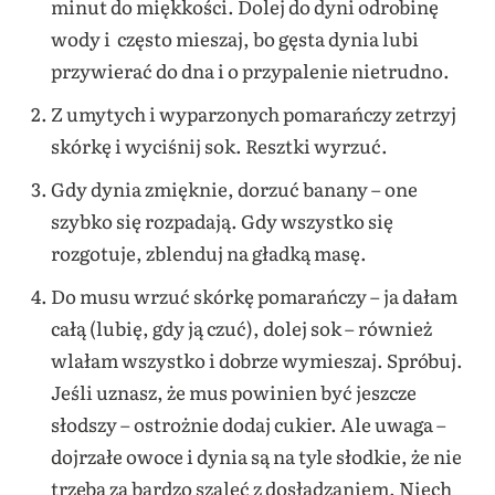
minut do miękkości. Dolej do dyni odrobinę
wody i często mieszaj, bo gęsta dynia lubi
przywierać do dna i o przypalenie nietrudno.
Z umytych i wyparzonych pomarańczy zetrzyj
skórkę i wyciśnij sok. Resztki wyrzuć.
Gdy dynia zmięknie, dorzuć banany – one
szybko się rozpadają. Gdy wszystko się
rozgotuje, zblenduj na gładką masę.
Do musu wrzuć skórkę pomarańczy – ja dałam
całą (lubię, gdy ją czuć), dolej sok – również
wlałam wszystko i dobrze wymieszaj. Spróbuj.
Jeśli uznasz, że mus powinien być jeszcze
słodszy – ostrożnie dodaj cukier. Ale uwaga –
dojrzałe owoce i dynia są na tyle słodkie, że nie
trzeba za bardzo szaleć z dosładzaniem. Niech