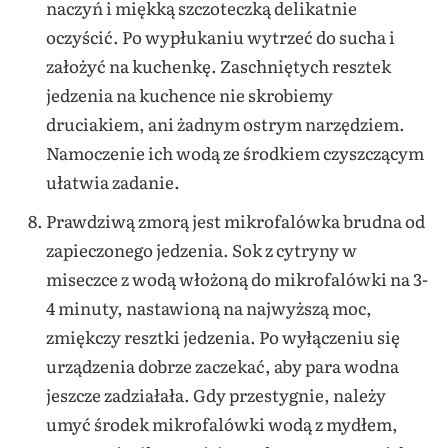
naczyń i miękką szczoteczką delikatnie
oczyścić. Po wypłukaniu wytrzeć do sucha i
założyć na kuchenkę. Zaschniętych resztek
jedzenia na kuchence nie skrobiemy
druciakiem, ani żadnym ostrym narzędziem.
Namoczenie ich wodą ze środkiem czyszczącym
ułatwia zadanie.
Prawdziwą zmorą jest mikrofalówka brudna od
zapieczonego jedzenia. Sok z cytryny w
miseczce z wodą włożoną do mikrofalówki na 3-
4 minuty, nastawioną na najwyższą moc,
zmiękczy resztki jedzenia. Po wyłączeniu się
urządzenia dobrze zaczekać, aby para wodna
jeszcze zadziałała. Gdy przestygnie, należy
umyć środek mikrofalówki wodą z mydłem,