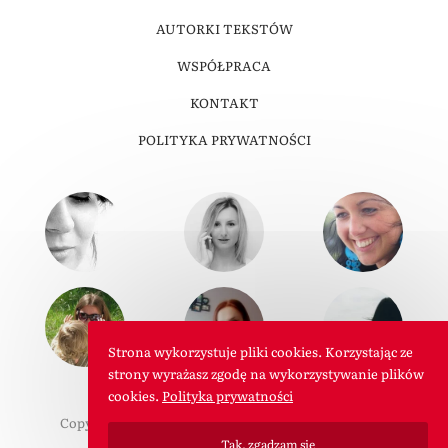
AUTORKI TEKSTÓW
WSPÓŁPRACA
KONTAKT
POLITYKA PRYWATNOŚCI
Strona wykorzystuje pliki cookies. Korzystając ze
strony wyrażasz zgodę na wykorzystywanie plików
cookies.
Polityka prywatności
Copyright © 2011-2026 W Roli Mamy. Wszelkie prawa
zastrzeżone.
Tak, zgadzam się