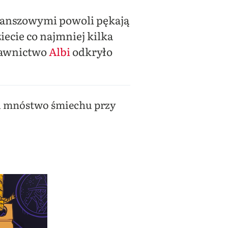
planszowymi powoli pękają
iecie co najmniej kilka
dawnictwo
Albi
odkryło
 i mnóstwo śmiechu przy