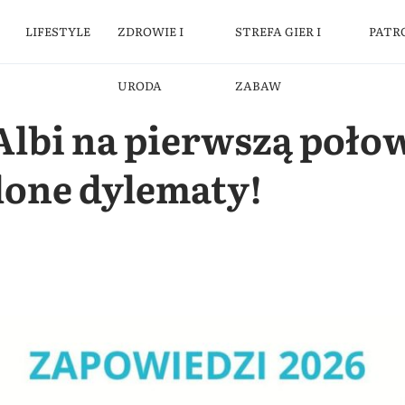
LIFESTYLE
ZDROWIE I
STREFA GIER I
PATR
URODA
ZABAW
lbi na pierwszą połow
lone dylematy!