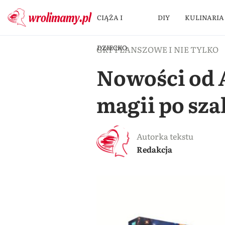
CIĄŻA I
DIY
KULINARIA
DZIECKO
GRY PLANSZOWE I NIE TYLKO
Nowości od A
magii po sza
Autorka tekstu
Redakcja