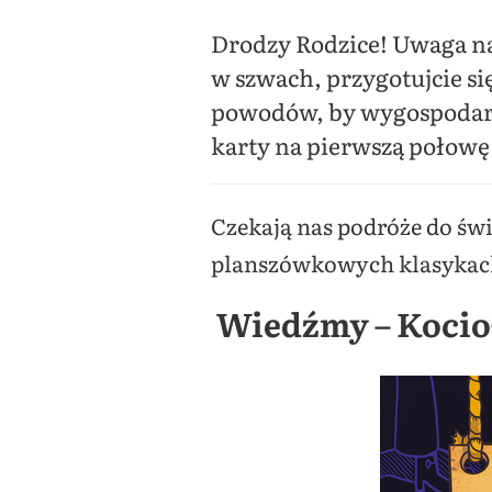
Drodzy Rodzice! Uwaga na
w szwach, przygotujcie si
powodów, by wygospodaro
karty na pierwszą połowę
Czekają nas podróże do ś
planszówkowych klasykach
Wiedźmy – Kocioł