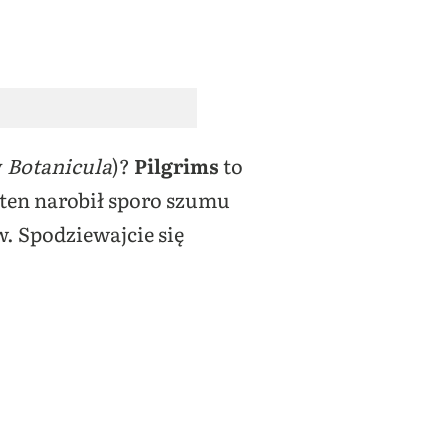
y
Botanicula
)?
Pilgrims
to
 ten narobił sporo szumu
. Spodziewajcie się