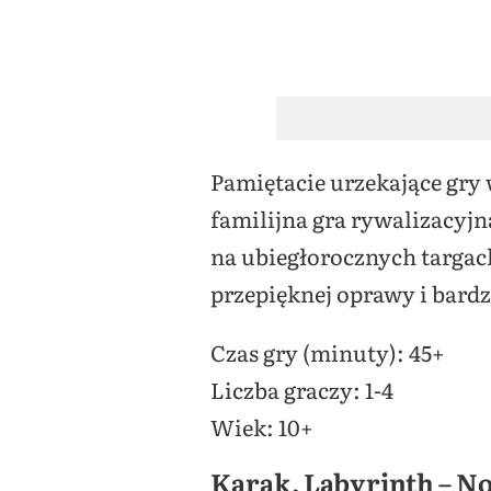
Pamiętacie urzekające gry
familijna gra rywalizacyjn
na ubiegłorocznych targach
przepięknej oprawy i bard
Czas gry (minuty): 45+
Liczba graczy: 1-4
Wiek: 10+
Karak. Labyrinth – N