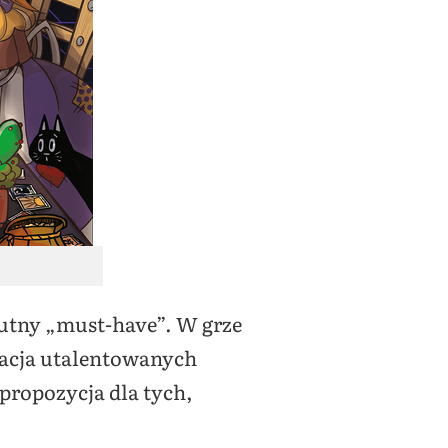
olutny „must-have”. W grze
tacja utalentowanych
propozycja dla tych,