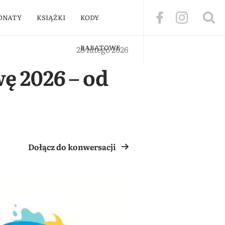
ONATY
KSIĄŻKI
KODY
RABATOWE
28 lutego 2026
ę 2026 – od
Dołącz do konwersacji