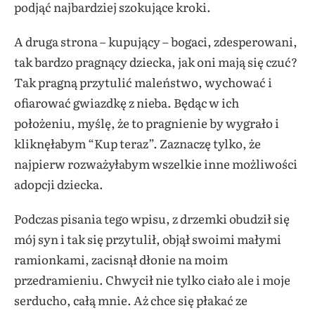
podjąć najbardziej szokujące kroki.
A druga strona – kupujący – bogaci, zdesperowani,
tak bardzo pragnący dziecka, jak oni mają się czuć?
Tak pragną przytulić maleństwo, wychować i
ofiarować gwiazdkę z nieba. Będąc w ich
położeniu, myślę, że to pragnienie by wygrało i
kliknęłabym “Kup teraz”. Zaznaczę tylko, że
najpierw rozważyłabym wszelkie inne możliwości
adopcji dziecka.
Podczas pisania tego wpisu, z drzemki obudził się
mój syn i tak się przytulił, objął swoimi małymi
ramionkami, zacisnął dłonie na moim
przedramieniu. Chwycił nie tylko ciało ale i moje
serducho, całą mnie. Aż chce się płakać ze