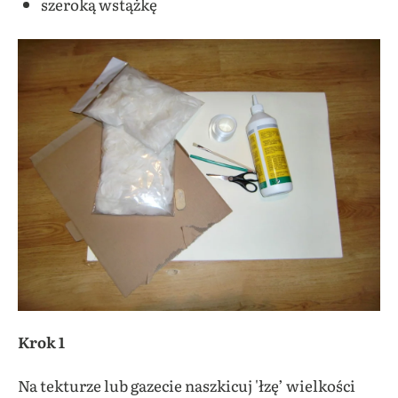
szeroką wstążkę
Krok 1
Na tekturze lub gazecie naszkicuj 'łzę’ wielkości