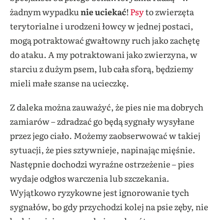
żadnym wypadku
nie uciekać
!
Psy
to zwierzęta
terytorialne i urodzeni łowcy w jednej postaci,
mogą potraktować gwałtowny ruch jako zachętę
do ataku. A my potraktowani jako zwierzyna, w
starciu z dużym psem, lub cała sforą, będziemy
mieli małe szanse na ucieczkę.
Z daleka można zauważyć, że pies nie ma dobrych
zamiarów – zdradzać go będą sygnały wysyłane
przez jego ciało. Możemy zaobserwować w takiej
sytuacji, że pies sztywnieje, napinając mięśnie.
Następnie dochodzi wyraźne ostrzeżenie – pies
wydaje odgłos warczenia lub szczekania.
Wyjątkowo ryzykowne jest ignorowanie tych
sygnałów, bo gdy przychodzi kolej na psie zęby, nie