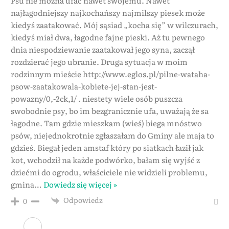
Psu nie można ufać nawet swojemu. Nawet
najłagodniejszy najkochańszy najmilszy piesek może
kiedyś zaatakować. Mój sąsiad „kocha się” w wilczurach,
kiedyś miał dwa, łagodne fajne pieski. Aż tu pewnego
dnia niespodziewanie zaatakował jego syna, zaczął
rozdzierać jego ubranie. Druga sytuacja w moim
rodzinnym mieście http://www.eglos.pl/pilne-wataha-
psow-zaatakowala-kobiete-jej-stan-jest-
powazny/0,-2ck,1/ . niestety wiele osób puszcza
swobodnie psy, bo im bezgranicznie ufa, uważają że sa
łagodne. Tam gdzie mieszkam (wieś) biega mnóstwo
psów, niejednokrotnie zgłaszałam do Gminy ale maja to
gdzieś. Biegał jeden amstaf który po siatkach łaził jak
kot, wchodził na każde podwórko, bałam się wyjść z
dziećmi do ogrodu, właściciele nie widzieli problemu,
gmina
…
Dowiedz się więcej »
Odpowiedz
0