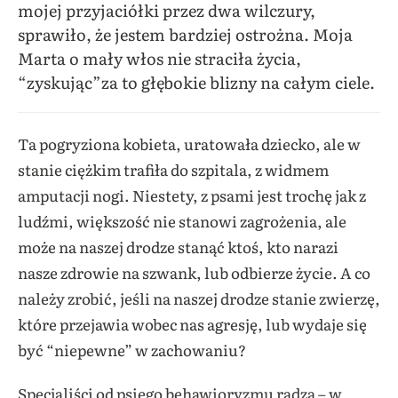
mojej przyjaciółki przez dwa wilczury,
sprawiło, że jestem bardziej ostrożna. Moja
Marta o mały włos nie straciła życia,
“zyskując”za to głębokie blizny na całym ciele.
Ta pogryziona kobieta, uratowała dziecko, ale w
stanie ciężkim trafiła do szpitala, z widmem
amputacji nogi. Niestety, z psami jest trochę jak z
ludźmi, większość nie stanowi zagrożenia, ale
może na naszej drodze stanąć ktoś, kto narazi
nasze zdrowie na szwank, lub odbierze życie. A co
należy zrobić, jeśli na naszej drodze stanie zwierzę,
które przejawia wobec nas agresję, lub wydaje się
być “niepewne” w zachowaniu?
Specjaliści od psiego behawioryzmu radzą – w