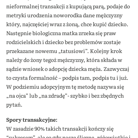
nieformalnej transakcji z kupującą parą, podaje do
metryki urodzenia noworodka dane mężczyzny
który, najczęściej wraz z żoną, chce kupić dziecko.
Następnie biologiczna matka zrzeka się praw
rodzicielskich i dziecko bez problemów zostaje
przekazane nowemu „tatusiowi”. Kolejny krok
należy do żony tegoż mężczyzny, która składa w
sądzie wniosek o adopcję dziecka męża. Zazwyczaj
to czysta formalność – podpis tam, podpis tu i już.
W podziemiu adopcyjnym tę metodę nazywa się
„na ojca” lub „na zdradę”- szybko i bez zbędnych
pytań.
Spory transakcyjne:
W zasadzie 90% takich transakcji kończy się
“sukcesem”, ale co gdy nasze śliczne, różowiutkie i