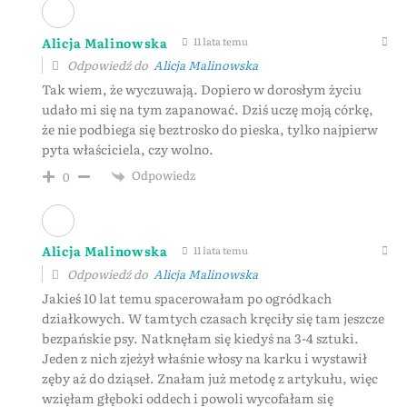
Alicja Malinowska
11 lata temu
Odpowiedź do
Alicja Malinowska
Tak wiem, że wyczuwają. Dopiero w dorosłym życiu
udało mi się na tym zapanować. Dziś uczę moją córkę,
że nie podbiega się beztrosko do pieska, tylko najpierw
pyta właściciela, czy wolno.
Odpowiedz
0
Alicja Malinowska
11 lata temu
Odpowiedź do
Alicja Malinowska
Jakieś 10 lat temu spacerowałam po ogródkach
działkowych. W tamtych czasach kręciły się tam jeszcze
bezpańskie psy. Natknęłam się kiedyś na 3-4 sztuki.
Jeden z nich zjeżył właśnie włosy na karku i wystawił
zęby aż do dziąseł. Znałam już metodę z artykułu, więc
wzięłam głęboki oddech i powoli wycofałam się