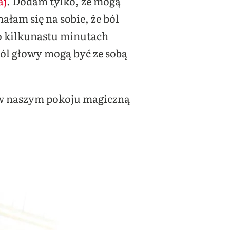
aj
. Dodam tylko, że mogą
łam się na sobie, że ból
o kilkunastu minutach
 ból głowy mogą być ze sobą
 w naszym pokoju magiczną