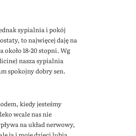
ednak sypialnia i pokój
ostaty, to najwięcej daję na
a około 18-20 stopni. Wg
cine) nasza sypialnia
am spokojny dobry sen.
iodem, kiedy jesteśmy
leko wcale nas nie
e wpływa na układ nerwowy,
e ja i moje dzieci lubią