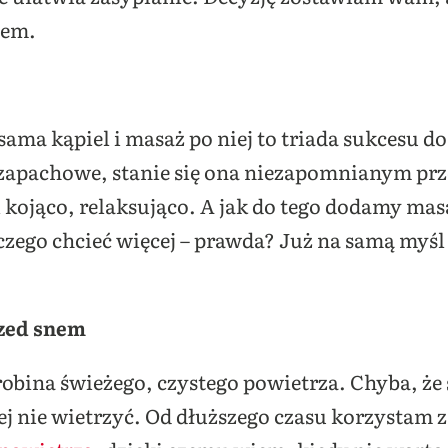
iem.
ama kąpiel i masaż po niej to triada sukcesu do
zapachowe, stanie się ona niezapomnianym prze
ci kojąco, relaksująco. A jak do tego dodamy ma
zego chcieć więcej – prawda? Już na samą myśl 
rzed snem
robina świeżego, czystego powietrza. Chyba, że 
ej nie wietrzyć. Od dłuższego czasu korzystam 