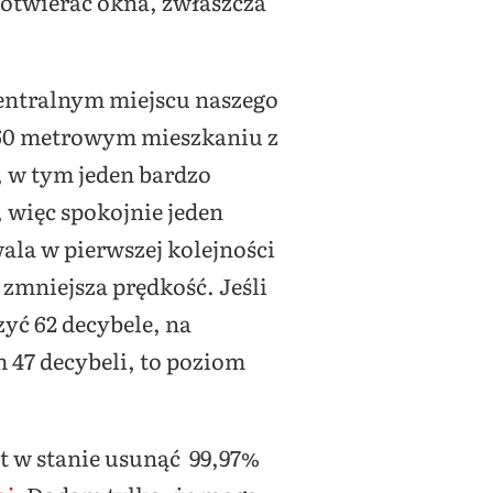
 otwierać okna, zwłaszcza
 centralnym miejscu naszego
 60 metrowym mieszkaniu z
, w tym jeden bardzo
, więc spokojnie jeden
wala w pierwszej kolejności
zmniejsza prędkość. Jeśli
yć 62 decybele, na
 47 decybeli, to poziom
st w stanie usunąć 99,97%