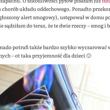
zapachu. O szkodliwości pyłów pisałam już
tut
lu chorób układu oddechowego. Ponadto przekona
ogłoszony alert smogowy), ustępował w domu p
e sądziłam do teraz, że te dwie rzeczy – smog i
rnado potrafi także bardzo szybko wyczarować
ych – ot taka przyjemność dla dzieci 🙂