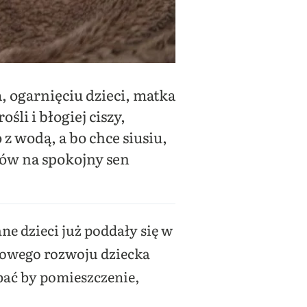
 ogarnięciu dzieci, matka
śli i błogiej ciszy,
z wodą, a bo chce siusiu,
bów na spokojny sen
ne dzieci już poddały się w
łowego rozwoju dziecka
bać by pomieszczenie,