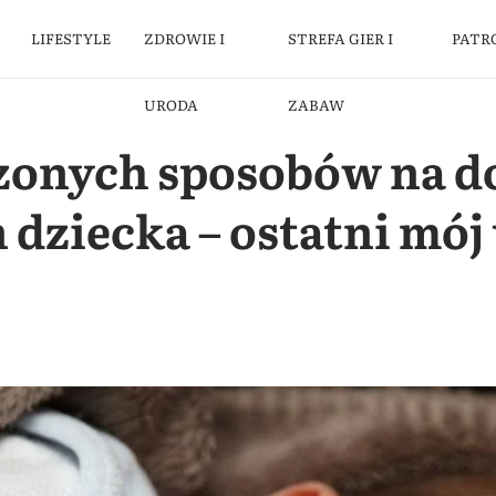
LIFESTYLE
ZDROWIE I
STREFA GIER I
PATR
URODA
ZABAW
zonych sposobów na do
 dziecka – ostatni mój