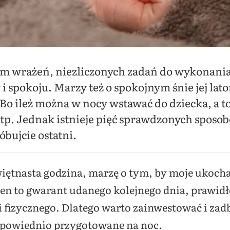
 wrażeń, niezliczonych zadań do wykonania,
i spokoju. Marzy też o spokojnym śnie jej latoro
Bo ileż można w nocy wstawać do dziecka, a to 
 itp. Jednak istnieje pięć sprawdzonych sposo
bujcie ostatni.
więtnasta godzina, marzę o tym, by moje ukocha
sen to gwarant udanego kolejnego dnia, prawid
 fizycznego. Dlatego warto zainwestować i zad
dpowiednio przygotowane na noc.