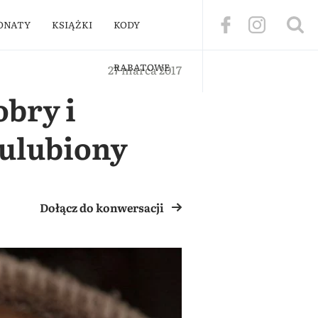
ONATY
KSIĄŻKI
KODY
RABATOWE
27 marca 2017
bry i
 ulubiony
Dołącz do konwersacji