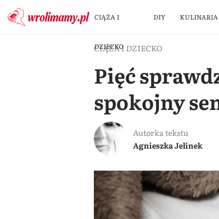
CIĄŻA I
DIY
KULINARIA
DZIECKO
CIĄŻA I DZIECKO
Pięć sprawd
spokojny sen
Autorka tekstu
Agnieszka Jelinek