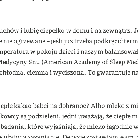
uchów i lubię ciepełko w domu i na zewnątrz. J
 nie ogrzewane – jeśli już trzeba podkręcić term
emperatura w pokoju dzieci i naszym balansował
edycyny Snu (American Academy of Sleep Medi
– chłodna, ciemna i wyciszona. To gwarantuje n
ciepłe kakao babci na dobranoc? Albo mleko z m
ukowcy są podzieleni, jedni uważają, że ciepłe m
e badania, które wyjaśniają, że mleko łagodni
 ułatwia zasypianie. Decyzję zostawiam wam, al