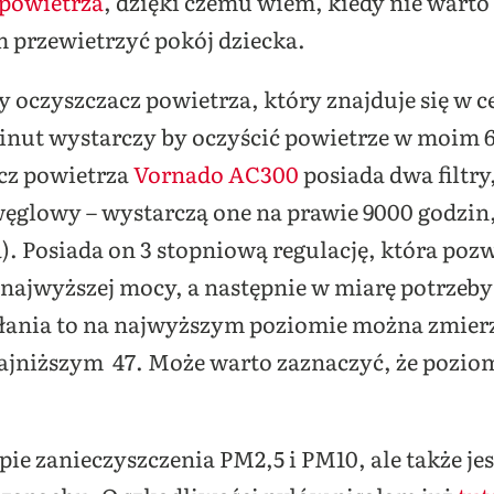
 powietrza
, dzięki czemu wiem, kiedy nie warto
 przewietrzyć pokój dziecka.
dy
oczyszczacz powietrza
, który znajduje się w
minut wystarczy by oczyścić powietrze w moim
cz powietrza
Vornado AC300
posiada dwa filtry
 węglowy – wystarczą one na prawie 9000 godzin
a). Posiada on 3 stopniową regulację, która poz
najwyższej mocy, a następnie w miarę potrzeby 
iałania to na najwyższym poziomie można zmierz
najniższym 47. Może warto zaznaczyć, że poziom
pie zanieczyszczenia PM2,5 i PM10, ale także je