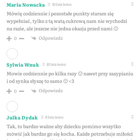
Maria Nowacka
10 lata temu
Mówię codziennie i pozostałe punkty staram się
wypełniać, tylko z tą watą cukrową nam nie wychodzi
na razie, ale jeszcze nie jedna okazja przed nami 🙂
Odpowiedz
0
Sylwia Wnuk
10 lata temu
Mowie codziennie po kilka razy 🙂 nawet przy zasypianiu
i od synka słyszę to samo 🙂 <3
Odpowiedz
0
Julka Dydak
8 lata temu
Tak, to bardzo ważne aby dziecku pomimo wszytko
mówić jak bardzo go się kocha. Każde potrzebuje miłości