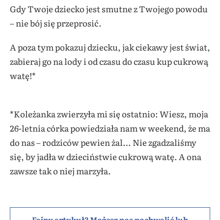
Gdy Twoje dziecko jest smutne z Twojego powodu
– nie bój się przeprosić.
A poza tym pokazuj dziecku, jak ciekawy jest świat,
zabieraj go na lody i od czasu do czasu kup cukrową
watę!*
*Koleżanka zwierzyła mi się ostatnio: Wiesz, moja
26-letnia córka powiedziała nam w weekend, że ma
do nas – rodziców pewien żal… Nie zgadzaliśmy
się, by jadła w dzieciństwie cukrową watę. A ona
zawsze tak o niej marzyła.
Fajny artykuł? Możesz nas pochwalić lub