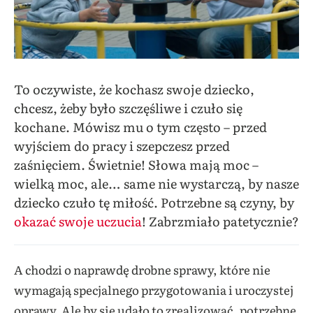
To oczywiste, że kochasz swoje dziecko,
chcesz, żeby było szczęśliwe i czuło się
kochane. Mówisz mu o tym często – przed
wyjściem do pracy i
szepczesz
przed
zaśnięciem. Świetnie! Słowa mają moc –
wielką moc, ale… same nie wystarczą, by nasze
dziecko czuło tę miłość. Potrzebne są czyny, by
okazać swoje uczucia
! Zabrzmiało patetycznie?
A chodzi o naprawdę drobne sprawy, które nie
wymagają specjalnego przygotowania i uroczystej
oprawy. Ale by się udało to zrealizować, potrzebne