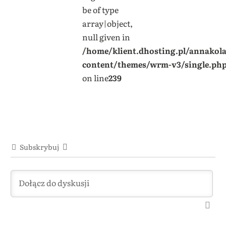
be of type
array|object,
null given in
/home/klient.dhosting.pl/annakol
content/themes/wrm-v3/single.ph
on line
239
Subskrybuj