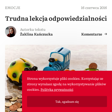
EMOCJE
16 czerwca 2016
Trudna lekcja odpowiedzialności
Autorka tekstu
Żaklina Kańczucka
Komentarze
Strona wykorzystuje pliki cookies. Korzystając ze
strony wyrażasz zgodę na wykorzystywanie plików
cookies.
Polityka prywatności
Tak, zgadzam się