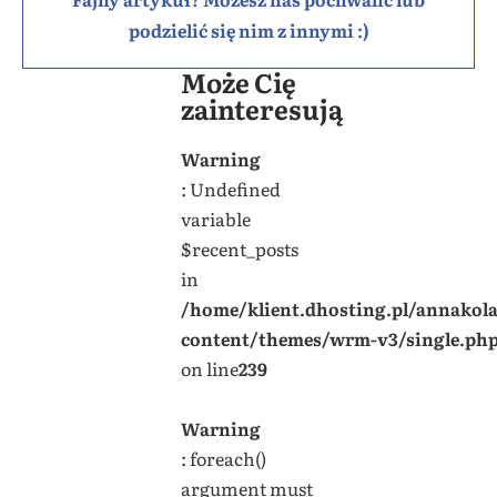
podzielić się nim z innymi :)
Może Cię
zainteresują
Warning
: Undefined
variable
$recent_posts
in
/home/klient.dhosting.pl/annakol
content/themes/wrm-v3/single.ph
on line
239
Warning
: foreach()
argument must