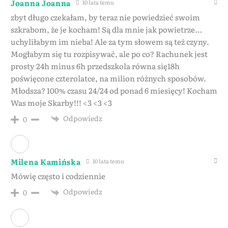
Joanna Joanna
10 lata temu
zbyt długo czekałam, by teraz nie powiedzieć swoim
szkrabom, że je kocham! Są dla mnie jak powietrze…
uchyliłabym im nieba! Ale za tym słowem są też czyny.
Mogłabym się tu rozpisywać, ale po co? Rachunek jest
prosty 24h minus 6h przedszkola równa się18h
poświęcone czterolatce, na milion różnych sposobów.
Młodsza? 100% czasu 24/24 od ponad 6 miesięcy! Kocham
Was moje Skarby!!! <3 <3 <3
Odpowiedz
0
Milena Kamińska
10 lata temu
Mówię często i codziennie
Odpowiedz
0