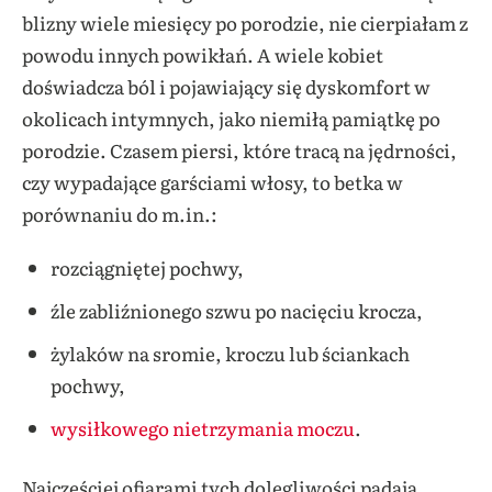
blizny wiele miesięcy po porodzie, nie cierpiałam z
powodu innych powikłań. A wiele kobiet
doświadcza ból i pojawiający się dyskomfort w
okolicach intymnych, jako niemiłą pamiątkę po
porodzie. Czasem piersi, które tracą na jędrności,
czy wypadające garściami włosy, to betka w
porównaniu do m.in.:
rozciągniętej pochwy,
źle zabliźnionego szwu po nacięciu krocza,
żylaków na sromie, kroczu lub ściankach
pochwy,
wysiłkowego nietrzymania moczu
.
Najczęściej ofiarami tych dolegliwości padają