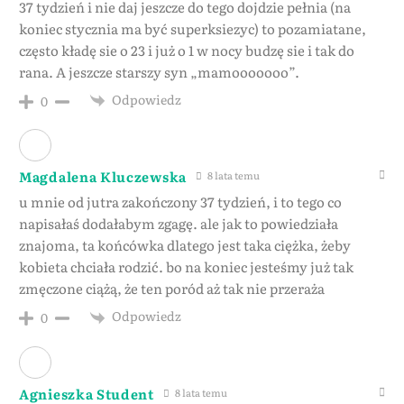
37 tydzień i nie daj jeszcze do tego dojdzie pełnia (na
koniec stycznia ma być superksiezyc) to pozamiatane,
często kładę sie o 23 i już o 1 w nocy budzę sie i tak do
rana. A jeszcze starszy syn „mamooooooo”.
Odpowiedz
0
Magdalena Kluczewska
8 lata temu
u mnie od jutra zakończony 37 tydzień, i to tego co
napisałaś dodałabym zgagę. ale jak to powiedziała
znajoma, ta końcówka dlatego jest taka ciężka, żeby
kobieta chciała rodzić. bo na koniec jesteśmy już tak
zmęczone ciążą, że ten poród aż tak nie przeraża
Odpowiedz
0
Agnieszka Student
8 lata temu