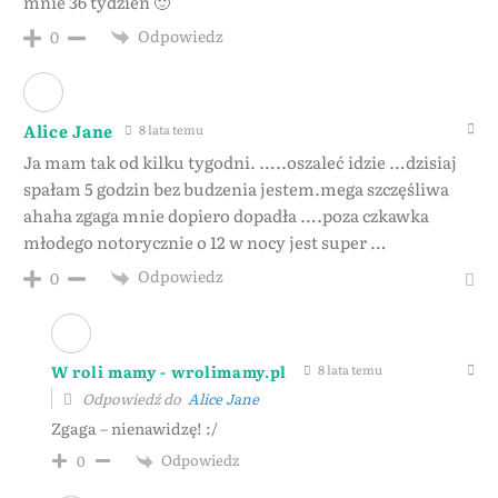
mnie 36 tydzień 🙂
Odpowiedz
0
Alice Jane
8 lata temu
Ja mam tak od kilku tygodni. …..oszaleć idzie …dzisiaj
spałam 5 godzin bez budzenia jestem.mega szczęśliwa
ahaha zgaga mnie dopiero dopadła ….poza czkawka
młodego notorycznie o 12 w nocy jest super …
Odpowiedz
0
W roli mamy - wrolimamy.pl
8 lata temu
Odpowiedź do
Alice Jane
Zgaga – nienawidzę! :/
Odpowiedz
0