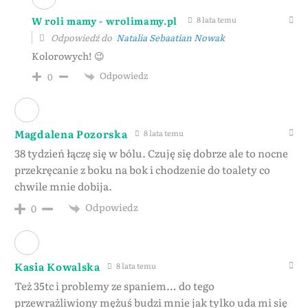
W roli mamy - wrolimamy.pl
8 lata temu
Odpowiedź do
Natalia Sebaatian Nowak
Kolorowych! 😉
Odpowiedz
0
Magdalena Pozorska
8 lata temu
38 tydzień łączę się w bólu. Czuję się dobrze ale to nocne
przekręcanie z boku na bok i chodzenie do toalety co
chwile mnie dobija.
Odpowiedz
0
Kasia Kowalska
8 lata temu
Też 35tc i problemy ze spaniem… do tego
przewrażliwiony mężuś budzi mnie jak tylko uda mi się