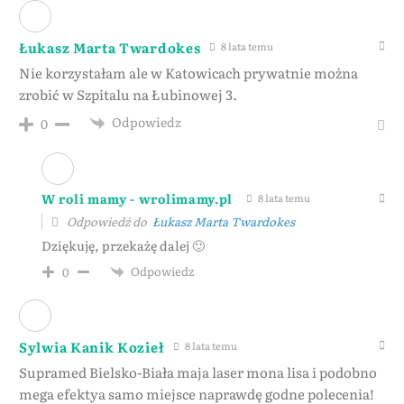
Łukasz Marta Twardokes
8 lata temu
Nie korzystałam ale w Katowicach prywatnie można
zrobić w Szpitalu na Łubinowej 3.
Odpowiedz
0
W roli mamy - wrolimamy.pl
8 lata temu
Odpowiedź do
Łukasz Marta Twardokes
Dziękuję, przekażę dalej 🙂
Odpowiedz
0
Sylwia Kanik Kozieł
8 lata temu
Supramed Bielsko-Biała maja laser mona lisa i podobno
mega efektya samo miejsce naprawdę godne polecenia!