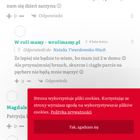
nam się dzień zaczyna 🙂
Odpowiedz
0
W roli mamy - wrolimamy.pl
8 lata temu
Odpowiedź do
Natalia Twardowska-Wach
Że lepiej nie będzie to wiem, bo mam już 2 w domu 😉
Ale przynajmniej brzuch, skurcze i ciągłe parcie na
pęcherz nie będą mnie męczyć 😉
Odpowiedz
0
Strona wykorzystuje pliki cookies. Korzystając ze
strony wyrażasz zgodę na wykorzystywanie plików
Magdalena Rozanska
8 lata temu
cookies.
Polityka prywatności
Patrycja Barłóg
Odpowiedz
0
Tak, zgadzam się