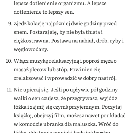
lepsze dotlenienie organizmu. A lepsze
dotlenienie to lepszy sen.
Zjedz kolację najpóźniej dwie godziny przed
snem. Postaraj się, by nie była tłusta i
ciężkostrawna. Postawa na nabiał, drób, ryby i
węglowodany.
Włącz muzykę relaksacyjną i poproś męża o
masaż pleców lub stóp. Powinien cię
zrelaksować i wprowadzić w dobry nastrój.
Nie upieraj się. Jeśli po upływie pół godziny
walki o sen czujesz, że przegrywasz, wyjdź z
łóżka i zajmij się czymś przyjemnym. Poczytaj
książkę, obejrzyj film, możesz nawet poukładać
w komodzie ubranka dla maluszka. Wróć do
łóżka, gdy twoje powieki będą już bardzo