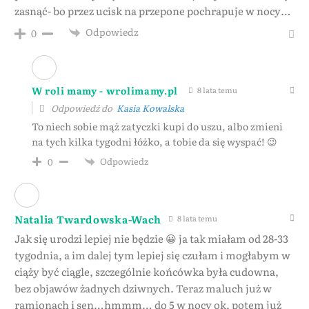
zasnąć- bo przez ucisk na przepone pochrapuje w nocy…
Odpowiedz
0
W roli mamy - wrolimamy.pl
8 lata temu
Odpowiedź do
Kasia Kowalska
To niech sobie mąż zatyczki kupi do uszu, albo zmieni
na tych kilka tygodni łóżko, a tobie da się wyspać! 😉
Odpowiedz
0
Natalia Twardowska-Wach
8 lata temu
Jak się urodzi lepiej nie będzie 😀 ja tak miałam od 28-33
tygodnia, a im dalej tym lepiej się czułam i mogłabym w
ciąży być ciągle, szczególnie końcówka była cudowna,
bez objawów żadnych dziwnych. Teraz maluch już w
ramionach i sen…hmmm… do 5 w nocy ok, potem już