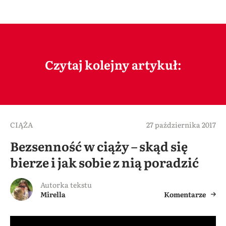
Czytaj kolejny artykuł:
CIĄŻA
27 października 2017
Bezsenność w ciąży – skąd się
bierze i jak sobie z nią poradzić
Autorka tekstu
Mirella
Komentarze