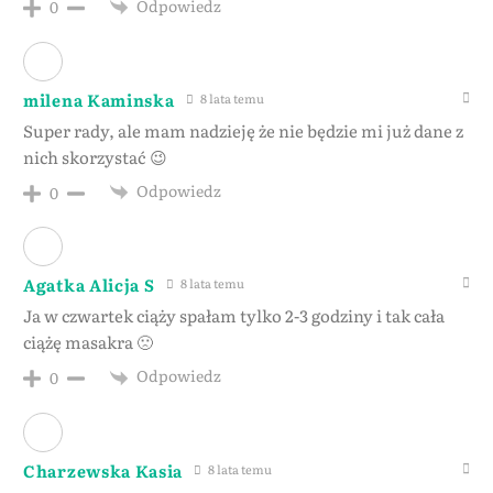
Odpowiedz
0
milena Kaminska
8 lata temu
Super rady, ale mam nadzieję że nie będzie mi już dane z
nich skorzystać 😉
Odpowiedz
0
Agatka Alicja S
8 lata temu
Ja w czwartek ciąży spałam tylko 2-3 godziny i tak cała
ciążę masakra 🙁
Odpowiedz
0
Charzewska Kasia
8 lata temu