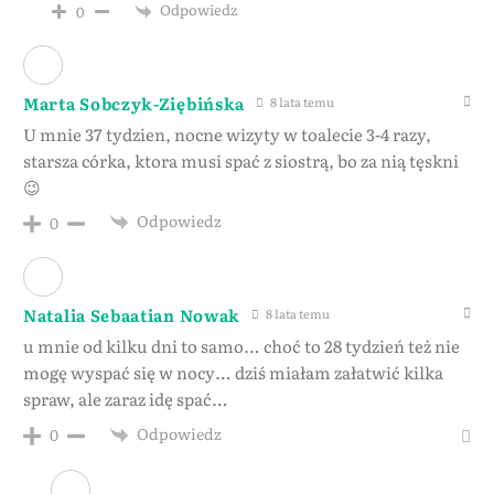
Odpowiedz
0
Marta Sobczyk-Ziębińska
8 lata temu
U mnie 37 tydzien, nocne wizyty w toalecie 3-4 razy,
starsza córka, ktora musi spać z siostrą, bo za nią tęskni
😉
Odpowiedz
0
Natalia Sebaatian Nowak
8 lata temu
u mnie od kilku dni to samo… choć to 28 tydzień też nie
mogę wyspać się w nocy… dziś miałam załatwić kilka
spraw, ale zaraz idę spać…
Odpowiedz
0