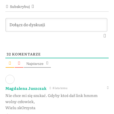
Subskrybuj
32
KOMENTARZE
Najstarsze
Magdalena Juszczak
8 lata temu
Nie chce mi się szukać. Gdyby ktoś dał link hmmm
wolny człowiek,
Wielu skOrzysta