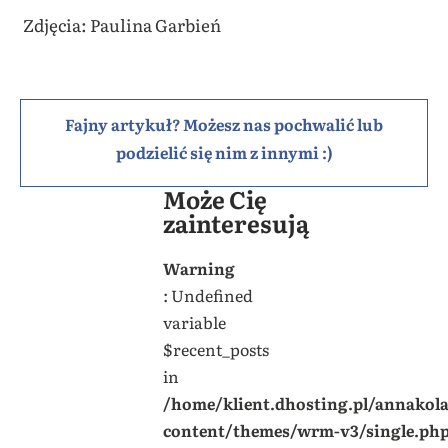
Zdjęcia: Paulina Garbień
Fajny artykuł? Możesz nas pochwalić lub
podzielić się nim z innymi :)
Może Cię
zainteresują
Warning
: Undefined
variable
$recent_posts
in
/home/klient.dhosting.pl/annakol
content/themes/wrm-v3/single.ph