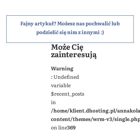
Fajny artykuł? Możesz nas pochwalić lub
podzielić się nim z innymi :)
Może Cię
zainteresują
Warning
: Undefined
variable
$recent_posts
in
/home/klient.dhosting.pl/annakol
content/themes/wrm-v3/single.ph
on line
369