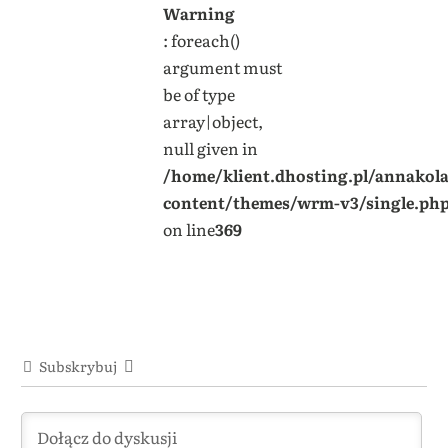
Warning
: foreach()
argument must
be of type
array|object,
null given in
/home/klient.dhosting.pl/annakol
content/themes/wrm-v3/single.ph
on line
369
Subskrybuj