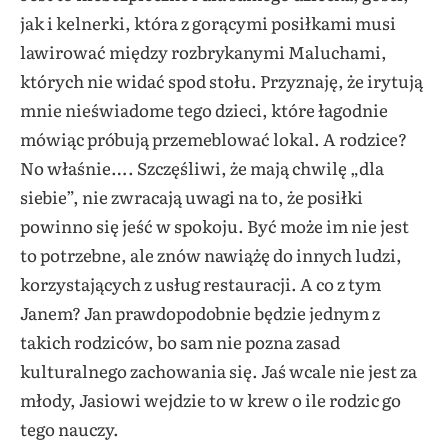
jak i kelnerki, która z gorącymi posiłkami musi
lawirować między rozbrykanymi Maluchami,
których nie widać spod stołu. Przyznaję, że irytują
mnie nieświadome tego dzieci, które łagodnie
mówiąc próbują przemeblować lokal. A rodzice?
No właśnie…. Szczęśliwi, że mają chwilę „dla
siebie”, nie zwracają uwagi na to, że posiłki
powinno się jeść w spokoju. Być może im nie jest
to potrzebne, ale znów nawiążę do innych ludzi,
korzystających z usług restauracji. A co z tym
Janem? Jan prawdopodobnie będzie jednym z
takich rodziców, bo sam nie pozna zasad
kulturalnego zachowania się. Jaś wcale nie jest za
młody, Jasiowi wejdzie to w krew o ile rodzic go
tego nauczy.