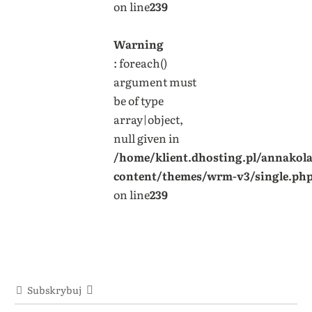
on line
239
Warning
: foreach()
argument must
be of type
array|object,
null given in
/home/klient.dhosting.pl/annakol
content/themes/wrm-v3/single.ph
on line
239
Subskrybuj