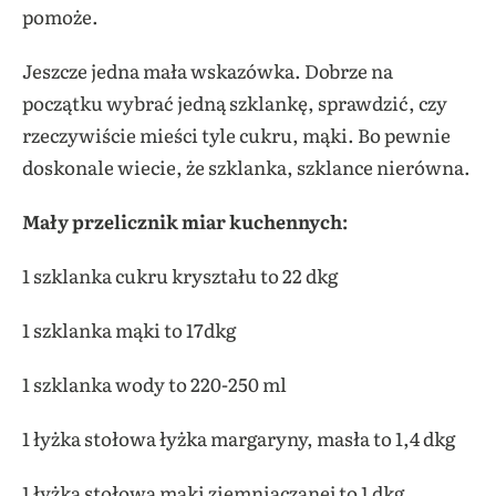
pomoże.
Jeszcze jedna mała wskazówka. Dobrze na
początku wybrać jedną szklankę, sprawdzić, czy
rzeczywiście mieści tyle cukru, mąki. Bo pewnie
doskonale wiecie, że szklanka, szklance nierówna.
Mały przelicznik miar kuchennych:
1 szklanka cukru kryształu to 22 dkg
1 szklanka mąki to 17dkg
1 szklanka wody to 220-250 ml
1 łyżka stołowa łyżka margaryny, masła to 1,4 dkg
1 łyżka stołowa mąki ziemniaczanej to 1 dkg