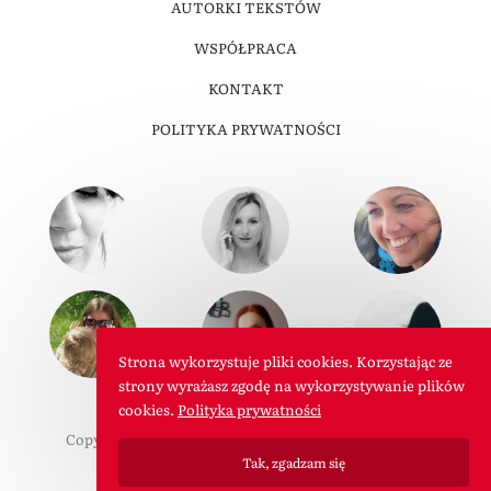
AUTORKI TEKSTÓW
WSPÓŁPRACA
KONTAKT
POLITYKA PRYWATNOŚCI
Strona wykorzystuje pliki cookies. Korzystając ze
strony wyrażasz zgodę na wykorzystywanie plików
cookies.
Polityka prywatności
Copyright © 2011-2026 W Roli Mamy. Wszelkie prawa
Tak, zgadzam się
zastrzeżone.