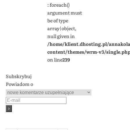
: foreach()
argument must
be of type
array|object,
null given in
/home/klient.dhosting.pl/annakol
content/themes/wrm-v3/single.ph
on line
239
Subskrybuj
Powiadom o