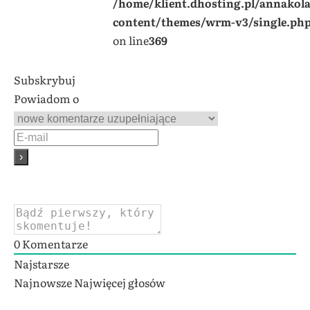
/home/klient.dhosting.pl/annakol
content/themes/wrm-v3/single.ph
on line
369
Subskrybuj
Powiadom o
0
Komentarze
Najstarsze
Najnowsze
Najwięcej głosów