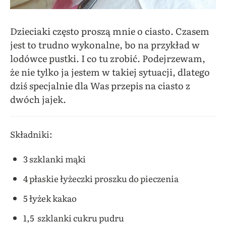
Dzieciaki często proszą mnie o ciasto. Czasem
jest to trudno wykonalne, bo na przykład w
lodówce pustki. I co tu zrobić. Podejrzewam,
że nie tylko ja jestem w takiej sytuacji, dlatego
dziś specjalnie dla Was przepis na ciasto z
dwóch jajek.
Składniki:
3 szklanki mąki
4 płaskie łyżeczki proszku do pieczenia
5 łyżek kakao
1,5 szklanki cukru pudru