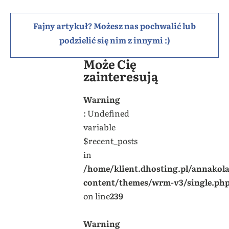
Fajny artykuł? Możesz nas pochwalić lub
podzielić się nim z innymi :)
Może Cię
zainteresują
Warning
: Undefined
variable
$recent_posts
in
/home/klient.dhosting.pl/annakol
content/themes/wrm-v3/single.ph
on line
239
Warning