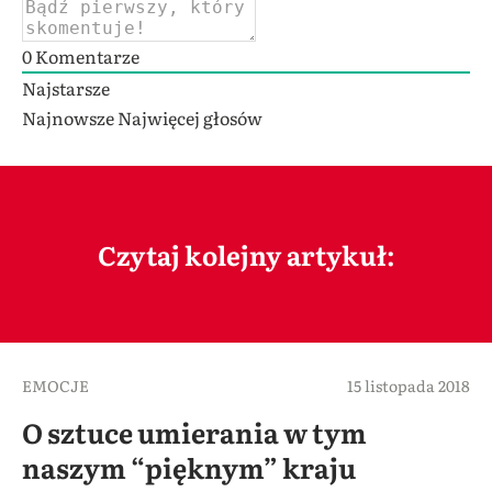
0
Komentarze
Najstarsze
Najnowsze
Najwięcej głosów
Czytaj kolejny artykuł:
EMOCJE
15 listopada 2018
O sztuce umierania w tym
naszym “pięknym” kraju