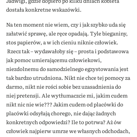
Jadwigi, gdzie dopiero po kilku dniach kobieta
dostała konkretne wskazówki.
Na ten moment nie wiem, czy i jak szybko uda się
załatwić sprawę, ale ręce opadają. Tyle bieganiny,
stos papierów, a w ich cieniu niknie człowiek.
Rzecz tak – wydawałoby się – prosta i podstawowa
jak pomoc umierającemu człowiekowi,
niezdolnemu do samodzielnego egzystowania jest
tak bardzo utrudniona. Nikt nie chce tej pomocy za
darmo, nikt nie rości sobie bez uzasadnienia do
niej pretensji. Ale wytłumaczcie mi, jakim cudem
nikt nic nie wie??? Jakim cudem od placówki do
placówki odsyłają chorego, nie dając żadnych
konkretnych odpowiedzi? Ile to potrwa? Aż ów
człowiek najpierw umrze we własnych odchodach,