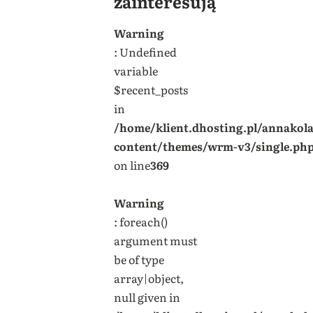
zainteresują
Warning
: Undefined
variable
$recent_posts
in
/home/klient.dhosting.pl/annakol
content/themes/wrm-v3/single.ph
on line
369
Warning
: foreach()
argument must
be of type
array|object,
null given in