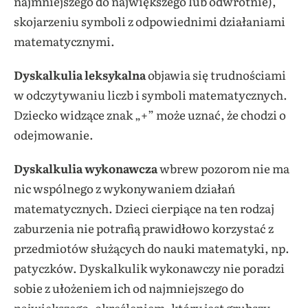
najmniejszego do największego lub odwrotnie),
skojarzeniu symboli z odpowiednimi działaniami
matematycznymi.
Dyskalkulia leksykalna
objawia się trudnościami
w odczytywaniu liczb i symboli matematycznych.
Dziecko widzące znak „+” może uznać, że chodzi o
odejmowanie.
Dyskalkulia wykonawcza
wbrew pozorom nie ma
nic wspólnego z wykonywaniem działań
matematycznych. Dzieci cierpiące na ten rodzaj
zaburzenia nie potrafią prawidłowo korzystać z
przedmiotów służących do nauki matematyki, np.
patyczków. Dyskalkulik wykonawczy nie poradzi
sobie z ułożeniem ich od najmniejszego do
największego, określeniem, który jest grubszy,