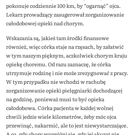
pokonuje codziennie 100 km, by “ogarnąć” ojca.
Lekarz prowadzący zasugerował zorganizowanie
całodobowej opieki nad chorym.
Wskazania są, jakieś tam środki finansowe
również, więc córka staje na rzęsach, by załatwić
w tym naszym pięknym, aczkolwiek chorym kraju
opiekę choremu. Od razu zaznaczę, że córka
utrzymuje rodzinę i nie może zrezygnować z pracy.
W tym przypadku nie wchodzi w rachubę
zorganizowanie opieki pielęgniarki dochodzącej
na godzinę, ponieważ musi to być opieka
całodobowa. Córka pacjenta w każdej wolnej
chwili jedzie wiele kilometrów, żeby móc ojca
przewinąć, nakarmić, ale to jest niewystarczające.
A co, gdy chory wypróżni się, gdy jej akurat nie