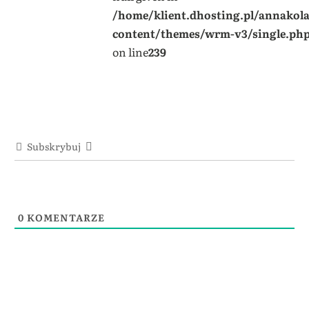
/home/klient.dhosting.pl/annakol
content/themes/wrm-v3/single.ph
on line
239
Subskrybuj
0
KOMENTARZE