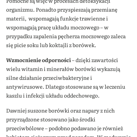
Pomocne są więc w procesach detoksykacji
organizmu. Ponadto przyspieszają przemianę
materii, wspomagają funkcje trawienne i
wspomagają pracę układu moczowego – w
przypadku zapalenia pęcherza moczowego zaleca
się picie soku lub koktajli z borówek.
Wzmocnienie odporności
– dzięki zawartości
wielu witamin i minerałów borówki wykazują
silne działanie przeciwbakteryjne i
antywirusowe. Dlatego stosowane są w leczeniu
kaszlu i infekcji układu oddechowego.
Dawniej suszone borówki oraz napary z nich
przyrządzone stosowano jako środki
przeciwbólowe – podobno podawano je również
kobietom ciężarnym przed porodem. W medycynie