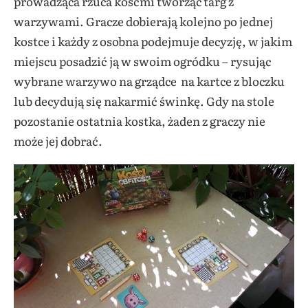
prowadząca rzuca kośćmi tworząc targ z
warzywami. Gracze dobierają kolejno po jednej
kostce i każdy z osobna podejmuje decyzję, w jakim
miejscu posadzić ją w swoim ogródku – rysując
wybrane warzywo na grządce na kartce z bloczku
lub decydują się nakarmić świnkę. Gdy na stole
pozostanie ostatnia kostka, żaden z graczy nie
może jej dobrać.