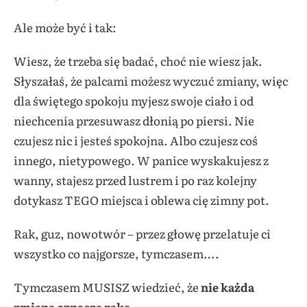
Ale może być i tak:
Wiesz, że trzeba się badać, choć nie wiesz jak.
Słyszałaś, że palcami możesz wyczuć zmiany, więc
dla świętego spokoju myjesz swoje ciało i od
niechcenia przesuwasz dłonią po piersi. Nie
czujesz nic i jesteś spokojna. Albo czujesz coś
innego, nietypowego. W panice wyskakujesz z
wanny, stajesz przed lustrem i po raz kolejny
dotykasz TEGO miejsca i oblewa cię zimny pot.
Rak, guz, nowotwór – przez głowę przelatuje ci
wszystko co najgorsze, tymczasem….
Tymczasem MUSISZ wiedzieć, że
nie każda
zmiana oznacza raka
.