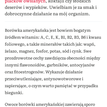
placków owsianych
, koktajli czy słodkich
deserów i wypieków. Uwielbiam je za smak i
dobroczynne działanie na mój organizm.
Borówka amerykańska jest bowiem bogatym
źródłem witamin: A, C, E, K, B1, B2, B3, B6 i kwasu
foliowego, a także minerałów takich jak: wapń,
żelazo, magnez, fosfor, potas, sód i cynk. Swe
prozdrowotne cechy zawdzięcza obecności między
innymi flawonoidów, garbników, antocyjanów
oraz fitoestrogenów. Wykazuje działanie
przeciwutleniające, antynowotworowe i
zapierające, o czym warto pamiętać w przypadku
biegunki.
Owoce borówki amerykańskiej zawierają sporo