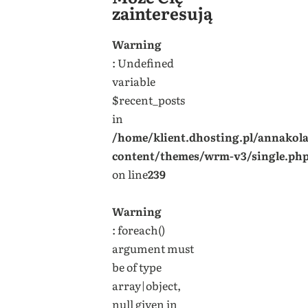
zainteresują
Warning
: Undefined
variable
$recent_posts
in
/home/klient.dhosting.pl/annakol
content/themes/wrm-v3/single.ph
on line
239
Warning
: foreach()
argument must
be of type
array|object,
null given in