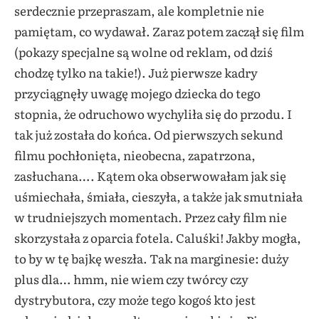
serdecznie przepraszam, ale kompletnie nie
pamiętam, co wydawał. Zaraz potem zaczął się film
(pokazy specjalne są wolne od reklam, od dziś
chodzę tylko na takie!). Już pierwsze kadry
przyciągnęły uwagę mojego dziecka do tego
stopnia, że odruchowo wychyliła się do przodu. I
tak już została do końca. Od pierwszych sekund
filmu pochłonięta, nieobecna, zapatrzona,
zasłuchana…. Kątem oka obserwowałam jak się
uśmiechała, śmiała, cieszyła, a także jak smutniała
w trudniejszych momentach. Przez cały film nie
skorzystała z oparcia fotela. Caluśki! Jakby mogła,
to by w tę bajkę weszła. Tak na marginesie: duży
plus dla… hmm, nie wiem czy twórcy czy
dystrybutora, czy może tego kogoś kto jest