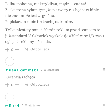
Bajka spokojna, niekrzykliwa, mądra – cudna!
Zaskoczona byłam tym, że pierwszy raz będąc w kinie
nie czułam, że jest za głośno.
Popłakałam sobie też trochę na koniec.
Tylko niestety ponad 20 min reklam przed seansem to
już standard 🙁 Człowiek wyskakuje z 70 zł żeby 1/3 czasu
oglądać reklamy – żenada.
Odpowiedz
0
Milena kamińska
11 lata temu
Recenzja zachęca
Odpowiedz
0
mil rad
11 lata temu