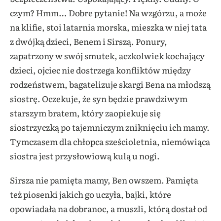
czym? Hmm… Dobre pytanie! Na wzgórzu, a może
na klifie, stoi latarnia morska, mieszka w niej tata
z dwójką dzieci, Benem i Sirszą. Ponury,
zapatrzony w swój smutek, aczkolwiek kochający
dzieci, ojciec nie dostrzega konfliktów między
rodzeństwem, bagatelizuje skargi Bena na młodszą
siostrę. Oczekuje, że syn będzie prawdziwym
starszym bratem, który zaopiekuje się
siostrzyczką po tajemniczym zniknięciu ich mamy.
Tymczasem dla chłopca sześcioletnia, niemówiąca
siostra jest przysłowiową kulą u nogi.
Sirsza nie pamięta mamy, Ben owszem. Pamięta
też piosenki jakich go uczyła, bajki, które
opowiadała na dobranoc, a muszli, którą dostał od