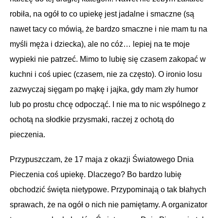
robiła, na ogół to co upiekę jest jadalne i smaczne (są
nawet tacy co mówią, że bardzo smaczne i nie mam tu na
myśli męża i dziecka), ale no cóż… lepiej na te moje
wypieki nie patrzeć. Mimo to lubię się czasem zakopać w
kuchni i coś upiec (czasem, nie za często). O ironio losu
zazwyczaj sięgam po mąkę i jajka, gdy mam zły humor
lub po prostu chcę odpocząć. I nie ma to nic wspólnego z
ochotą na słodkie przysmaki, raczej z ochotą do
pieczenia.
Przypuszczam, że 17 maja z okazji Światowego Dnia
Pieczenia coś upiekę. Dlaczego? Bo bardzo lubię
obchodzić święta nietypowe. Przypominają o tak błahych
sprawach, że na ogół o nich nie pamiętamy. A organizator