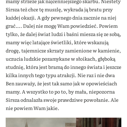
mamy strzeże jak najcenniejszego skarbu. Niestety
Sirsza też chce tę muszlę, wykrada ją bratu przy
każdej okazji. A gdy pewnego dnia zacznie na niej
grać…. Dalej nie mogę Wam powiedzieć. Powiem
tylko, że dalej świat ludzi i baśni miesza się ze sobą,
mamy więc latające świetliki, które wskazują
drogę, tajemnicze skrzaty zamienione w kamienie,
uczucia ludzkie pozamykane w słoikach, głęboką
studnię, która jest bramą do innego świata i jeszcze
kilka innych tego typu atrakcji. Nie raz i nie dwa
Ben zauważy, że jest tak samo jak w opowieściach
mamy. A wszystko to po to, by mała, niepozorna
Sirsza odnalazła swoje prawdziwe powołanie. Ale
nie powiem Wam jakie.