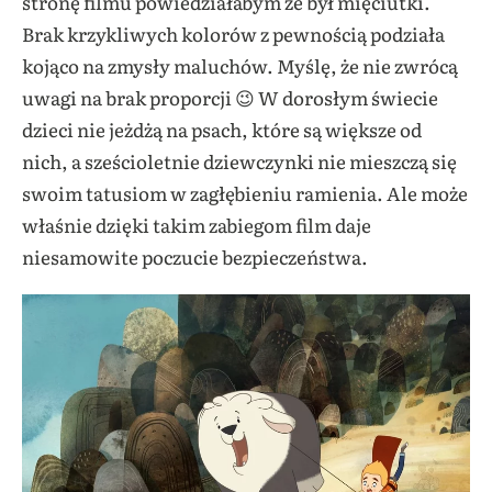
stronę filmu powiedziałabym że był mięciutki.
Brak krzykliwych kolorów z pewnością podziała
kojąco na zmysły maluchów. Myślę, że nie zwrócą
uwagi na brak proporcji 😉 W dorosłym świecie
dzieci nie jeżdżą na psach, które są większe od
nich, a sześcioletnie dziewczynki nie mieszczą się
swoim tatusiom w zagłębieniu ramienia. Ale może
właśnie dzięki takim zabiegom film daje
niesamowite poczucie bezpieczeństwa.