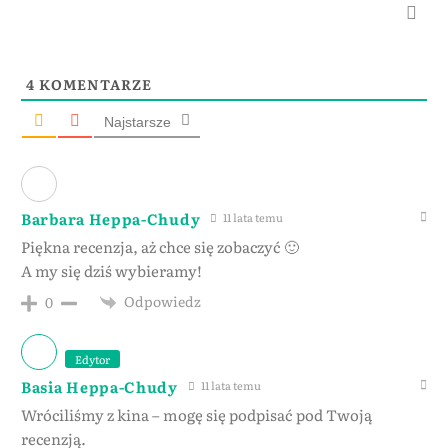
4
KOMENTARZE
Najstarsze
Barbara Heppa-Chudy
11 lata temu
Piękna recenzja, aż chce się zobaczyć 🙂
A my się dziś wybieramy!
Odpowiedz
0
Edytor
Basia Heppa-Chudy
11 lata temu
Wróciliśmy z kina – mogę się podpisać pod Twoją
recenzją.