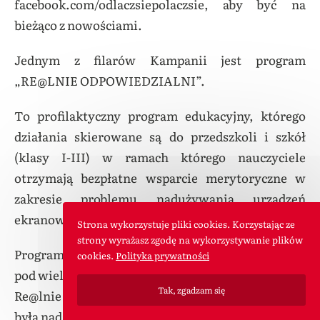
facebook.com/odlaczsiepolaczsie, aby być na
bieżąco z nowościami.
Jednym z filarów Kampanii jest program
„RE@LNIE ODPOWIEDZIALNI”.
To profilaktyczny program edukacyjny, którego
działania skierowane są do przedszkoli i szkół
(klasy I-III) w ramach którego nauczyciele
otrzymają bezpłatne wsparcie merytoryczne w
zakresie problemu nadużywania urządzeń
ekranowych przez najmłodszych.
Strona wykorzystuje pliki cookies. Korzystając ze
strony wyrażasz zgodę na wykorzystywanie plików
Program rozpoczął się 1 marca, konferencją on-line
cookies.
Polityka prywatności
pod wiele mówiącą nazwą „Start Programu
Tak, zgadzam się
Re@lnie Odpowiedzialni”. Transmisja na żywo
była nadawana z Centralnego Domu Technologii