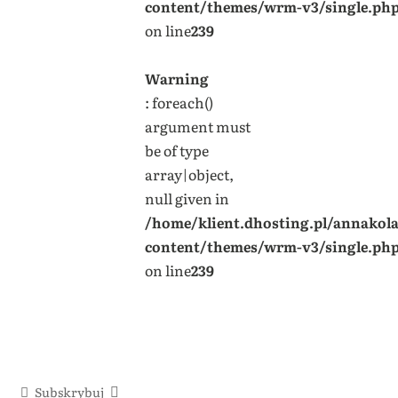
content/themes/wrm-v3/single.ph
on line
239
Warning
: foreach()
argument must
be of type
array|object,
null given in
/home/klient.dhosting.pl/annakol
content/themes/wrm-v3/single.ph
on line
239
Subskrybuj