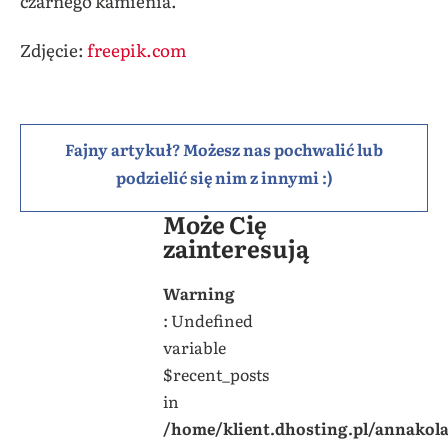
czarnego kamienia.
Zdjęcie:
freepik.com
Fajny artykuł? Możesz nas pochwalić lub
podzielić się nim z innymi :)
Może Cię
zainteresują
Warning
: Undefined
variable
$recent_posts
in
/home/klient.dhosting.pl/annakol