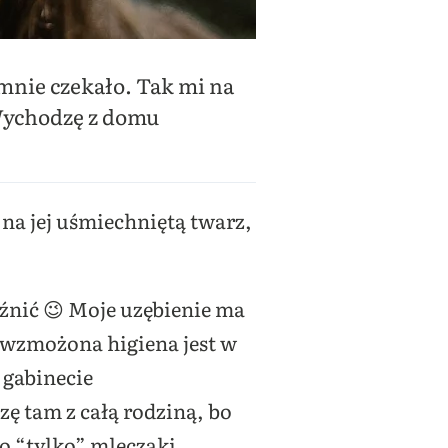
 mnie czekało. Tak mi na
Wychodzę z domu
ę na jej uśmiechniętą twarz,
aźnić 😉 Moje uzębienie ma
e wzmożona higiena jest w
 gabinecie
ę tam z całą rodziną, bo
to “tylko” mleczaki.