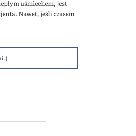
iepłym uśmiechem, jest
jenta. Nawet, jeśli czasem
i :)