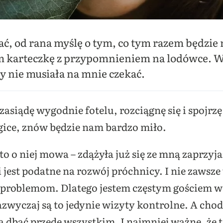
ać, od rana myślę o tym, co tym razem będzie
am karteczkę z przypomnieniem na lodówce. 
y nie musiała na mnie czekać.
 zasiądę wygodnie fotelu, rozciągnę się i spojrz
gice, znów będzie nam bardzo miło.
to o niej mowa – zdążyła już się ze mną zaprzyj
 i jest podatne na rozwój próchnicy. I nie zawsz
 problemom. Dlatego jestem częstym gościem w
wyczaj są to jedynie wizyty kontrolne. A chodz
ba dbać przede wszystkim. I najmniej ważne, że 