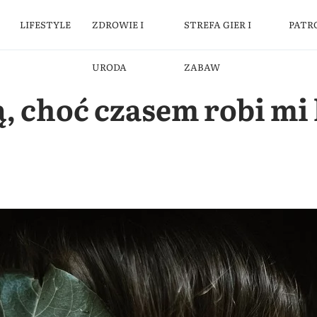
LIFESTYLE
ZDROWIE I
STREFA GIER I
PATR
URODA
ZABAW
ą, choć czasem robi m