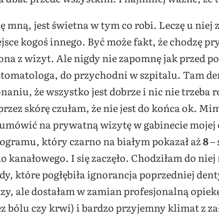
 mną, jest świetna w tym co robi. Leczę u niej zę
jsce kogoś innego. Być może fakt, że chodzę pry
na z wizyt. Ale nigdy nie zapomnę jak przed po
omatologa, do przychodni w szpitalu. Tam den
aniu, że wszystko jest dobrze i nic nie trzeba 
rzez skórę czułam, że nie jest do końca ok. Mim
umówić na prywatną wizytę w gabinecie mojej 
ogramu, który czarno na białym pokazał aż
8
–
o kanałowego. I się zaczęło. Chodziłam do niej 
y, które pogłębiła ignorancja poprzedniej den
zy, ale dostałam w zamian profesjonalną opiekę
bez bólu czy krwi) i bardzo przyjemny klimat z z