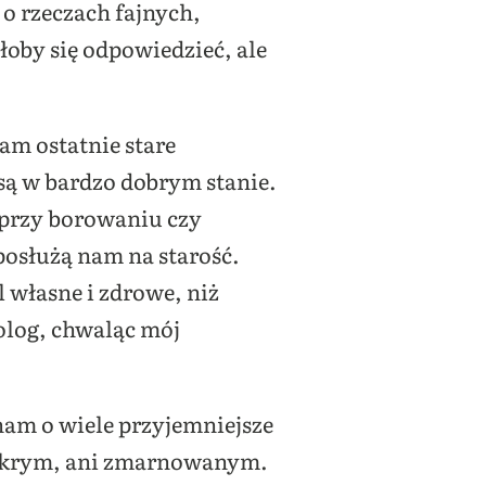
o rzeczach fajnych,
łoby się odpowiedzieć, ale
am ostatnie stare
 są w bardzo dobrym stanie.
 przy borowaniu czy
posłużą nam na starość.
al własne i zdrowe, niż
olog, chwaląc mój
znam o wiele przyjemniejsze
rzykrym, ani zmarnowanym.