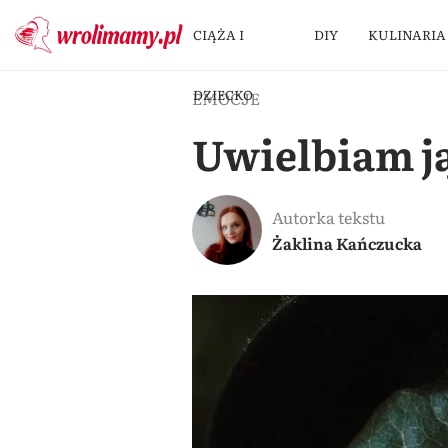
CIĄŻA I
DIY
KULINARIA
DZIECKO
EMOCJE
Uwielbiam j
Autorka tekstu
Żaklina Kańczucka