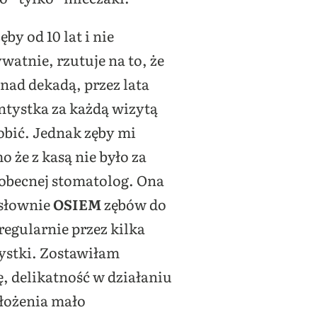
by od 10 lat i nie
watnie, rzutuje na to, że
nad dekadą, przez lata
tystka za każdą wizytą
robić. Jednak zęby mi
o że z kasą nie było za
obecnej stomatolog. Ona
 słownie
OSIEM
zębów do
regularnie przez kilka
tystki. Zostawiłam
, delikatność w działaniu
ałożenia mało