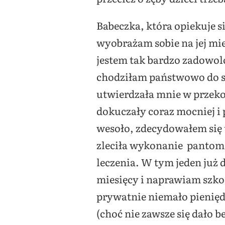
Babeczka, która opiekuje się
wyobrażam sobie na jej mie
jestem tak bardzo zadowolo
chodziłam państwowo do st
utwierdzała mnie w przekon
dokuczały coraz mocniej i p
wesoło, zdecydowałem się 
zleciła wykonanie pantom
leczenia. W tym jeden już d
miesięcy i naprawiam szkod
prywatnie niemało pienięd
(choć nie zawsze się dało 