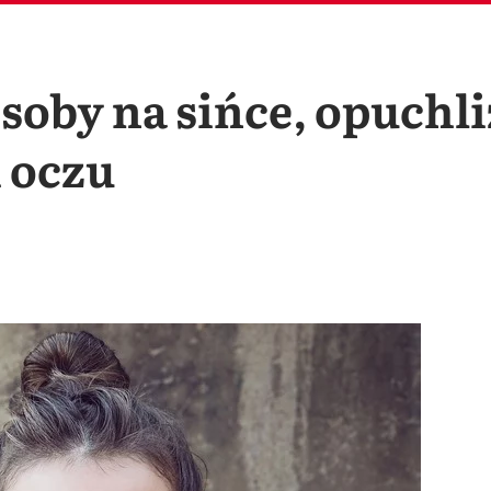
by na sińce, opuchliz
 oczu