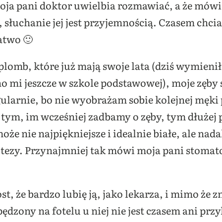
a pani doktor uwielbia rozmawiać, a że mówi 
 słuchanie jej jest przyjemnością. Czasem chcia
łatwo 🙂
plomb, które już mają swoje lata (dziś wymienił
o mi jeszcze w szkole podstawowej), moje zęby
ularnie, bo nie wyobrażam sobie kolejnej męki
tym, im wcześniej zadbamy o zęby, tym dłużej 
może nie najpiękniejsze i idealnie białe, ale nad
rotezy. Przynajmniej tak mówi moja pani stomat
t, że bardzo lubię ją, jako lekarza, i mimo że 
pędzony na fotelu u niej nie jest czasem ani p