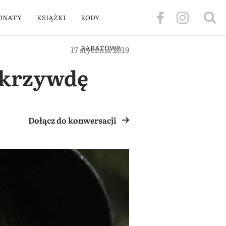
ONATY
KSIĄŻKI
KODY
RABATOWE
17 stycznia 2019
i krzywdę
Dołącz do konwersacji