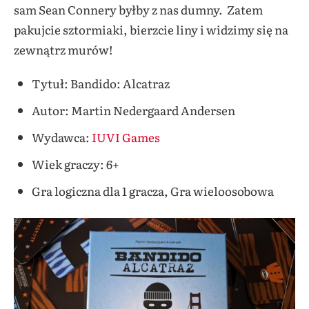
sam Sean Connery byłby z nas dumny. Zatem
pakujcie sztormiaki, bierzcie liny i widzimy się na
zewnątrz murów!
Tytuł: Bandido: Alcatraz
Autor: Martin Nedergaard Andersen
Wydawca:
IUVI Games
Wiek graczy: 6+
Gra logiczna dla 1 gracza, Gra wieloosobowa