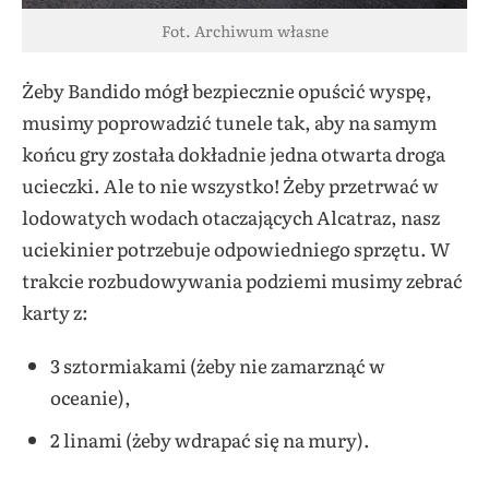
Fot. Archiwum własne
Żeby Bandido mógł bezpiecznie opuścić wyspę,
musimy poprowadzić tunele tak, aby na samym
końcu gry została dokładnie jedna otwarta droga
ucieczki. Ale to nie wszystko! Żeby przetrwać w
lodowatych wodach otaczających Alcatraz, nasz
uciekinier potrzebuje odpowiedniego sprzętu. W
trakcie rozbudowywania podziemi musimy zebrać
karty z:
3 sztormiakami (żeby nie zamarznąć w
oceanie),
2 linami (żeby wdrapać się na mury).