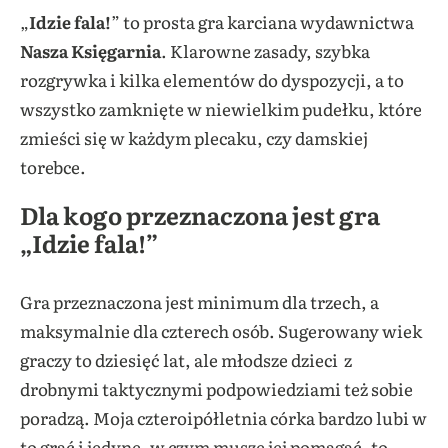
„
Idzie fala!
” to prosta gra karciana wydawnictwa
Nasza Księgarnia
. Klarowne zasady, szybka
rozgrywka i kilka elementów do dyspozycji, a to
wszystko zamknięte w niewielkim pudełku, które
zmieści się w każdym plecaku, czy damskiej
torebce.
Dla kogo przeznaczona jest gra
„Idzie fala!”
Gra przeznaczona jest minimum dla trzech, a
maksymalnie dla czterech osób. Sugerowany wiek
graczy to dziesięć lat, ale młodsze dzieci z
drobnymi taktycznymi podpowiedziami też sobie
poradzą. Moja czteroipółletnia córka bardzo lubi w
to grać i jedyne, w czym muszę jej pomagać, to