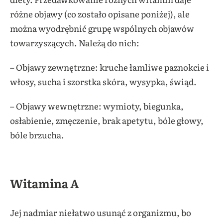
różne objawy (co zostało opisane poniżej), ale
można wyodrębnić grupę wspólnych objawów
towarzyszących. Należą do nich:
– Objawy zewnętrzne: kruche łamliwe paznokcie i
włosy, sucha i szorstka skóra, wysypka, świąd.
– Objawy wewnętrzne: wymioty, biegunka,
osłabienie, zmęczenie, brak apetytu, bóle głowy,
bóle brzucha.
Witamina A
Jej nadmiar niełatwo usunąć z organizmu, bo