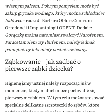
własnym palcem. Dobrym pomysłem może być
zakup gryzaka wodnego, który można schłodzić w
lodówce
– radzi dr Barbara
Obłoj z Centrum
Ortodoncji i Implantologii ODENT. Dodaje:
Gorączkę można natomiast zwalczyć Nurofenem,
Paracetamolem czy Ibufenem, należy jednak
pamiętać, by leki miały postać zawiesiny.
Ząbkowanie – jak zadbać o
pierwsze ząbki dziecka?
Higienę jamy ustnej należy rozpocząć już w
momencie, kiedy maluch może pochwalić się
pierwszym ząbkiem. W tym celu można stosować
specjalne delikatne szczoteczki do zębów, które
rodzic zakłada na swój palec. Sprawdzi się też