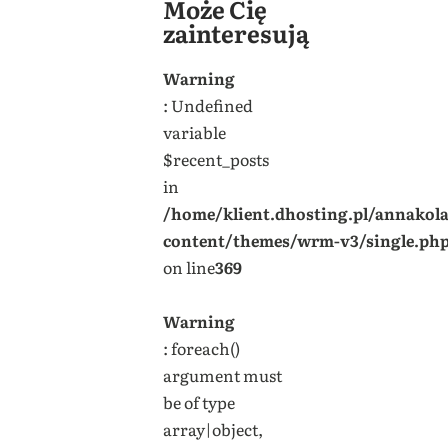
Może Cię
zainteresują
Warning
: Undefined
variable
$recent_posts
in
/home/klient.dhosting.pl/annakol
content/themes/wrm-v3/single.ph
on line
369
Warning
: foreach()
argument must
be of type
array|object,