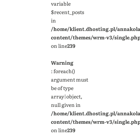
variable
$recent_posts
in
/home/klient.dhosting.pl/annakol
content/themes/wrm-v3/single.ph
on line
239
Warning
: foreach()
argument must
be of type
array|object,
null given in
/home/klient.dhosting.pl/annakol
content/themes/wrm-v3/single.ph
on line
239