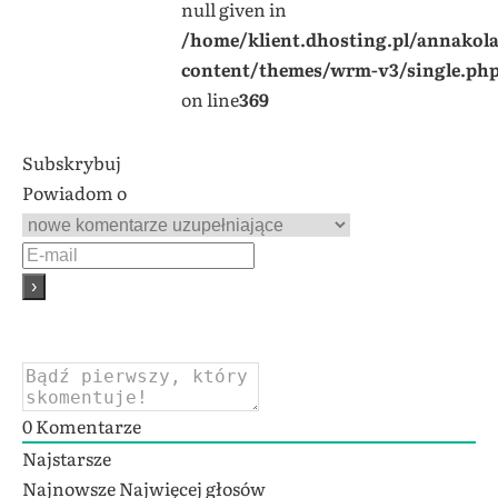
null given in
/home/klient.dhosting.pl/annakol
content/themes/wrm-v3/single.ph
on line
369
Subskrybuj
Powiadom o
0
Komentarze
Najstarsze
Najnowsze
Najwięcej głosów