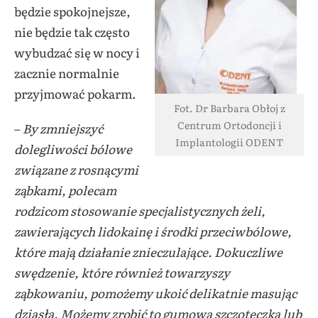
będzie spokojnejsze,
nie będzie tak często
wybudzać się w nocy i
zacznie normalnie
przyjmować pokarm.
Fot. Dr Barbara Obłoj z
Centrum Ortodoncji i
–
By zmniejszyć
Implantologii ODENT
dolegliwości bólowe
związane z rosnącymi
ząbkami, polecam
rodzicom stosowanie specjalistycznych żeli,
zawierających lidokainę i środki przeciwbólowe,
które mają działanie znieczulające. Dokuczliwe
swędzenie, które również towarzyszy
ząbkowaniu, pomożemy ukoić delikatnie masując
dziąsła. Możemy zrobić to gumową szczoteczką lub