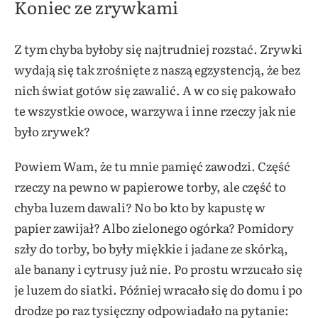
Koniec ze zrywkami
Z tym chyba byłoby się najtrudniej rozstać. Zrywki
wydają się tak zrośnięte z naszą egzystencją, że bez
nich świat gotów się zawalić. A w co się pakowało
te wszystkie owoce, warzywa i inne rzeczy jak nie
było zrywek?
Powiem Wam, że tu mnie pamięć zawodzi. Część
rzeczy na pewno w papierowe torby, ale część to
chyba luzem dawali? No bo kto by kapustę w
papier zawijał? Albo zielonego ogórka? Pomidory
szły do torby, bo były miękkie i jadane ze skórką,
ale banany i cytrusy już nie. Po prostu wrzucało się
je luzem do siatki. Później wracało się do domu i po
drodze po raz tysięczny odpowiadało na pytanie: