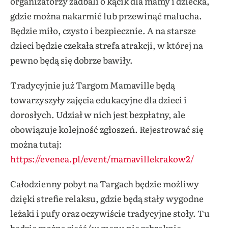
organizatorzy zadbali o kącik dla mamy i dziecka,
gdzie można nakarmić lub przewinąć malucha.
Będzie miło, czysto i bezpiecznie. A na starsze
dzieci będzie czekała strefa atrakcji, w której na
pewno będą się dobrze bawiły.
Tradycyjnie już Targom Mamaville będą
towarzyszyły zajęcia edukacyjne dla dzieci i
dorosłych. Udział w nich jest bezpłatny, ale
obowiązuje kolejność zgłoszeń. Rejestrować się
można tutaj:
https://evenea.pl/event/mamavillekrakow2/
Całodzienny pobyt na Targach będzie możliwy
dzięki strefie relaksu, gdzie będą stały wygodne
leżaki i pufy oraz oczywiście tradycyjne stoły. Tu
będzie można zjeść (w menu nie zabraknie