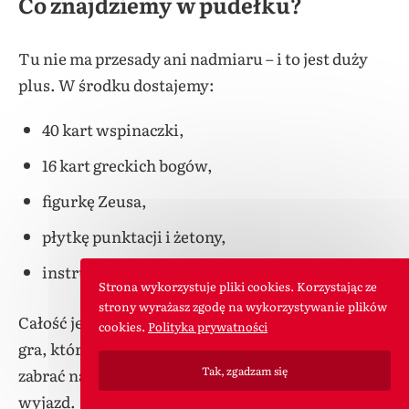
Co znajdziemy w pudełku?
Tu nie ma przesady ani nadmiaru – i to jest duży
plus. W środku dostajemy:
40 kart wspinaczki,
16 kart greckich bogów,
figurkę Zeusa,
płytkę punktacji i żetony,
instrukcję .
Strona wykorzystuje pliki cookies. Korzystając ze
strony wyrażasz zgodę na wykorzystywanie plików
Całość jest kompaktowa i bardzo „mobilna” – to
cookies.
Polityka prywatności
gra, którą spokojnie można wrzucić do torby i
Tak, zgadzam się
zabrać na spotkanie ze znajomymi albo rodzinny
wyjazd.