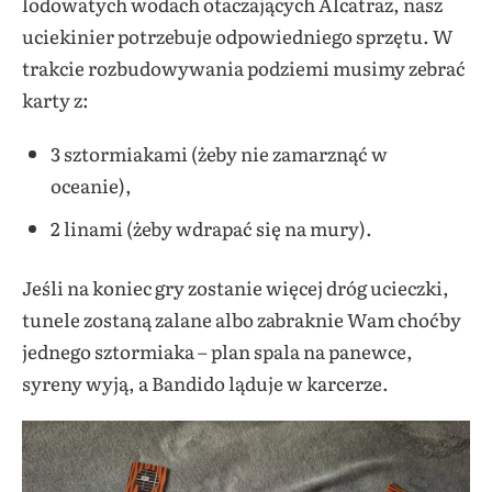
lodowatych wodach otaczających Alcatraz, nasz
uciekinier potrzebuje odpowiedniego sprzętu. W
trakcie rozbudowywania podziemi musimy zebrać
karty z:
3 sztormiakami (żeby nie zamarznąć w
oceanie),
2 linami (żeby wdrapać się na mury).
Jeśli na koniec gry zostanie więcej dróg ucieczki,
tunele zostaną zalane albo zabraknie Wam choćby
jednego sztormiaka – plan spala na panewce,
syreny wyją, a Bandido ląduje w karcerze.