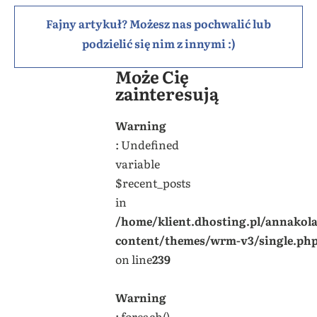
Fajny artykuł? Możesz nas pochwalić lub
podzielić się nim z innymi :)
Może Cię
zainteresują
Warning
: Undefined
variable
$recent_posts
in
/home/klient.dhosting.pl/annakol
content/themes/wrm-v3/single.ph
on line
239
Warning
: foreach()