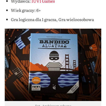
Wydawca:
IUVI Games
Wiek graczy: 6+
Gra logiczna dla 1 gracza, Gra wieloosobowa
Fot. Archiwum własne