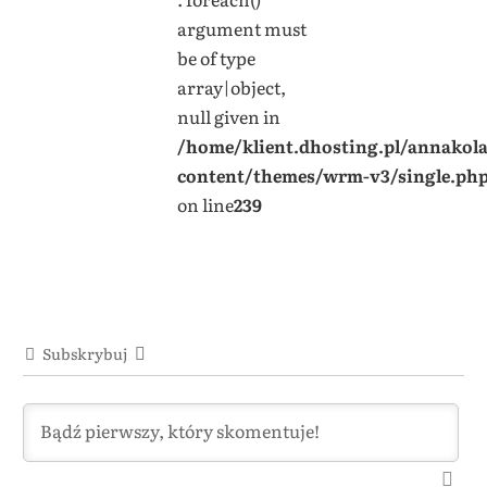
argument must
be of type
array|object,
null given in
/home/klient.dhosting.pl/annakol
content/themes/wrm-v3/single.ph
on line
239
Subskrybuj