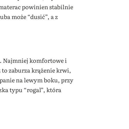
 materac powinien stabilnie
uba może “dusić”, a z
u. Najmniej komfortowe i
 to zaburza krążenie krwi,
 spanie na lewym boku, przy
zka typu “rogal”, która