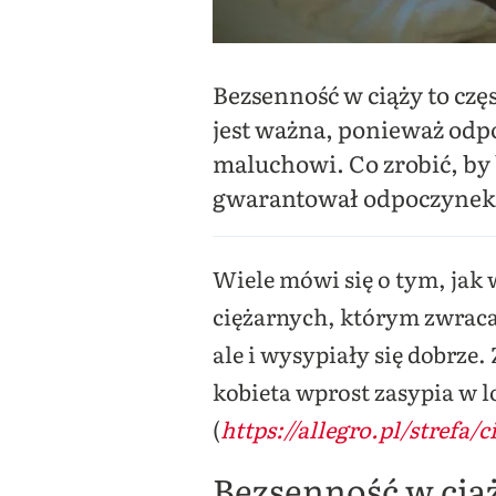
Bezsenność w ciąży to czę
jest ważna, ponieważ odp
maluchowi. Co zrobić, by b
gwarantował odpoczynek
Wiele mówi się o tym, jak 
ciężarnych, którym zwraca 
ale i wysypiały się dobrze
kobieta wprost zasypia w l
(
https://allegro.pl/strefa/
Bezsenność w ciąż