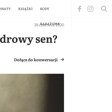
ONATY
KSIĄŻKI
KODY
RABATOWE
29 czerwca 2020
 zdrowy sen?
Dołącz do konwersacji