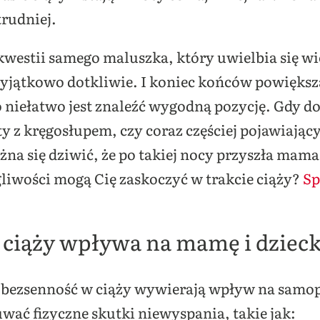
trudniej.
estii samego maluszka, który uwielbia się wier
ątkowo dotkliwie. I koniec końców powiększaj
 niełatwo jest znaleźć wygodną pozycję. Gdy do
ty z kręgosłupem, czy coraz częściej pojawiający
na się dziwić, że po takiej nocy przyszła mama
gliwości mogą Cię zaskoczyć w trakcie ciąży?
Sp
 ciąży wpływa na mamę i dziec
 i bezsenność w ciąży wywierają wpływ na samo
ać fizyczne skutki niewyspania, takie jak: