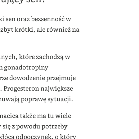
ki sen oraz bezsenność w
 zbyt krótki, ale również na
nych, które zachodzą w
om gonadotropiny
trze dowodzenie przejmuje
u. Progesteron największe
czuwają poprawę sytuacji.
macica także ma tu wiele
 się z powodu potrzeby
akłóca odpoczynek, o który