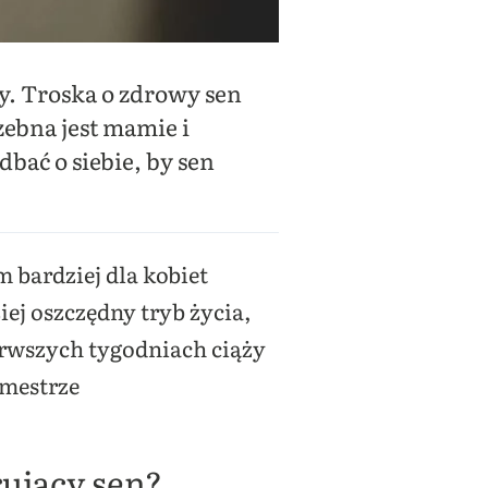
my. Troska o zdrowy sen
ebna jest mamie i
dbać o siebie, by sen
 bardziej dla kobiet
ej oszczędny tryb życia,
ierwszych tygodniach ciąży
ymestrze
rujący sen?