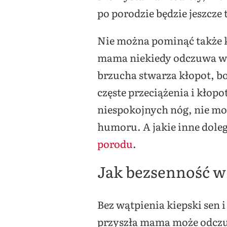
po porodzie będzie jeszcze 
Nie można pominąć także kw
mama niekiedy odczuwa wyj
brzucha stwarza kłopot, bo
częste przeciążenia i kłopo
niespokojnych nóg, nie moż
humoru. A jakie inne dole
porodu
.
Jak bezsenność w
Bez wątpienia kiepski sen
przyszła mama może odczuw