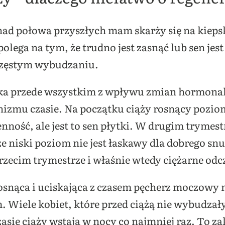
nad połowa przyszłych mam skarży się na kieps
olega na tym, że trudno jest zasnąć lub sen jest
 częstym wybudzaniu.
ika przede wszystkim z wpływu zmian hormonal
izmu czasie. Na początku ciąży rosnący pozi
ość, ale jest to sen płytki. W drugim trymes
ze niski poziom nie jest łaskawy dla dobrego sn
trzecim trymestrze i właśnie wtedy ciężarne od
 rosnąca i uciskająca z czasem pęcherz moczowy 
 Wiele kobiet, które przed ciążą nie wybudzały
czasie ciąży wstają w nocy co najmniej raz. To z