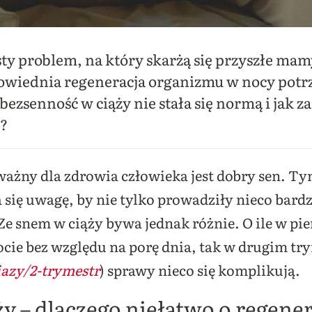
sty problem, na który skarżą się przyszłe ma
owiednia regeneracja organizmu w nocy potrz
ezsenność w ciąży nie stała się normą i jak za
?
ważny dla zdrowia człowieka jest dobry sen. Tym
się uwagę, by nie tylko prowadziły nieco bardzi
. Ze snem w ciąży bywa jednak różnie. O ile w p
ocie bez względu na porę dnia, tak w drugim tr
ciazy/2-trymestr
) sprawy nieco się komplikują.
y – dlaczego niełatwo o regene