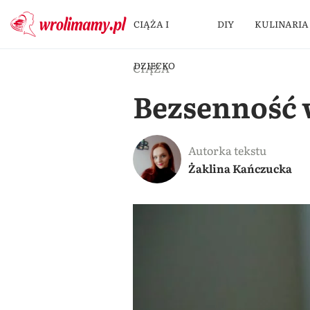
CIĄŻA I
DIY
KULINARIA
DZIECKO
CIĄŻA
Bezsenność w
Autorka tekstu
Żaklina Kańczucka