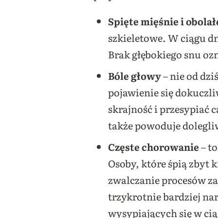
Spięte mięśnie i obolał
szkieletowe. W ciągu dn
Brak głębokiego snu ozn
Bóle głowy
– nie od dz
pojawienie się dokuczl
skrajność i przesypiać 
także powoduje dolegli
Częste chorowanie
– t
Osoby, które śpią zbyt 
zwalczanie procesów za
trzykrotnie bardziej na
wysypiających się w cią