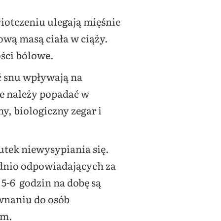
iotczeniu ulegają mięśnie
ową masą ciała w ciąży.
ości bólowe.
ść snu wpływają na
e należy popadać w
y, biologiczny zegar i
utek niewysypiania się.
rednio odpowiadających za
5-6 godzin na dobę są
ównaniu do osób
em.