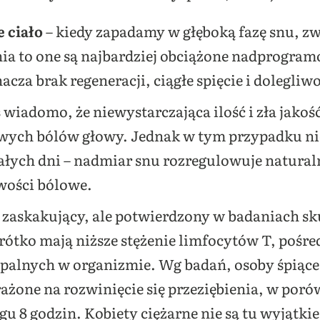
e ciało
– kiedy zapadamy w głęboką fazę snu, zw
ia to one są najbardziej obciążone nadprogram
acza brak regeneracji, ciągłe spięcie i dolegliw
iś wiadomo, że niewystarczająca ilość i zła jako
iwych bólów głowy. Jednak w tym przypadku ni
całych dni – nadmiar snu rozregulowuje naturaln
wości bólowe.
o zaskakujący, ale potwierdzony w badaniach sk
krótko mają niższe stężenie limfocytów T, poś
palnych w organizmie. Wg badań, osoby śpiące 
rażone na rozwinięcie się przeziębienia, w por
gu 8 godzin. Kobiety ciężarne nie są tu wyjątki