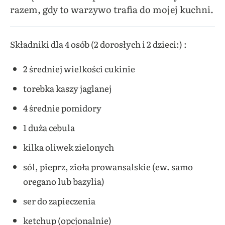
razem, gdy to warzywo trafia do mojej kuchni.
Składniki dla 4 osób (2 dorosłych i 2 dzieci:) :
2 średniej wielkości cukinie
torebka kaszy jaglanej
4 średnie pomidory
1 duża cebula
kilka oliwek zielonych
sól, pieprz, zioła prowansalskie (ew. samo
oregano lub bazylia)
ser do zapieczenia
ketchup (opcjonalnie)