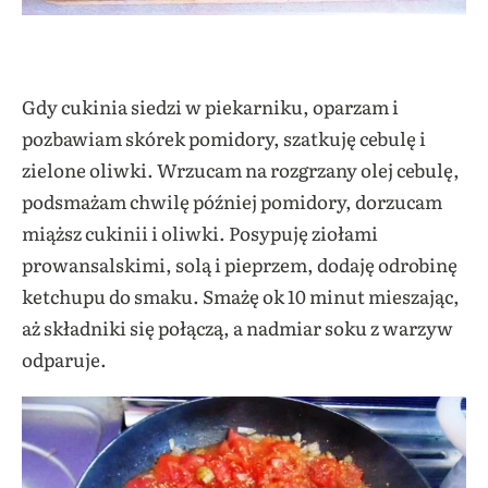
Gdy cukinia siedzi w piekarniku, oparzam i
pozbawiam skórek pomidory, szatkuję cebulę i
zielone oliwki. Wrzucam na rozgrzany olej cebulę,
podsmażam chwilę później pomidory, dorzucam
miąższ cukinii i oliwki. Posypuję ziołami
prowansalskimi, solą i pieprzem, dodaję odrobinę
ketchupu do smaku. Smażę ok 10 minut mieszając,
aż składniki się połączą, a nadmiar soku z warzyw
odparuje.