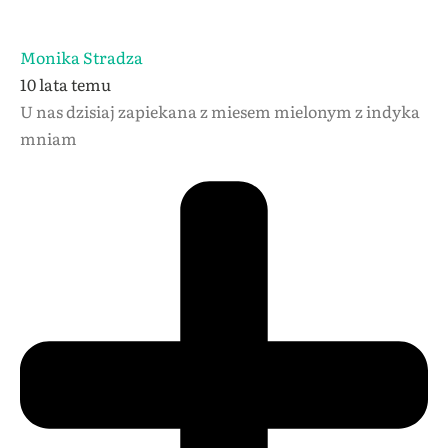
Monika Stradza
10 lata temu
U nas dzisiaj zapiekana z miesem mielonym z indyka
mniam