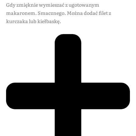
Gdy zmięknie wymieszać z ugotowanym
makaronem. Smacznego. Można dodać filet z
kurczaka lub kiełbaskę.