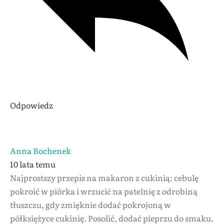
Odpowiedz
Anna Bochenek
10 lata temu
Najprostszy przepis na makaron z cukinią: cebulę
pokroić w piórka i wrzucić na patelnię z odrobiną
tłuszczu, gdy zmięknie dodać pokrojoną w
półksiężyce cukinię. Posolić, dodać pieprzu do smaku.