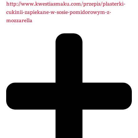
http://www.kwestiasmaku.com/przepis/plasterki-
cukinii-zapiekane-w-sosie-pomidorowym-z-
mozzarella