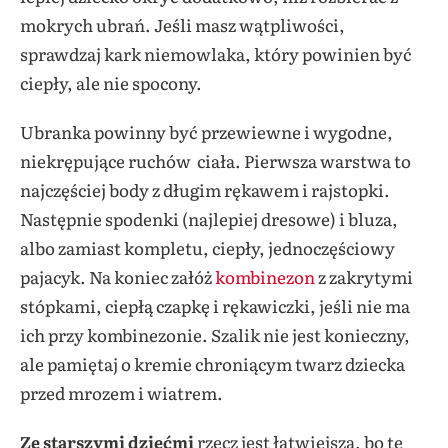
mokrych ubrań. Jeśli masz wątpliwości,
sprawdzaj kark niemowlaka, który powinien być
ciepły, ale nie spocony.
Ubranka powinny być przewiewne i wygodne,
niekrępujące ruchów ciała. Pierwsza warstwa to
najczęściej body z długim rękawem i rajstopki.
Następnie spodenki (najlepiej dresowe) i bluza,
albo zamiast kompletu, ciepły, jednoczęściowy
pajacyk. Na koniec załóż
kombinezon
z zakrytymi
stópkami, ciepłą czapkę i rękawiczki, jeśli nie ma
ich przy kombinezonie. Szalik nie jest konieczny,
ale pamiętaj o kremie chroniącym twarz dziecka
przed mrozem i wiatrem.
Ze starszymi dziećmi
rzecz jest łatwiejsza, bo te