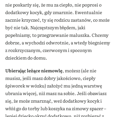
nie poskarży się, że mu za ciepło, nie poprosi o
dodatkowy kocyk, gdy zmarznie. Ewentualnie
zacznie krzyczeć, ty się rodzicu zastanów, co może
być nie tak. Najczęstszym błędem, jaki
popełniamy, to przegrzewanie maluszka. Chcemy
dobrze, a wychodzi odwrotnie, a wtedy biegniemy
z rozkrzyczanym, czerwonym i spoconym
dzieckiem do domu.
Ubierając leżące niemowlę
, możesz (ale nie
musisz, jeśli masz dobry jakościowo, ciepły
śpiworek w wózku) założyć mu jedną warstwę
ubrania więcej, niż masz na sobie. Jeśli obawiasz
się, że może zmarznąć, weź dodatkowy kocyk i
włóż go do torby lub koszyka na zimowy spacer –
lepiej dziecko okryć dodatkowo, niż rozbierać z