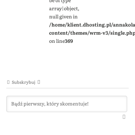
be of type
array|object,
null given in
/home/klient.dhosting.pl/annakol
content/themes/wrm-v3/single.ph
on line
369
Subskrybuj