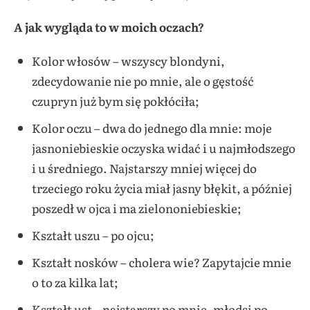
A jak wygląda to w moich oczach?
Kolor włosów – wszyscy blondyni,
zdecydowanie nie po mnie, ale o gęstość
czupryn już bym się pokłóciła;
Kolor oczu – dwa do jednego dla mnie: moje
jasnoniebieskie oczyska widać i u najmłodszego
i u średniego. Najstarszy mniej więcej do
trzeciego roku życia miał jasny błękit, a później
poszedł w ojca i ma zielononiebieskie;
Kształt uszu – po ojcu;
Kształt nosków – cholera wie? Zapytajcie mnie
o to za kilka lat;
Kształt ust – najstarszy po mnie, młodsi po