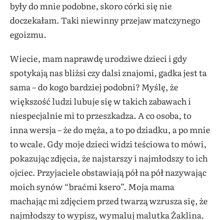
były do mnie podobne, skoro córki się nie
doczekałam. Taki niewinny przejaw matczynego
egoizmu.
Wiecie, mam naprawdę urodziwe dzieci i gdy
spotykają nas bliżsi czy dalsi znajomi, gadka jest ta
sama – do kogo bardziej podobni? Myślę, że
większość ludzi lubuje się w takich zabawach i
niespecjalnie mi to przeszkadza. A co osoba, to
inna wersja – że do męża, a to po dziadku, a po mnie
to wcale. Gdy moje dzieci widzi teściowa to mówi,
pokazując zdjęcia, że najstarszy i najmłodszy to ich
ojciec. Przyjaciele obstawiają pół na pół nazywając
moich synów “braćmi ksero”. Moja mama
machając mi zdjęciem przed twarzą wzrusza się, że
najmłodszy to wypisz, wymaluj malutka Żaklina.