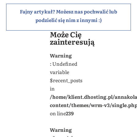
Fajny artykuł? Możesz nas pochwalić lub
podzielić się nim z innymi :)
Może Cię
zainteresują
Warning
: Undefined
variable
$recent_posts
in
/home/klient.dhosting.pl/annakol
content/themes/wrm-v3/single.ph
on line
239
Warning