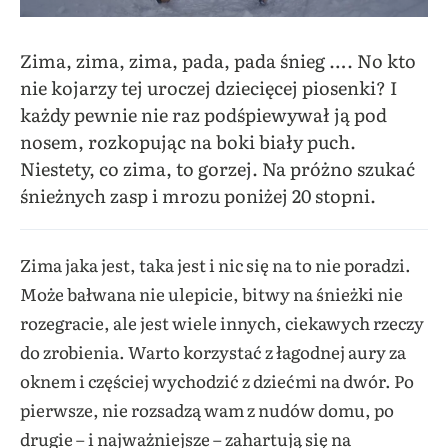
Zima, zima, zima, pada, pada śnieg …. No kto
nie kojarzy tej uroczej dziecięcej piosenki? I
każdy pewnie nie raz podśpiewywał ją pod
nosem, rozkopując na boki biały puch.
Niestety, co zima, to gorzej. Na próżno szukać
śnieżnych zasp i mrozu poniżej 20 stopni.
Zima jaka jest, taka jest i nic się na to nie poradzi.
Może bałwana nie ulepicie, bitwy na śnieżki nie
rozegracie, ale jest wiele innych, ciekawych rzeczy
do zrobienia. Warto korzystać z łagodnej aury za
oknem i częściej wychodzić z dziećmi na dwór. Po
pierwsze, nie rozsadzą wam z nudów domu, po
drugie – i najważniejsze – zahartują się na