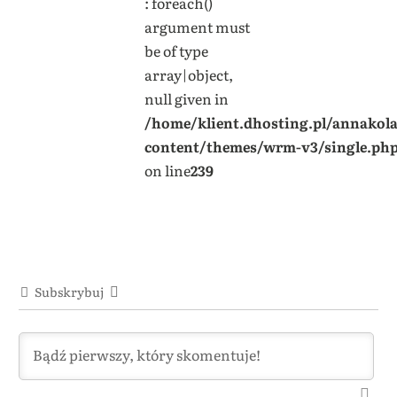
: foreach()
argument must
be of type
array|object,
null given in
/home/klient.dhosting.pl/annakol
content/themes/wrm-v3/single.ph
on line
239
Subskrybuj