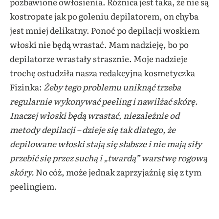
pozbawione owłosienia. Różnica jest taka, że nie są
kostropate jak po goleniu depilatorem, on chyba
jest mniej delikatny. Ponoć po depilacji woskiem
włoski nie będą wrastać. Mam nadzieję, bo po
depilatorze wrastały strasznie. Moje nadzieje
trochę ostudziła nasza redakcyjna kosmetyczka
Fizinka:
Żeby tego problemu uniknąć trzeba
regularnie wykonywać peeling i nawilżać skórę.
Inaczej włoski będą wrastać, niezależnie od
metody depilacji – dzieje się tak dlatego, że
depilowane włoski stają się słabsze i nie mają siły
przebić się przez suchą i „twardą” warstwę rogową
skóry.
No cóż, może jednak zaprzyjaźnię się z tym
peelingiem.