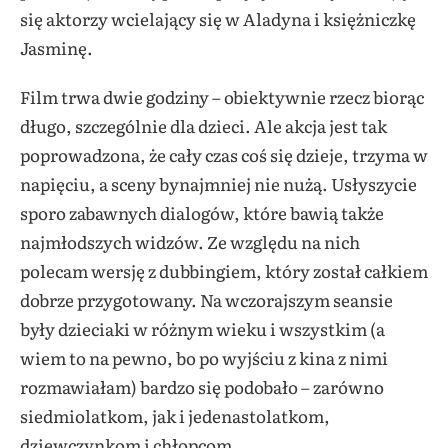
się aktorzy wcielający się w Aladyna i księżniczkę
Jasminę.
Film trwa dwie godziny – obiektywnie rzecz biorąc
długo, szczególnie dla dzieci. Ale akcja jest tak
poprowadzona, że cały czas coś się dzieje, trzyma w
napięciu, a sceny bynajmniej nie nużą. Usłyszycie
sporo zabawnych dialogów, które bawią także
najmłodszych widzów. Ze względu na nich
polecam wersję z dubbingiem, który został całkiem
dobrze przygotowany. Na wczorajszym seansie
były dzieciaki w różnym wieku i wszystkim (a
wiem to na pewno, bo po wyjściu z kina z nimi
rozmawiałam) bardzo się podobało – zarówno
siedmiolatkom, jak i jedenastolatkom,
dziewczynkom i chłopcom.