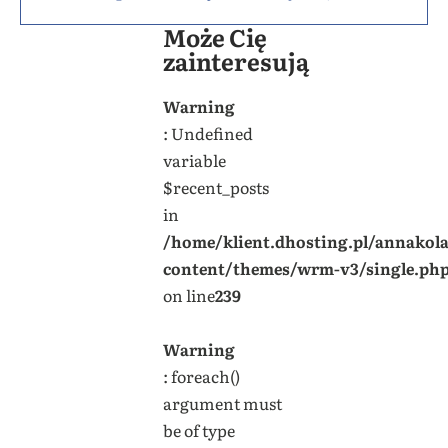
Może Cię
zainteresują
Warning
: Undefined
variable
$recent_posts
in
/home/klient.dhosting.pl/annakol
content/themes/wrm-v3/single.ph
on line
239
Warning
: foreach()
argument must
be of type