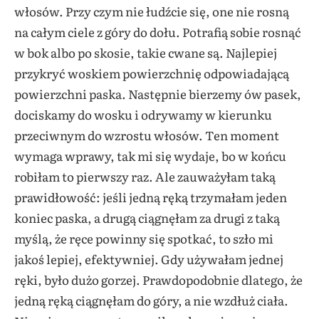
włosów. Przy czym nie łudźcie się, one nie rosną
na całym ciele z góry do dołu. Potrafią sobie rosnąć
w bok albo po skosie, takie cwane są. Najlepiej
przykryć woskiem powierzchnię odpowiadającą
powierzchni paska. Następnie bierzemy ów pasek,
dociskamy do wosku i odrywamy w kierunku
przeciwnym do wzrostu włosów. Ten moment
wymaga wprawy, tak mi się wydaje, bo w końcu
robiłam to pierwszy raz. Ale zauważyłam taką
prawidłowość: jeśli jedną ręką trzymałam jeden
koniec paska, a drugą ciągnęłam za drugi z taką
myślą, że ręce powinny się spotkać, to szło mi
jakoś lepiej, efektywniej. Gdy używałam jednej
ręki, było dużo gorzej. Prawdopodobnie dlatego, że
jedną ręką ciągnęłam do góry, a nie wzdłuż ciała.