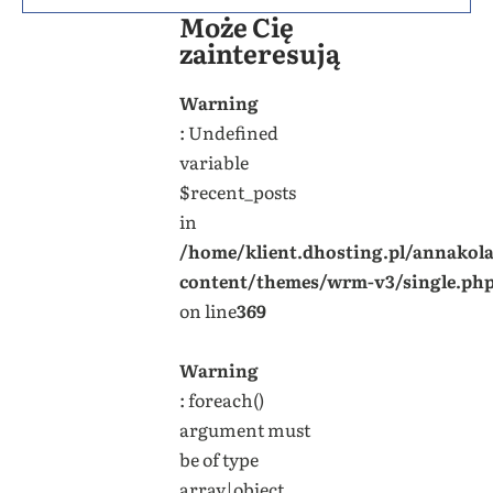
Może Cię
zainteresują
Warning
: Undefined
variable
$recent_posts
in
/home/klient.dhosting.pl/annakol
content/themes/wrm-v3/single.ph
on line
369
Warning
: foreach()
argument must
be of type
array|object,