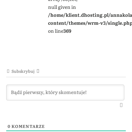
null given in
/home/klient.dhosting.pl/annakol
content/themes/wrm-v3/single.ph
on line
369
Subskrybuj
0
KOMENTARZE