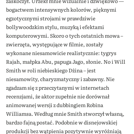
zaskoczył. Urzekł mnie wizualnie i dźwiękowo —
bogactwem intensywnych kolorów, pięknymi
egzotycznymi strojami w prawdziwie
bollywoodzkim stylu, muzyką i efektami
komputerowymi. Skoro o tych ostatnich mowa –
zwierzęta, występujące w filmie, zostały
wykonane niesamowicie realistycznie: tygrys
Rajah, małpka Abu, papuga Jago, słonie. No i Will
Smith w roli niebieskiego Dżina – jest
niesamowity, charyzmatyczny i zabawny. Nie
zgadzam się z przeczytanymi w internetach
recenzjami, że aktor zupełnie nie dorównał
animowanej wersji z dubbingiem Robina
Williamsa. Według mnie Smith stworzył własną,
bardzo fajną postać. Podobnie w disnejowskiej
produkcji bez wątpienia pozytywnie wyróżniają