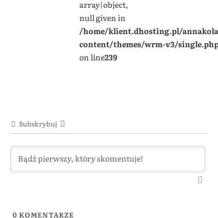
array|object,
null given in
/home/klient.dhosting.pl/annakol
content/themes/wrm-v3/single.ph
on line
239
Subskrybuj
0
KOMENTARZE