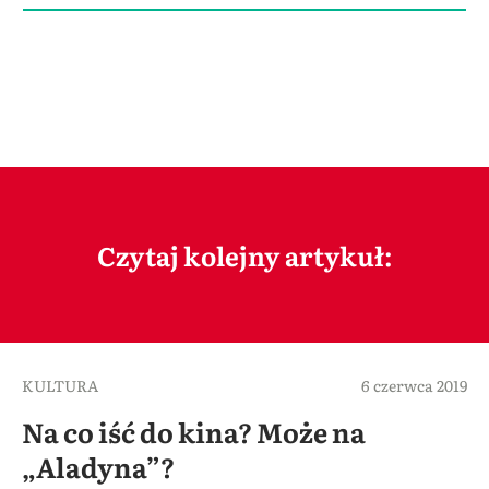
Czytaj kolejny artykuł:
KULTURA
6 czerwca 2019
Na co iść do kina? Może na
„Aladyna”?