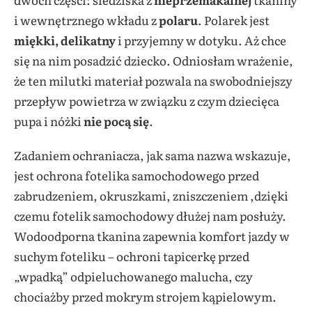
i wewnętrznego wkładu z
polaru
. Polarek jest
miękki, delikatny
i przyjemny w dotyku. Aż chce
się na nim posadzić dziecko. Odniosłam wrażenie,
że ten milutki materiał pozwala na swobodniejszy
przepływ powietrza w związku z czym dziecięca
pupa i nóżki
nie pocą się
.
Zadaniem ochraniacza, jak sama nazwa wskazuje,
jest ochrona fotelika samochodowego przed
zabrudzeniem, okruszkami, zniszczeniem ,dzięki
czemu fotelik samochodowy dłużej nam posłuży.
Wodoodporna tkanina zapewnia komfort jazdy w
suchym foteliku – ochroni tapicerkę przed
„wpadką” odpieluchowanego malucha, czy
chociażby przed mokrym strojem kąpielowym.