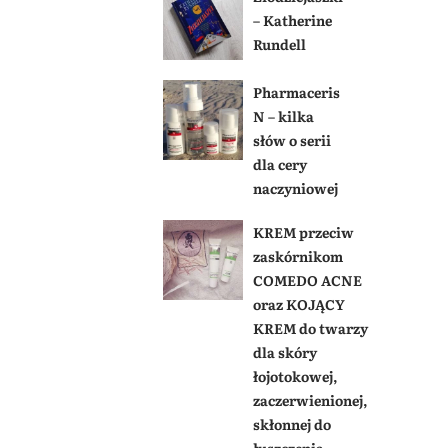
– Katherine
Rundell
Pharmaceris
N – kilka
słów o serii
dla cery
naczyniowej
KREM przeciw
zaskórnikom
COMEDO ACNE
oraz KOJĄCY
KREM do twarzy
dla skóry
łojotokowej,
zaczerwienionej,
skłonnej do