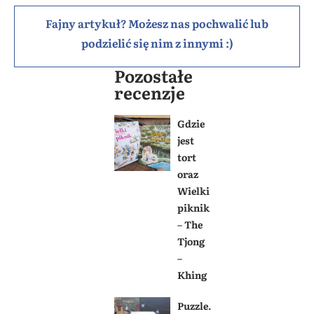
Fajny artykuł? Możesz nas pochwalić lub
podzielić się nim z innymi :)
Pozostałe
recenzje
Gdzie
jest
tort
oraz
Wielki
piknik
– The
Tjong
–
Khing
Puzzle.