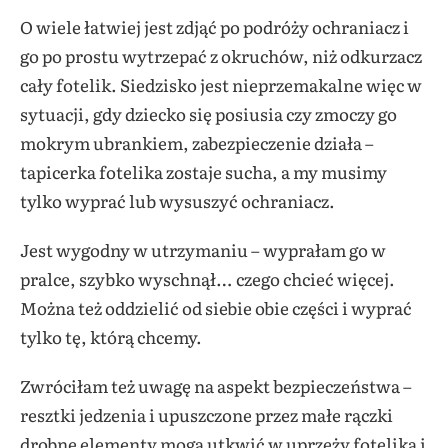
O wiele łatwiej jest zdjąć po podróży ochraniacz i
go po prostu wytrzepać z okruchów, niż odkurzacz
cały fotelik. Siedzisko jest nieprzemakalne więc w
sytuacji, gdy dziecko się posiusia czy zmoczy go
mokrym ubrankiem, zabezpieczenie działa –
tapicerka fotelika zostaje sucha, a my musimy
tylko wyprać lub wysuszyć ochraniacz.
Jest wygodny w utrzymaniu – wyprałam go w
pralce, szybko wyschnął… czego chcieć więcej.
Można też oddzielić od siebie obie części i wyprać
tylko tę, którą chcemy.
Zwróciłam też uwagę na aspekt bezpieczeństwa –
resztki jedzenia i upuszczone przez małe rączki
drobne elementy mogą utkwić w uprzęży fotelika i