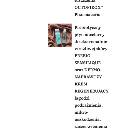
łuszczenia
OCTOPIROX®
Pharmaceris
Prebiotyczny
płyn micelarny
do ekstremalnie
wrażliwej skóry
PREBIO-
SENSILIQUE
oraz DERMO-
NAPRAWCZY
KREM
REGENERUJĄCY
łagodzi
podrażnienia,
mikro-
uszkodzenia,
zaczerwienienia