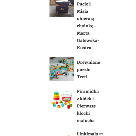
Pucio i
Misia
ubierają
choinkę –
Marta
Galewska-
Kustra
Drewniane
puzzle
Trefl
Piramidka
z kółek i
Pierwsze
klocki
malucha
Linkimals™