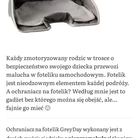
Każdy zmotoryzowany rodzic w trosce o
bezpieczeństwo swojego dziecka przewozi
malucha w foteliku samochodowym. Fotelik
jest nieodzownym elementem każdej podróży.
A ochraniacz na fotelik? Według mnie jest to
gadżet bez którego można się obejść, ale…
fajnie go mieć 🙂
Ochraniacz na fotelik GreyDay wykonany jest z
dwóch części: siedziska z
nieprzemakalnej
tkaniny