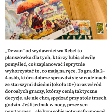
„Dewan” od wydawnictwa Rebel to
planszówka dla tych, którzy lubią chwilę
pomyśleć, coś zaplanować i sprytnie
wykorzystać to, co mają na ręce. To gra dla 2–
4 osób, która dobrze sprawdzi się w rodzinach
ze starszymi dziećmi (około 10+) oraz wśród
dorosłych graczy, którzy cenią taktyczne
decyzje, ale nie chcą spędzać przy stole trzech
godzin. Jeśli jednak w nocy, przez sen
powtarzasz, „ale bym sobie poterraformował