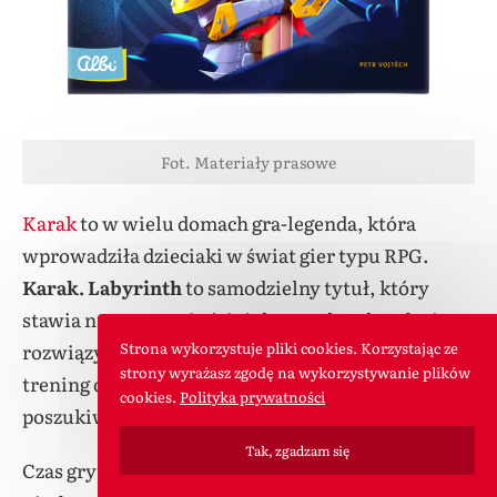
Fot. Materiały prasowe
Karak
to w wielu domach gra-legenda, która
wprowadziła dzieciaki w świat gier typu RPG.
Karak. Labyrinth
to samodzielny tytuł, który
stawia na rysowanie ścieżek przez katakumby i
rozwiązywanie zagadek logicznych. Idealny
Strona wykorzystuje pliki cookies. Korzystając ze
strony wyrażasz zgodę na wykorzystywanie plików
trening dla małych mózgów i świetna zabawa w
cookies.
Polityka prywatności
poszukiwanie najlepszego przejścia.
Tak, zgadzam się
Czas gry (minuty): 10-20